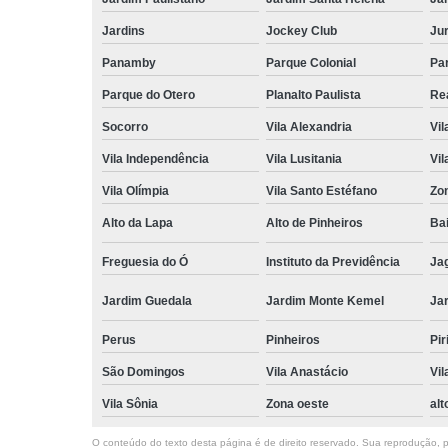
Jardins
Jockey Club
Ju
Panamby
Parque Colonial
Pa
Parque do Otero
Planalto Paulista
Re
Socorro
Vila Alexandria
Vil
Vila Independência
Vila Lusitania
Vil
Vila Olímpia
Vila Santo Estéfano
Zo
Alto da Lapa
Alto de Pinheiros
Bai
Freguesia do Ó
Instituto da Previdência
Ja
Jardim Guedala
Jardim Monte Kemel
Ja
Perus
Pinheiros
Pir
São Domingos
Vila Anastácio
Vil
Vila Sônia
Zona oeste
alt
O conteúdo do texto desta página é de direito reservado. Sua reprodução, pa