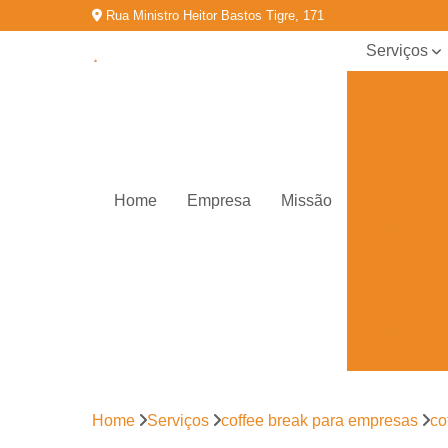
Rua Ministro Heitor Bastos Tigre, 171
Serviços
Coffee
break para
empresas
Doces de
festa
Home
Empresa
Missão
Kit festa
infantil
Kit
promocional
de salgados
Lanche de
metro
Salgados
congelados
Home
Serviços
coffee break para empresas
co
Salgados