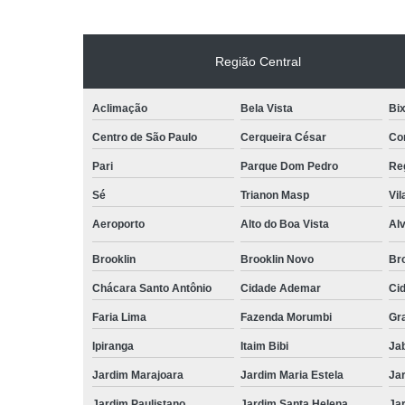
Região Central
Aclimação
Bela Vista
Bix
Centro de São Paulo
Cerqueira César
Co
Pari
Parque Dom Pedro
Reg
Sé
Trianon Masp
Vil
Aeroporto
Alto do Boa Vista
Al
Brooklin
Brooklin Novo
Bro
Chácara Santo Antônio
Cidade Ademar
Ci
Faria Lima
Fazenda Morumbi
Gr
Ipiranga
Itaim Bibi
Ja
Jardim Marajoara
Jardim Maria Estela
Ja
Jardim Paulistano
Jardim Santa Helena
Ja