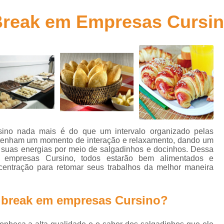
Kit de Doces para Festa Infantil
Kit de Fes
Break em Empresas Cursi
Kit Doces Festa Infantil
Kit Doces para Fes
Kit Lanche Festa Infantil
Kit Lanche para 
Kit Lanchinho para Festa Inf
Kit Promocional Aniversário Salgados
Kit Promocional de Salgados para Fe
Kit Promocional Festa Salgados Assa
Kit Promocional Salgados de Festa
ino nada mais é do que um intervalo organizado pelas
os tenham um momento de interação e relaxamento, dando um
Kit Promocional Salgados Festa Infantil
 suas energias por meio de salgadinhos e docinhos. Dessa
 empresas Cursino, todos estarão bem alimentados e
Kit Promocional Salgados para Festa I
entração para retomar seus trabalhos da melhor maneira
Lanche de Metro de Presunto Cozido
Lanche de Metro de Queijo
Lanche de M
 break em empresas Cursino?
Lanche de Metro Presunto e Qu