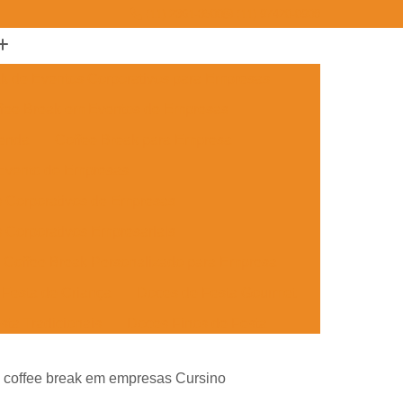
(11) 2361-3500
(11) 97420-0908
ak de Eventos Corporativos para Empresas
fee Break em Eventos de Empresas
menda
Coffee Break para Empresa
 Evento de Empresas
s Corporativos de Empresas
 Corporativos Empresariais
Coffee Break Personalizado para Empresa
Festa de Criança
Doces de Festa Gourmet
sta Tradicionais
Doces Finos de Festa
ento
Doces para Festa de Adulto
 coffee break em empresas Cursino
 Festa de Formatura
Doces Simples de Festa