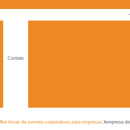
Coffee Break de Empresa
Coffee Bre
Coffee Break em Empresas
Cof
Coffee Break Empresas por Enco
Coffee Break para
Contato
Coffee Break para Evento
Coffee Break para Eventos
Coffee Break para Festas de Empresas
Doces de Chocolate para Festa
Doces de 
Doces de Festa Simples
Doces de Fe
Doces Finos para Festa de Casam
ffee break de eventos corporativos para empresas
empresa de
Doces para Festa de Debutante
Doces para