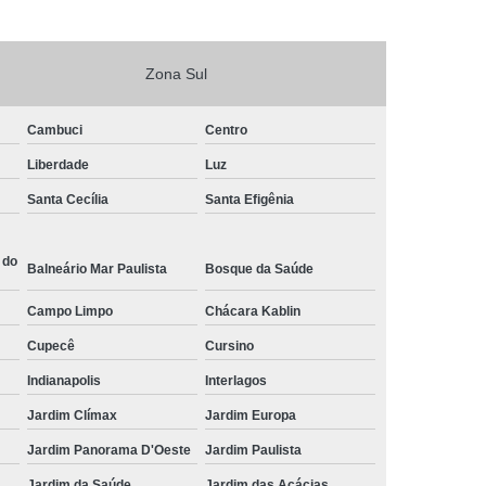
Zona Sul
Cambuci
Centro
Liberdade
Luz
Santa Cecília
Santa Efigênia
 do
Balneário Mar Paulista
Bosque da Saúde
Campo Limpo
Chácara Kablin
Cupecê
Cursino
Indianapolis
Interlagos
Jardim Clímax
Jardim Europa
Jardim Panorama D'Oeste
Jardim Paulista
Jardim da Saúde
Jardim das Acácias