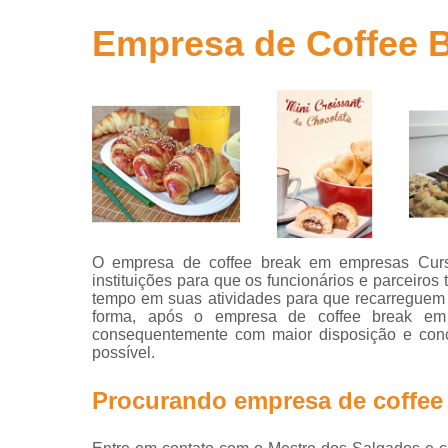
para
aniversário
Empresa de Coffee 
Salgados
para festa
Salgados
para festa
infantil
Salgados
para
revenda
O empresa de coffee break em empresas Curs
instituições para que os funcionários e parceir
tempo em suas atividades para que recarreguem
forma, após o empresa de coffee break em
consequentemente com maior disposição e conc
possível.
Procurando empresa de coffee