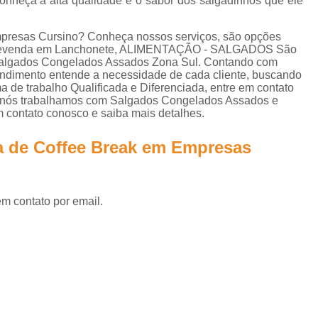
onheça a alta qualidade e o sabor dos salgadinhos que ele
Lanche de Metro Vegetariano
Lanche Metr
Salgados Congelados Assados por Enc
mpresas Cursino? Conheça nossos serviços, são opções
a Revenda em Lanchonete, ALIMENTAÇÃO - SALGADOS São
Salgados Congelados Festa
 Salgados Congelados Assados Zona Sul. Contando com
eendimento entende a necessidade de cada cliente, buscando
Salgados Congelados Fritos por Encom
 de trabalho Qualificada e Diferenciada, entre em contato
s, nós trabalhamos com Salgados Congelados Assados e
Salgados Congelados para Festa
S
m contato conosco e saiba mais detalhes.
Salgados Congelados para Festas por Enco
a de Coffee Break em Empresas
Salgados Aniversário
Salgados Anive
Salgados de Aniversário Infantil
Salgados para Aniversário Infantil
em contato por email.
Salgados para Festa de Aniversário
Salgados para Festas de Aniversário Infan
Salgados Assados para Festa
Salgados Diferentes para Festa
Sal