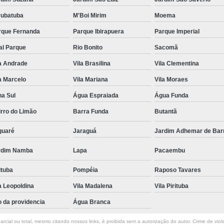
rubatuba
M'Boi Mirim
Moema
rque Fernanda
Parque Ibirapuera
Parque Imperial
al Parque
Rio Bonito
Sacomã
a Andrade
Vila Brasilina
Vila Clementina
a Marcelo
Vila Mariana
Vila Moraes
na Sul
Água Espraiada
Água Funda
rro do Limão
Barra Funda
Butantã
guaré
Jaraguá
Jardim Adhemar de Bar
rdim Namba
Lapa
Pacaembu
ituba
Pompéia
Raposo Tavares
a Leopoldina
Vila Madalena
Vila Pirituba
o da providencia
Água Branca
rcial ou total, mesmo citando nossos links, é proibida sem a autorização do autor. Crime de viol