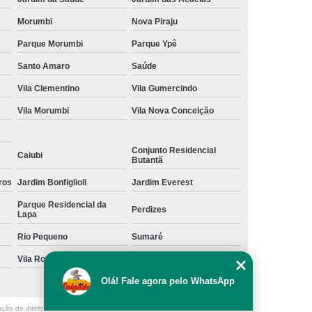
Morumbi
Nova Piraju
Parque Morumbi
Parque Ypê
Santo Amaro
Saúde
Vila Clementino
Vila Gumercindo
Vila Morumbi
Vila Nova Conceição
Conjunto Residencial
Caiubi
Butantã
ros
Jardim Bonfiglioli
Jardim Everest
Parque Residencial da
Perdizes
Lapa
Rio Pequeno
Sumaré
Vila Romana
Vila Suzana
Olá! Fale agora pelo WhatsApp
ação de direito autoral – artigo 184 do Código Penal –
Lei 9610/98 - Lei de