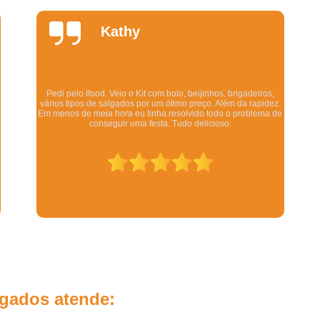
Salgados Fritos para Festa
Salgados para 
Daniela
Salgados para Festa de Casamento
Quintela
Salgados para Festa Finos
Salgados Assados para Festa Infanti
deiros,
Salgados de Forno para Festa Infantil
Os salgadinhos são maravilhosos. Dizem pra esquentar no
rapidez.
forno mas eu esquento no microondas pra ser rápido e mesmo
blema de
assim ficam deliciosos. Todo mundo q comeu gostou.
Salgados Diferentes Festa Infantil
Salgados Finos para Festa Infantil
Salgados para Festa de Aniversário Infant
Salgados Simples para Festa Infantil
Revenda de Salgados para Lanchone
Salgados Congelados para Revend
Salgados de Forno Revenda
Salgados Grandes para Revenda
lgados atende:
Salgados para Revenda em Lanchone