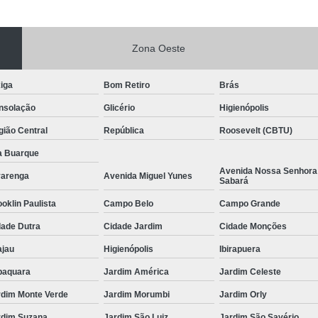
Zona Oeste
iga
Bom Retiro
Brás
nsolação
Glicério
Higienópolis
ião Central
República
Roosevelt (CBTU)
a Buarque
Avenida Nossa Senhora
varenga
Avenida Miguel Yunes
Sabará
oklin Paulista
Campo Belo
Campo Grande
dade Dutra
Cidade Jardim
Cidade Monções
ajau
Higienópolis
Ibirapuera
baquara
Jardim América
Jardim Celeste
rdim Monte Verde
Jardim Morumbi
Jardim Orly
rdim Suzana
Jardim São Luiz
Jardim São Savério