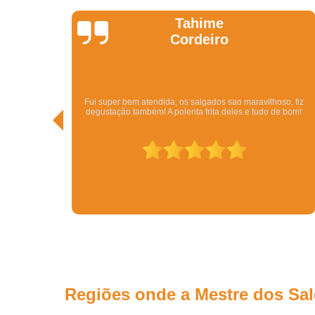
Kathy
Pedi pelo Ifood. Veio o Kit com bolo, beijinhos, briga
aravilhoso, fiz
vários tipos de salgados por um ótimo preço. Além da 
e tudo de bom!
Em menos de meia hora eu tinha resolvido todo o pro
conseguir uma festa. Tudo delicioso.
Regiões onde a Mestre dos Sa