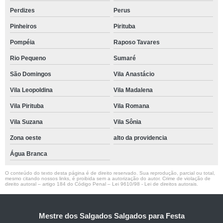
Perdizes
Perus
Pinheiros
Pirituba
Pompéia
Raposo Tavares
Rio Pequeno
Sumaré
São Domingos
Vila Anastácio
Vila Leopoldina
Vila Madalena
Vila Pirituba
Vila Romana
Vila Suzana
Vila Sônia
Zona oeste
alto da providencia
Água Branca
O conteúdo do texto desta página é de direito reservado. Sua reprodução, parcial ou total,
mesmo citando nossos links, é proibida sem a autorização do autor. Crime de violação de
direito autoral – artigo 184 do Código Penal –
Lei 9610/98 - Lei de direitos autorais
.
Mestre dos Salgados Salgados para Festa