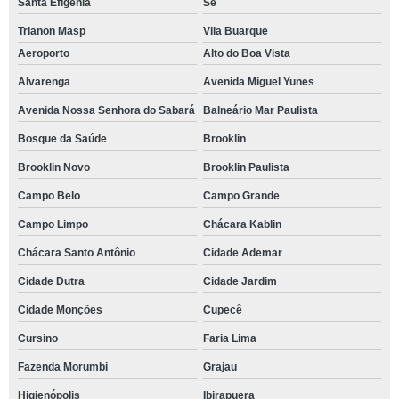
Santa Efigênia
Sé
Trianon Masp
Vila Buarque
Aeroporto
Alto do Boa Vista
Alvarenga
Avenida Miguel Yunes
Avenida Nossa Senhora do Sabará
Balneário Mar Paulista
Bosque da Saúde
Brooklin
Brooklin Novo
Brooklin Paulista
Campo Belo
Campo Grande
Campo Limpo
Chácara Kablin
Chácara Santo Antônio
Cidade Ademar
Cidade Dutra
Cidade Jardim
Cidade Monções
Cupecê
Cursino
Faria Lima
Fazenda Morumbi
Grajau
Higienópolis
Ibirapuera