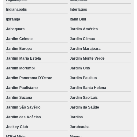
Indianapolis
Interlagos
Ipiranga
Itaim Bibi
Jabaquara
Jardim América
Jardim Celeste
Jardim Clímax
Jardim Europa
Jardim Marajoara
Jardim Maria Estela
Jardim Monte Verde
Jardim Morumbi
Jardim Orly
Jardim Panorama D'Oeste
Jardim Paulista
Jardim Paulistano
Jardim Santa Helena
Jardim Suzana
Jardim São Luiz
Jardim São Savério
Jardim da Saúde
Jardim das Acácias
Jardins
Jockey Club
Jurubatuba
M'Boi Mirim
Moema