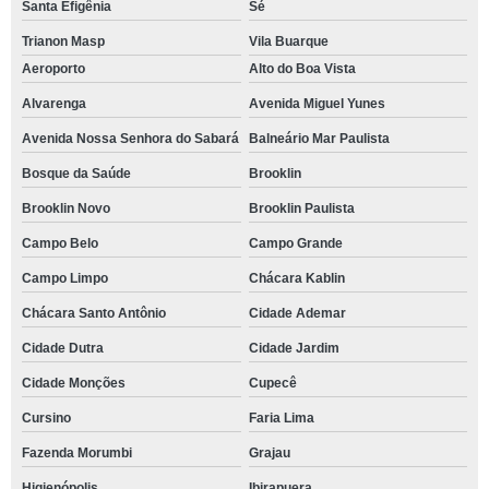
Santa Efigênia
Sé
Trianon Masp
Vila Buarque
Aeroporto
Alto do Boa Vista
Alvarenga
Avenida Miguel Yunes
Avenida Nossa Senhora do Sabará
Balneário Mar Paulista
Bosque da Saúde
Brooklin
Brooklin Novo
Brooklin Paulista
Campo Belo
Campo Grande
Campo Limpo
Chácara Kablin
Chácara Santo Antônio
Cidade Ademar
Cidade Dutra
Cidade Jardim
Cidade Monções
Cupecê
Cursino
Faria Lima
Fazenda Morumbi
Grajau
Higienópolis
Ibirapuera