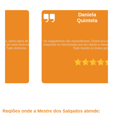
Daniela
Quintela
Os salgadinhos são maravilhosos. Dizem pra esquentar no forno mas eu
esquento no microondas pra ser rápido e mesmo assim ficam deliciosos.
Todo mundo q comeu gostou.
Regiões onde a Mestre dos Salgados atende: