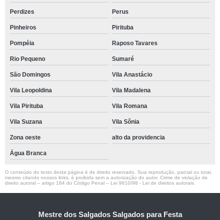
Perdizes
Perus
Pinheiros
Pirituba
Pompéia
Raposo Tavares
Rio Pequeno
Sumaré
São Domingos
Vila Anastácio
Vila Leopoldina
Vila Madalena
Vila Pirituba
Vila Romana
Vila Suzana
Vila Sônia
Zona oeste
alto da providencia
Água Branca
O conteúdo do texto desta página é de direito reservado. Sua reprodução, parcial ou total,
mesmo citando nossos links, é proibida sem a autorização do autor. Crime de violação de
direito autoral – artigo 184 do Código Penal –
Lei 9610/98 - Lei de direitos autorais
.
Mestre dos Salgados Salgados para Festa