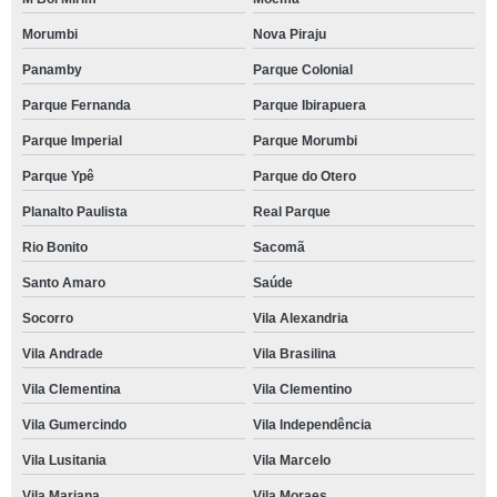
Morumbi
Nova Piraju
Panamby
Parque Colonial
Parque Fernanda
Parque Ibirapuera
Parque Imperial
Parque Morumbi
Parque Ypê
Parque do Otero
Planalto Paulista
Real Parque
Rio Bonito
Sacomã
Santo Amaro
Saúde
Socorro
Vila Alexandria
Vila Andrade
Vila Brasilina
Vila Clementina
Vila Clementino
Vila Gumercindo
Vila Independência
Vila Lusitania
Vila Marcelo
Vila Mariana
Vila Moraes