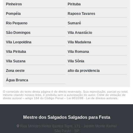
Pinheiros
Pirituba
Pompéia
Raposo Tavares
Rio Pequeno
Sumaré
São Domingos
Vila Anastácio
Vila Leopoldina
Vila Madalena
Vila Pirituba
Vila Romana
Vila Suzana
Vila Sônia
Zona oeste
alto da providencia
Água Branca
O conteúdo do texto desta página é de direito reservado. Sua reprodução, parcial ou total,
mesmo citando nossos links, é proibida sem a autorização do autor. Crime de violação de
direito autoral – artigo 184 do Código Penal –
Lei 9610/98 - Lei de direitos autorais
.
Mestre dos Salgados Salgados para Festa
Rua Ministro Heitor Bastos Tigre, 171 - Jardim Monte Kemel
São Paulo - SP