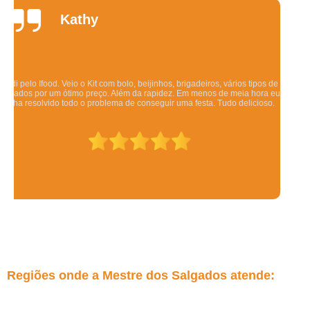
Daniela
Quintela
Os salgadinhos são maravilhosos. Dizem pra esquentar no forno mas eu
esquento no microondas pra ser rápido e mesmo assim ficam deliciosos.
Todo mundo q comeu gostou.
Regiões onde a Mestre dos Salgados atende: