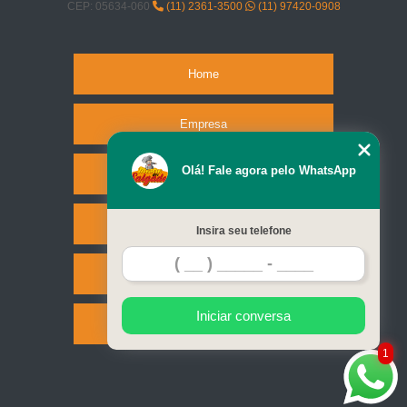
CEP: 05634-060
(11) 2361-3500
(11) 97420-0908
Home
Empresa
Olá! Fale agora pelo WhatsApp
Missão
Serviços
Insira seu telefone
Contato
Iniciar conversa
Mapa do site
1