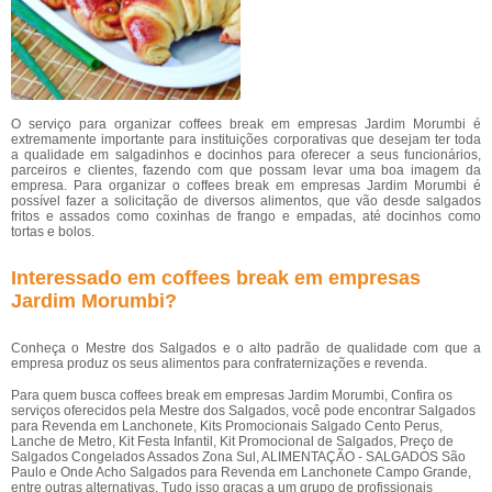
O serviço para organizar coffees break em empresas Jardim Morumbi é
extremamente importante para instituições corporativas que desejam ter toda
a qualidade em salgadinhos e docinhos para oferecer a seus funcionários,
parceiros e clientes, fazendo com que possam levar uma boa imagem da
empresa. Para organizar o coffees break em empresas Jardim Morumbi é
possível fazer a solicitação de diversos alimentos, que vão desde salgados
fritos e assados como coxinhas de frango e empadas, até docinhos como
tortas e bolos.
Interessado em coffees break em empresas
Jardim Morumbi?
Conheça o Mestre dos Salgados e o alto padrão de qualidade com que a
empresa produz os seus alimentos para confraternizações e revenda.
Para quem busca coffees break em empresas Jardim Morumbi, Confira os
serviços oferecidos pela Mestre dos Salgados, você pode encontrar Salgados
para Revenda em Lanchonete, Kits Promocionais Salgado Cento Perus,
Lanche de Metro, Kit Festa Infantil, Kit Promocional de Salgados, Preço de
Salgados Congelados Assados Zona Sul, ALIMENTAÇÃO - SALGADOS São
Paulo e Onde Acho Salgados para Revenda em Lanchonete Campo Grande,
entre outras alternativas. Tudo isso graças a um grupo de profissionais