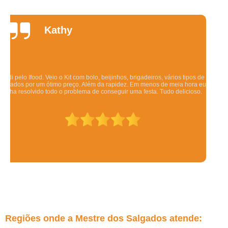
Daniela
Quintela
Os salgadinhos são maravilhosos. Dizem pra esquentar no forno mas eu
esquento no microondas pra ser rápido e mesmo assim ficam deliciosos.
Todo mundo q comeu gostou.
Regiões onde a Mestre dos Salgados atende: