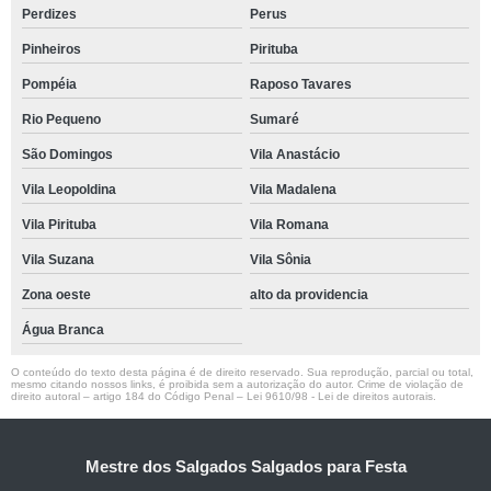
Perdizes
Perus
Pinheiros
Pirituba
Pompéia
Raposo Tavares
Rio Pequeno
Sumaré
São Domingos
Vila Anastácio
Vila Leopoldina
Vila Madalena
Vila Pirituba
Vila Romana
Vila Suzana
Vila Sônia
Zona oeste
alto da providencia
Água Branca
O conteúdo do texto desta página é de direito reservado. Sua reprodução, parcial ou total,
mesmo citando nossos links, é proibida sem a autorização do autor. Crime de violação de
direito autoral – artigo 184 do Código Penal –
Lei 9610/98 - Lei de direitos autorais
.
Mestre dos Salgados Salgados para Festa