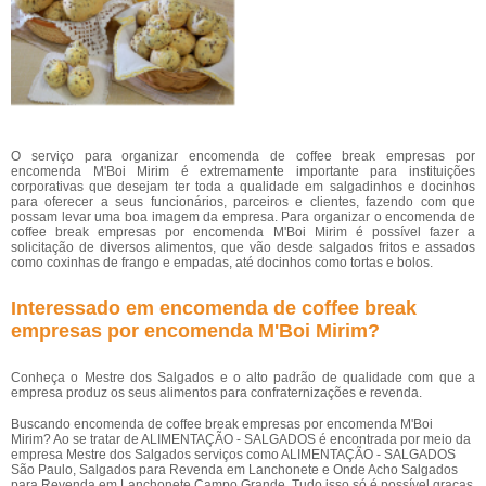
O serviço para organizar encomenda de coffee break empresas por
encomenda M'Boi Mirim é extremamente importante para instituições
corporativas que desejam ter toda a qualidade em salgadinhos e docinhos
para oferecer a seus funcionários, parceiros e clientes, fazendo com que
possam levar uma boa imagem da empresa. Para organizar o encomenda de
coffee break empresas por encomenda M'Boi Mirim é possível fazer a
solicitação de diversos alimentos, que vão desde salgados fritos e assados
como coxinhas de frango e empadas, até docinhos como tortas e bolos.
Interessado em encomenda de coffee break
empresas por encomenda M'Boi Mirim?
Conheça o Mestre dos Salgados e o alto padrão de qualidade com que a
empresa produz os seus alimentos para confraternizações e revenda.
Buscando encomenda de coffee break empresas por encomenda M'Boi
Mirim? Ao se tratar de ALIMENTAÇÃO - SALGADOS é encontrada por meio da
empresa Mestre dos Salgados serviços como ALIMENTAÇÃO - SALGADOS
São Paulo, Salgados para Revenda em Lanchonete e Onde Acho Salgados
para Revenda em Lanchonete Campo Grande. Tudo isso só é possível graças