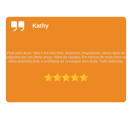
Daniela
Quintela
Os salgadinhos são maravilhosos. Dizem pra esquentar no forno mas eu
esquento no microondas pra ser rápido e mesmo assim ficam deliciosos.
Todo mundo q comeu gostou.