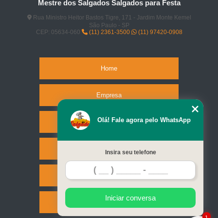
Mestre dos Salgados Salgados para Festa
Rua Ministro Heitor Bastos Tigre, 171 - Jardim Monte Kemel
São Paulo - SP
CEP: 05634-060
(11) 2361-3500
(11) 97420-0908
Home
Empresa
Olá! Fale agora pelo WhatsApp
Missão
Serviços
Insira seu telefone
Contato
Iniciar conversa
Mapa do site