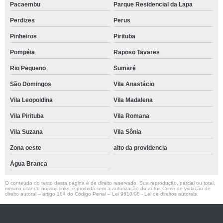
Pacaembu
Parque Residencial da Lapa
Perdizes
Perus
Pinheiros
Pirituba
Pompéia
Raposo Tavares
Rio Pequeno
Sumaré
São Domingos
Vila Anastácio
Vila Leopoldina
Vila Madalena
Vila Pirituba
Vila Romana
Vila Suzana
Vila Sônia
Zona oeste
alto da providencia
Água Branca
O conteúdo do texto desta página é de direito reservado. Sua reprodução, parcial ou total,
mesmo citando nossos links, é proibida sem a autorização do autor. Crime de violação de
direito autoral – artigo 184 do Código Penal –
Lei 9610/98 - Lei de direitos autorais
.