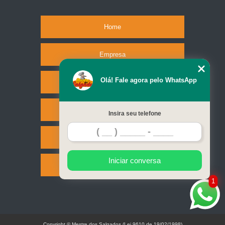
Home
Empresa
Olá! Fale agora pelo WhatsApp
Missão
Serviços
Insira seu telefone
Contato
Iniciar conversa
Mapa do site
1
Copyright © Mestre dos Salgados (Lei 9610 de 19/02/1998)