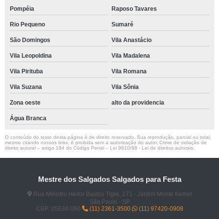
Pompéia
Raposo Tavares
Rio Pequeno
Sumaré
São Domingos
Vila Anastácio
Vila Leopoldina
Vila Madalena
Vila Pirituba
Vila Romana
Vila Suzana
Vila Sônia
Zona oeste
alto da providencia
Água Branca
O conteúdo do texto desta página é de direito reservado. Sua reprodução, parcial ou total,
mesmo citando nossos links, é proibida sem a autorização do autor. Crime de violação de
direito autoral – artigo 184 do Código Penal –
Lei 9610/98 - Lei de direitos autorais
.
Mestre dos Salgados Salgados para Festa
Rua Ministro Heitor Bastos Tigre, 171 - Jardim Monte Kemel
São Paulo - SP
CEP: 05634-060
(11) 2361-3500
(11) 97420-0908