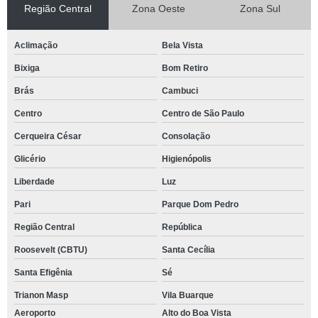
Região Central
Zona Oeste
Zona Sul
Aclimação
Bela Vista
Bixiga
Bom Retiro
Brás
Cambuci
Centro
Centro de São Paulo
Cerqueira César
Consolação
Glicério
Higienópolis
Liberdade
Luz
Pari
Parque Dom Pedro
Região Central
República
Roosevelt (CBTU)
Santa Cecília
Santa Efigênia
Sé
Trianon Masp
Vila Buarque
Aeroporto
Alto do Boa Vista