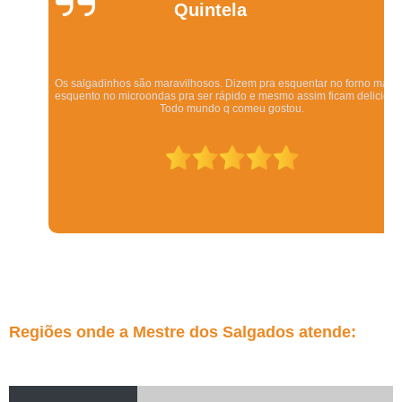
Quintela
Os salgadinhos são maravilhosos. Dizem pra esquentar no forno mas eu
esquento no microondas pra ser rápido e mesmo assim ficam deliciosos.
Todo mundo q comeu gostou.
Regiões onde a Mestre dos Salgados atende: