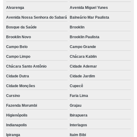
Alvarenga
Avenida Miguel Yunes
Avenida Nossa Senhora do Sabará
Balneário Mar Paulista
Bosque da Saúde
Brooklin
Brooklin Novo
Brooklin Paulista
Campo Belo
Campo Grande
Campo Limpo
Chácara Kablin
Chácara Santo Antônio
Cidade Ademar
Cidade Dutra
Cidade Jardim
Cidade Monções
Cupecê
Cursino
Faria Lima
Fazenda Morumbi
Grajau
Higienópolis
Ibirapuera
Indianapolis
Interlagos
Ipiranga
Itaim Bibi