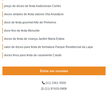
preço de doces de festa tradicionais Centro
doces simples de festa valores Vila Anastácio
doce de festa gourmet Alto de Pinheiros
doce fino de festa Morumbi
doces de festa de criança Jardim Maria Estela
valor de doces para festa de formatura Parque Residencial da Lapa
doces finos para festa de casamento Caiubi
Entre em contato
(11) 2361-3500
(11) 97420-0908