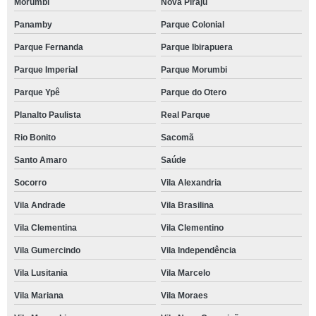
Morumbi
Nova Piraju
Panamby
Parque Colonial
Parque Fernanda
Parque Ibirapuera
Parque Imperial
Parque Morumbi
Parque Ypê
Parque do Otero
Planalto Paulista
Real Parque
Rio Bonito
Sacomã
Santo Amaro
Saúde
Socorro
Vila Alexandria
Vila Andrade
Vila Brasilina
Vila Clementina
Vila Clementino
Vila Gumercindo
Vila Independência
Vila Lusitania
Vila Marcelo
Vila Mariana
Vila Moraes