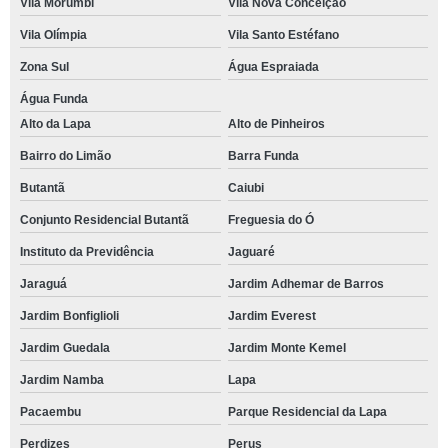
Vila Morumbi
Vila Nova Conceição
Vila Olímpia
Vila Santo Estéfano
Zona Sul
Água Espraiada
Água Funda
Alto da Lapa
Alto de Pinheiros
Bairro do Limão
Barra Funda
Butantã
Caiubi
Conjunto Residencial Butantã
Freguesia do Ó
Instituto da Previdência
Jaguaré
Jaraguá
Jardim Adhemar de Barros
Jardim Bonfiglioli
Jardim Everest
Jardim Guedala
Jardim Monte Kemel
Jardim Namba
Lapa
Pacaembu
Parque Residencial da Lapa
Perdizes
Perus