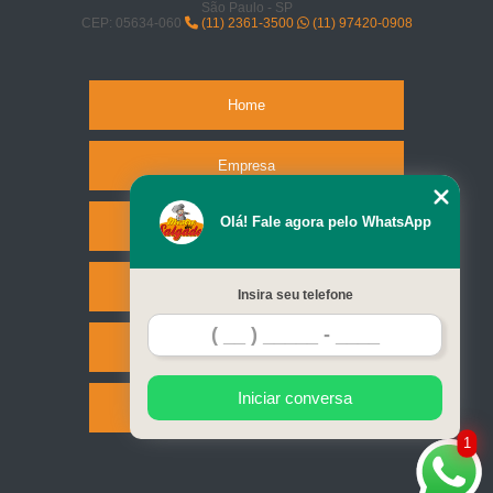
São Paulo - SP
CEP: 05634-060
(11) 2361-3500
(11) 97420-0908
Home
Empresa
Olá! Fale agora pelo WhatsApp
Missão
Serviços
Insira seu telefone
Contato
Iniciar conversa
Mapa do site
1