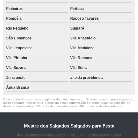
Pinheiros
Pirituba
Pompéia
Raposo Tavares
Rio Pequeno
Sumaré
São Domingos
Vila Anastácio
Vila Leopoldina
Vila Madalena
Vila Pirituba
Vila Romana
Vila Suzana
Vila Sônia
Zona oeste
alto da providencia
Água Branca
O conteúdo do texto desta página é de direito reservado. Sua reprodução, parcial ou total,
mesmo citando nossos links, é proibida sem a autorização do autor. Crime de violação de
direito autoral – artigo 184 do Código Penal –
Lei 9610/98 - Lei de direitos autorais
.
Mestre dos Salgados Salgados para Festa
Rua Ministro Heitor Bastos Tigre, 171 - Jardim Monte Kemel