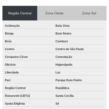
Região Central
Zona Oeste
Zona Sul
Aclimação
Bela Vista
Bixiga
Bom Retiro
Brás
Cambuci
Centro
Centro de São Paulo
Cerqueira César
Consolação
Glicério
Higienópolis
Liberdade
Luz
Pari
Parque Dom Pedro
Região Central
República
Roosevelt (CBTU)
Santa Cecília
Santa Efigênia
Sé