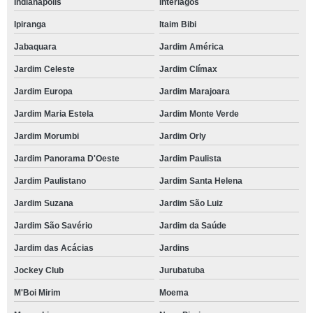
Indianapolis
Interlagos
Ipiranga
Itaim Bibi
Jabaquara
Jardim América
Jardim Celeste
Jardim Clímax
Jardim Europa
Jardim Marajoara
Jardim Maria Estela
Jardim Monte Verde
Jardim Morumbi
Jardim Orly
Jardim Panorama D'Oeste
Jardim Paulista
Jardim Paulistano
Jardim Santa Helena
Jardim Suzana
Jardim São Luiz
Jardim São Savério
Jardim da Saúde
Jardim das Acácias
Jardins
Jockey Club
Jurubatuba
M'Boi Mirim
Moema