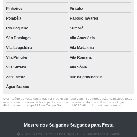
Pinheiros
Pirituba
Pompéia
Raposo Tavares
Rio Pequeno
Sumaré
São Domingos
Vila Anastácio
Vila Leopoldina
Vila Madalena
Vila Pirituba
Vila Romana
Vila Suzana
Vila Sônia
Zona oeste
alto da providencia
Água Branca
O conteúdo do texto desta página é de direito reservado. Sua reprodução, parcial ou total,
mesmo citando nossos links, é proibida sem a autorização do autor. Crime de violação de
direito autoral – artigo 184 do Código Penal –
Lei 9610/98 - Lei de direitos autorais
.
Mestre dos Salgados Salgados para Festa
Rua Ministro Heitor Bastos Tigre, 171 - Jardim Monte Kemel