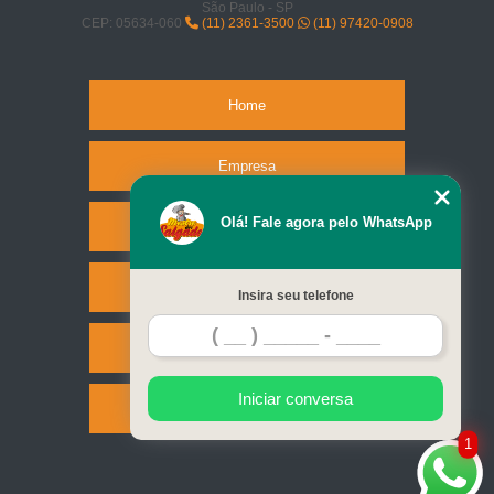
São Paulo - SP
CEP: 05634-060
(11) 2361-3500
(11) 97420-0908
Home
Empresa
Olá! Fale agora pelo WhatsApp
Missão
Serviços
Insira seu telefone
Contato
Iniciar conversa
Mapa do site
1