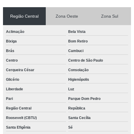
Região Central
Zona Oeste
Zona Sul
Aclimação
Bela Vista
Bixiga
Bom Retiro
Brás
Cambuci
Centro
Centro de São Paulo
Cerqueira César
Consolação
Glicério
Higienópolis
Liberdade
Luz
Pari
Parque Dom Pedro
Região Central
República
Roosevelt (CBTU)
Santa Cecília
Santa Efigênia
Sé