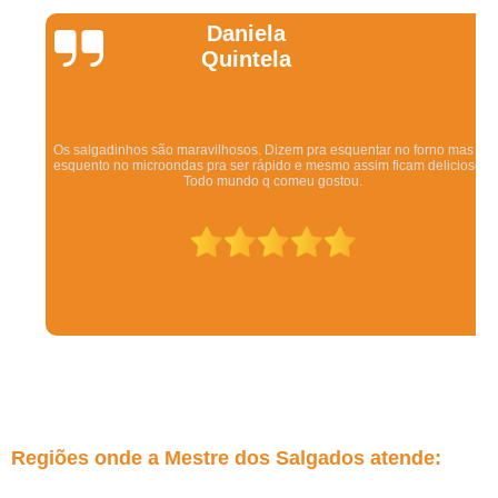
Daniela
Quintela
Os salgadinhos são maravilhosos. Dizem pra esquentar no forno mas eu
esquento no microondas pra ser rápido e mesmo assim ficam deliciosos.
Todo mundo q comeu gostou.
Regiões onde a Mestre dos Salgados atende: