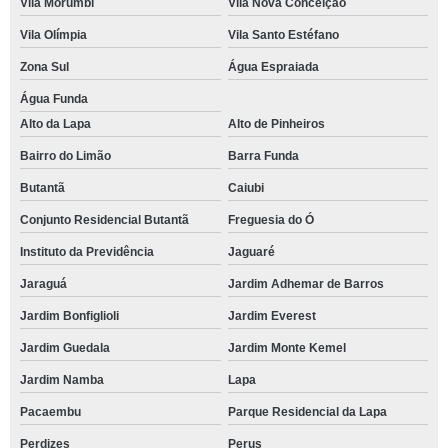
Vila Morumbi
Vila Nova Conceição
Vila Olímpia
Vila Santo Estéfano
Zona Sul
Água Espraiada
Água Funda
Alto da Lapa
Alto de Pinheiros
Bairro do Limão
Barra Funda
Butantã
Caiubi
Conjunto Residencial Butantã
Freguesia do Ó
Instituto da Previdência
Jaguaré
Jaraguá
Jardim Adhemar de Barros
Jardim Bonfiglioli
Jardim Everest
Jardim Guedala
Jardim Monte Kemel
Jardim Namba
Lapa
Pacaembu
Parque Residencial da Lapa
Perdizes
Perus