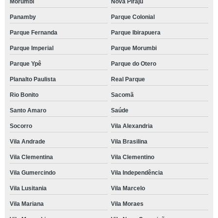
Morumbi
Nova Piraju
Panamby
Parque Colonial
Parque Fernanda
Parque Ibirapuera
Parque Imperial
Parque Morumbi
Parque Ypê
Parque do Otero
Planalto Paulista
Real Parque
Rio Bonito
Sacomã
Santo Amaro
Saúde
Socorro
Vila Alexandria
Vila Andrade
Vila Brasilina
Vila Clementina
Vila Clementino
Vila Gumercindo
Vila Independência
Vila Lusitania
Vila Marcelo
Vila Mariana
Vila Moraes