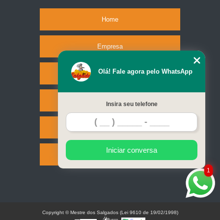
Home
Empresa
Olá! Fale agora pelo WhatsApp
Missão
Serviços
Insira seu telefone
Contato
Iniciar conversa
Mapa do site
1
Copyright © Mestre dos Salgados (Lei 9610 de 19/02/1998)