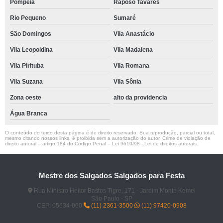
Pompéia
Raposo Tavares
Rio Pequeno
Sumaré
São Domingos
Vila Anastácio
Vila Leopoldina
Vila Madalena
Vila Pirituba
Vila Romana
Vila Suzana
Vila Sônia
Zona oeste
alto da providencia
Água Branca
O conteúdo do texto desta página é de direito reservado. Sua reprodução, parcial ou total,
mesmo citando nossos links, é proibida sem a autorização do autor. Crime de violação de
direito autoral – artigo 184 do Código Penal –
Lei 9610/98 - Lei de direitos autorais
.
Mestre dos Salgados Salgados para Festa
Rua Ministro Heitor Bastos Tigre, 171 - Jardim Monte Kemel
São Paulo - SP
CEP: 05634-060
(11) 2361-3500
(11) 97420-0908