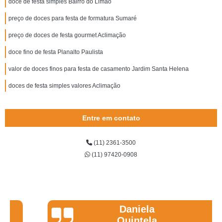
doce de festa simples Bairro do Limão
preço de doces para festa de formatura Sumaré
preço de doces de festa gourmet Aclimação
doce fino de festa Planalto Paulista
valor de doces finos para festa de casamento Jardim Santa Helena
doces de festa simples valores Aclimação
Entre em contato
(11) 2361-3500
(11) 97420-0908
Daniela
Quintela