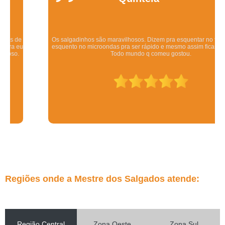
Os salgadinhos são maravilhosos. Dizem pra esquentar no forno mas eu
esquento no microondas pra ser rápido e mesmo assim ficam deliciosos.
Todo mundo q comeu gostou.
Regiões onde a Mestre dos Salgados atende:
Região Central
Zona Oeste
Zona Sul