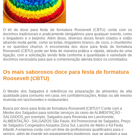
O kit de doce para festa de formatura Roosevelt (CBTU) conta com os
docinhos tradicionais e praticamente obrigatórios para qualquer evento, como
o brigadeiro e o beijinho. Além disso, diversos doces foram criados e estão
atraindo muita gente, como as tortas, brigadeiro branco, de coco, o chumbinho
e os queridos churros. A encomenda dos doce para festa de formatura
Roosevelt (CBTU) pode ser feita de maneira prática e rápida, através de uma
ligação, com a solicitação sendo feita conforme a quantidade e variedade de
docinhos necessária para que a comemoração atenda todos os convidados.
Os mais saborosos doce para festa de formatura
Roosevelt (CBTU)
O Mestre dos Salgados é referência na preparação de alimentos de alta
qualidade para consumo em casa, em confraternizações, festas ou até mesmo
revenda em lanchonetes e restaurantes.
Busca por doce para festa de formatura Roosevelt (CBTU)? Conte com a
Mestre dos Salgados para solicitar serviços do ramo de ALIMENTAÇÃO -
SALGADOS, por exemplo, Salgados para Revenda em Lanchonete,
ALIMENTAÇÃO - SALGADOS São Paulo, Kit Promocional de Salgados, Preço
de Salgados Congelados Assados Zona Sul, Lanche de Metro e Kit Festa
Infantil. A empresa conta com um time de profissionais qualificados para o
serviço, além de investir em equipamentos modernos, que se ajustam a sua