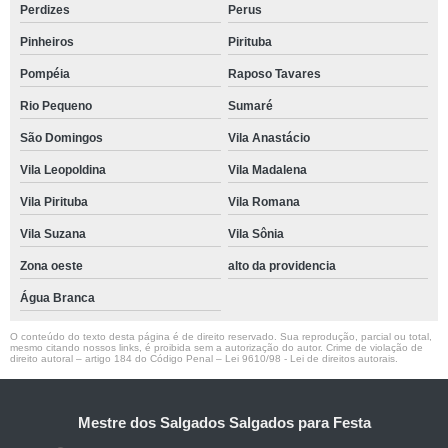
Perdizes
Perus
Pinheiros
Pirituba
Pompéia
Raposo Tavares
Rio Pequeno
Sumaré
São Domingos
Vila Anastácio
Vila Leopoldina
Vila Madalena
Vila Pirituba
Vila Romana
Vila Suzana
Vila Sônia
Zona oeste
alto da providencia
Água Branca
O conteúdo do texto desta página é de direito reservado. Sua reprodução, parcial ou total,
mesmo citando nossos links, é proibida sem a autorização do autor. Crime de violação de
direito autoral – artigo 184 do Código Penal –
Lei 9610/98 - Lei de direitos autorais
.
Mestre dos Salgados Salgados para Festa