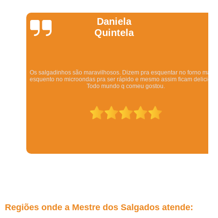
Daniela
Quintela
Os salgadinhos são maravilhosos. Dizem pra esquentar no forno mas eu
esquento no microondas pra ser rápido e mesmo assim ficam deliciosos.
Todo mundo q comeu gostou.
Regiões onde a Mestre dos Salgados atende: