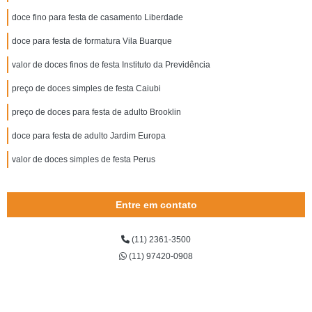
doce fino para festa de casamento Liberdade
doce para festa de formatura Vila Buarque
valor de doces finos de festa Instituto da Previdência
preço de doces simples de festa Caiubi
preço de doces para festa de adulto Brooklin
doce para festa de adulto Jardim Europa
valor de doces simples de festa Perus
Entre em contato
(11) 2361-3500
(11) 97420-0908