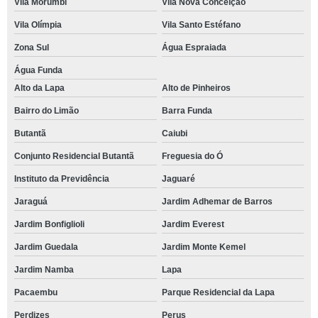
Vila Morumbi
Vila Nova Conceição
Vila Olímpia
Vila Santo Estéfano
Zona Sul
Água Espraiada
Água Funda
Alto da Lapa
Alto de Pinheiros
Bairro do Limão
Barra Funda
Butantã
Caiubi
Conjunto Residencial Butantã
Freguesia do Ó
Instituto da Previdência
Jaguaré
Jaraguá
Jardim Adhemar de Barros
Jardim Bonfiglioli
Jardim Everest
Jardim Guedala
Jardim Monte Kemel
Jardim Namba
Lapa
Pacaembu
Parque Residencial da Lapa
Perdizes
Perus