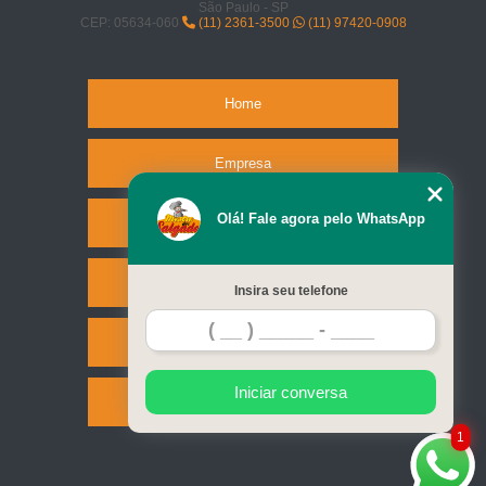
São Paulo - SP
CEP: 05634-060
(11) 2361-3500
(11) 97420-0908
Home
Empresa
Olá! Fale agora pelo WhatsApp
Missão
Serviços
Insira seu telefone
Contato
Iniciar conversa
Mapa do site
1