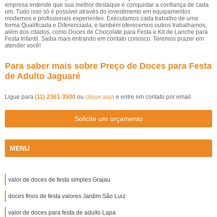
empresa entende que sua melhor destaque é conquistar a confiança de cada
um. Tudo isso só é possível através do investimento em equipamentos
modernos e profissionais experientes. Executamos cada trabalho de uma
forma Qualificada e Diferenciada, e também oferecemos outros trabalhamos,
além dos citados, como Doces de Chocolate para Festa e Kit de Lanche para
Festa Infantil. Saiba mais entrando em contato conosco. Teremos prazer em
atender você!
Para saber mais sobre Preço de Doces para Festa
de Adulto Jaguaré
Ligue para
(11) 2361-3500
ou
clique aqui
e entre em contato por email.
Solicite um orçamento
MENU
valor de doces de festa simples Grajau
doces finos de festa valores Jardim São Luiz
valor de doces para festa de adulto Lapa