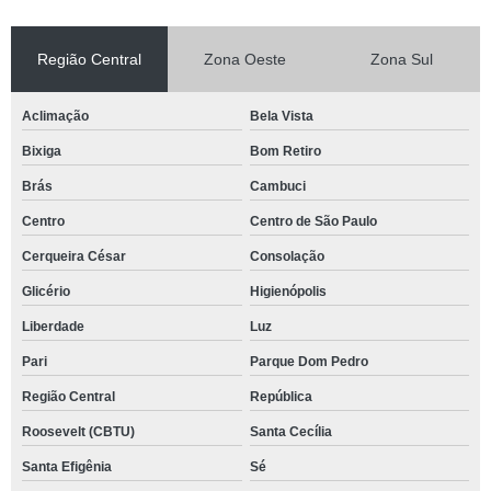
Região Central
Zona Oeste
Zona Sul
Aclimação
Bela Vista
Bixiga
Bom Retiro
Brás
Cambuci
Centro
Centro de São Paulo
Cerqueira César
Consolação
Glicério
Higienópolis
Liberdade
Luz
Pari
Parque Dom Pedro
Região Central
República
Roosevelt (CBTU)
Santa Cecília
Santa Efigênia
Sé