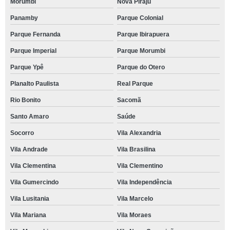
Morumbi
Nova Piraju
Panamby
Parque Colonial
Parque Fernanda
Parque Ibirapuera
Parque Imperial
Parque Morumbi
Parque Ypê
Parque do Otero
Planalto Paulista
Real Parque
Rio Bonito
Sacomã
Santo Amaro
Saúde
Socorro
Vila Alexandria
Vila Andrade
Vila Brasilina
Vila Clementina
Vila Clementino
Vila Gumercindo
Vila Independência
Vila Lusitania
Vila Marcelo
Vila Mariana
Vila Moraes