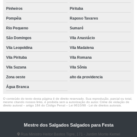
Pinheiros
Pirituba
Pompéia
Raposo Tavares
Rio Pequeno
Sumaré
São Domingos
Vila Anastácio
Vila Leopoldina
Vila Madalena
Vila Pirituba
Vila Romana
Vila Suzana
Vila Sônia
Zona oeste
alto da providencia
Água Branca
O conteúdo do texto desta página é de direito reservado. Sua reprodução, parcial ou total,
mesmo citando nossos links, é proibida sem a autorização do autor. Crime de violação de
direito autoral – artigo 184 do Código Penal –
Lei 9610/98 - Lei de direitos autorais
.
Mestre dos Salgados Salgados para Festa
Rua Ministro Heitor Bastos Tigre, 171 - Jardim Monte Kemel