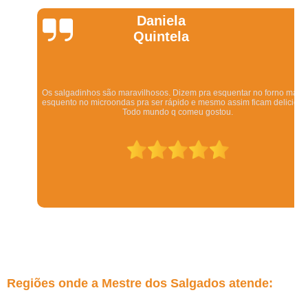
Daniela
Quintela
Os salgadinhos são maravilhosos. Dizem pra esquentar no forno mas eu
esquento no microondas pra ser rápido e mesmo assim ficam deliciosos.
Todo mundo q comeu gostou.
Regiões onde a Mestre dos Salgados atende: