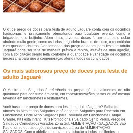
O kit de preço de doces para festa de adulto Jaguaré conta com os docinhos
tradicionais e praticamente obrigatórios para qualquer evento, como o
brigadeiro e o beijinho. Além disso, diversos doces foram criados e estão
atraindo muita gente, como as tortas, brigadeiro branco, de coco, o chumbinho
e os queridos churros. A encomenda dos preço de doces para festa de adulto
Jaguaré pode ser feita de maneira prática e rápida, através de uma ligação,
com a solicitação sendo feita conforme a quantidade e variedade de docinhos
necessária para que a comemoração atenda todos os convidados.
Os mais saborosos preço de doces para festa de
adulto Jaguaré
O Mestre dos Salgados é referência na preparação de alimentos de alta
qualidade para consumo em casa, em confraternizações, festas ou até mesmo
revenda em lanchonetes e restaurantes.
Você busca por preço de doces para festa de adulto Jaguaré? Saiba que
através da Mestre dos Salgados você encontra Salgados para Revenda em
Lanchonete, Onde Acho Salgados para Revenda em Lanchonete Campo
Grande, Kit Festa Infantil, Kits Promocionais Salgado Cento Perus, Preço de
Salgados Congelados Assados Zona Sul, ALIMENTAÇÃO - SALGADOS São
Paulo, entre outras opções de serviços da área de ALIMENTAÇÃO -
SALGADOS. Com o objetivo de trazer a satisfação a todos os clientes, a