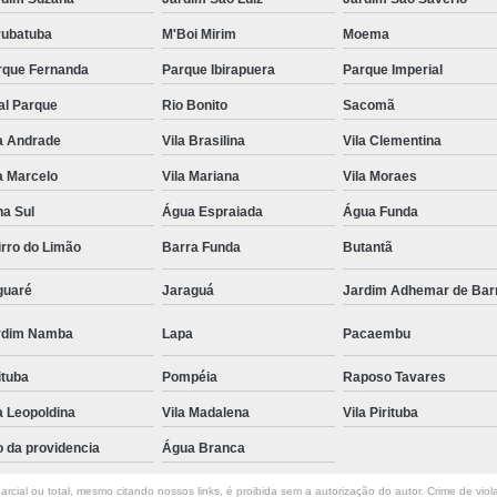
rubatuba
M'Boi Mirim
Moema
rque Fernanda
Parque Ibirapuera
Parque Imperial
al Parque
Rio Bonito
Sacomã
a Andrade
Vila Brasilina
Vila Clementina
a Marcelo
Vila Mariana
Vila Moraes
na Sul
Água Espraiada
Água Funda
rro do Limão
Barra Funda
Butantã
guaré
Jaraguá
Jardim Adhemar de Bar
rdim Namba
Lapa
Pacaembu
ituba
Pompéia
Raposo Tavares
a Leopoldina
Vila Madalena
Vila Pirituba
o da providencia
Água Branca
rcial ou total, mesmo citando nossos links, é proibida sem a autorização do autor. Crime de viol