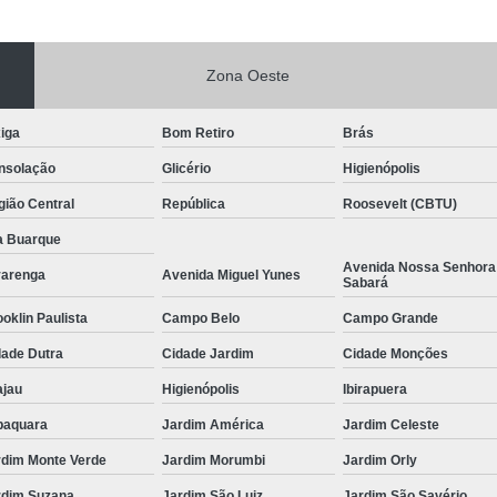
Zona Oeste
iga
Bom Retiro
Brás
nsolação
Glicério
Higienópolis
ião Central
República
Roosevelt (CBTU)
a Buarque
Avenida Nossa Senhora
varenga
Avenida Miguel Yunes
Sabará
oklin Paulista
Campo Belo
Campo Grande
dade Dutra
Cidade Jardim
Cidade Monções
ajau
Higienópolis
Ibirapuera
baquara
Jardim América
Jardim Celeste
rdim Monte Verde
Jardim Morumbi
Jardim Orly
rdim Suzana
Jardim São Luiz
Jardim São Savério