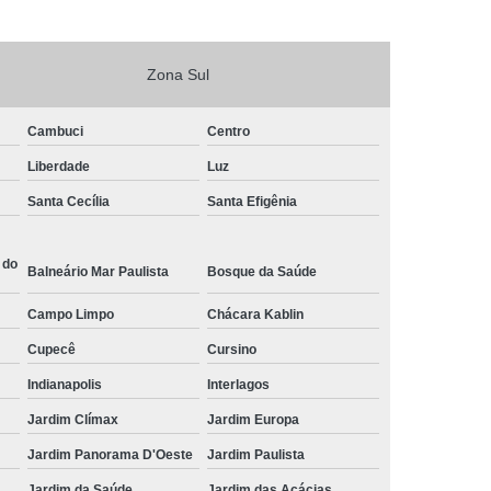
Zona Sul
Cambuci
Centro
Liberdade
Luz
Santa Cecília
Santa Efigênia
 do
Balneário Mar Paulista
Bosque da Saúde
Campo Limpo
Chácara Kablin
Cupecê
Cursino
Indianapolis
Interlagos
Jardim Clímax
Jardim Europa
Jardim Panorama D'Oeste
Jardim Paulista
Jardim da Saúde
Jardim das Acácias