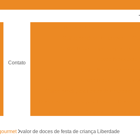
Coffee Break de Empresa
Coffee Bre
Coffee Break em Empresas
Cof
Coffee Break Empresas por Enco
Coffee Break para
Contato
Coffee Break para Evento
Coffee Break para Eventos
Coffee Break para Festas de Empresas
Doces de Chocolate para Festa
Doces de 
Doces de Festa Simples
Doces de Fe
Doces Finos para Festa de Casam
 gourmet
valor de doces de festa de criança Liberdade
Doces para Festa de Debutante
Doces para