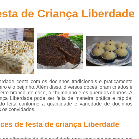
Kit de Doces para Festa Infantil
Kit de Fes
esta de Criança Liberdade
Kit Doces Festa Infantil
Kit Doces para Fes
Kit Lanche Festa Infantil
Kit Lanche para 
Kit Lanchinho para Festa Inf
Kit Promocional Aniversário Salgados
Kit Promocional de Salgados para Fe
Kit Promocional Festa Salgados Assa
Kit Promocional Salgados de Festa
berdade conta com os docinhos tradicionais e praticamente
iro e o beijinho. Além disso, diversos doces foram criados e
Kit Promocional Salgados Festa Infantil
deiro branco, de coco, o chumbinho e os queridos churros. A
ça Liberdade pode ser feita de maneira prática e rápida,
Kit Promocional Salgados para Festa I
do feita conforme a quantidade e variedade de docinhos
 os convidados.
Lanche de Metro de Presunto Cozido
Lanche de Metro de Queijo
Lanche de M
ces de festa de criança Liberdade
Lanche de Metro Presunto e Qu