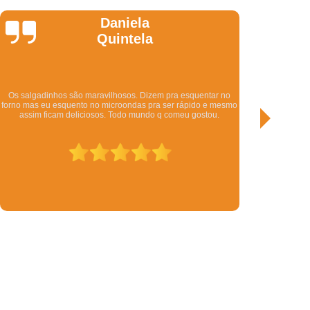
Festa Assados
Salgados para Festa de 1 Ano
Salgados para Festa de Quinze Anos
Miguel Faria
Salgados Simples para Festa
l
Salgados de Forno Festa Infantil
Salgados Diferentes de Festa Infantil
o
Produtos deliciosos! Fiz minha festa com eles e estava tudo
smo
maravilhoso! Bolo molhadinho, doces gostosos e salgados
bem sequinhos. Virei fã!
Salgados Diferentes para Festa Infantil
Salgados Fritos para Festa Infantil
il
Salgados para Festa Infantil Assados
Salgados Tradicionais para Festa Infantil
te
Salgados Assados para Revenda
a
Salgados de Forno para Revenda
Salgados Folheados para Revenda
Salgados Integrais para Revenda
te
Salgados Prontos para Revender