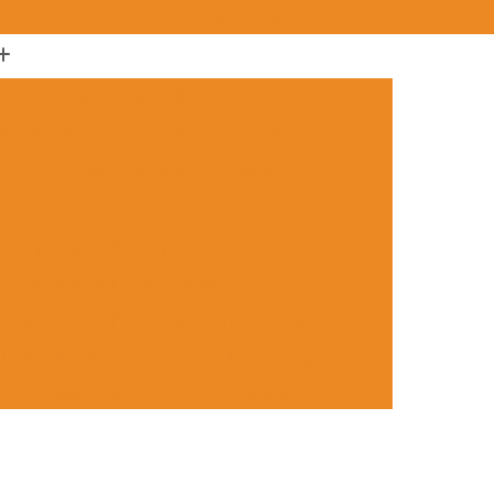
(11) 2361-3500
(11) 97420-0908
ak de Eventos Corporativos para Empresas
fee Break em Eventos de Empresas
menda
Coffee Break para Empresa
 Evento de Empresas
s Corporativos de Empresas
 Corporativos Empresariais
Coffee Break Personalizado para Empresa
Festa de Criança
Doces de Festa Gourmet
sta Tradicionais
Doces Finos de Festa
ento
Doces para Festa de Adulto
 Festa de Formatura
Doces Simples de Festa