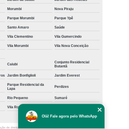
Morumbi
Nova Piraju
Parque Morumbi
Parque Ypê
Santo Amaro
Saúde
Vila Clementino
Vila Gumercindo
Vila Morumbi
Vila Nova Conceição
Conjunto Residencial
Caiubi
Butantã
ros
Jardim Bonfiglioli
Jardim Everest
Parque Residencial da
Perdizes
Lapa
Rio Pequeno
Sumaré
Vila Romana
Vila Suzana
Olá! Fale agora pelo WhatsApp
ação de direito autoral – artigo 184 do Código Penal –
Lei 9610/98 - Lei de