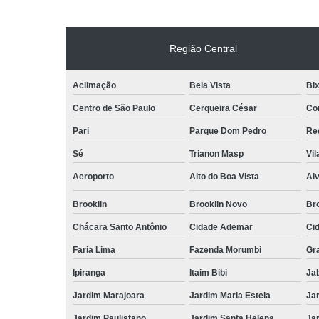
Região Central
Aclimação
Bela Vista
Bix
Centro de São Paulo
Cerqueira César
Co
Pari
Parque Dom Pedro
Reg
Sé
Trianon Masp
Vil
Aeroporto
Alto do Boa Vista
Al
Brooklin
Brooklin Novo
Bro
Chácara Santo Antônio
Cidade Ademar
Ci
Faria Lima
Fazenda Morumbi
Gr
Ipiranga
Itaim Bibi
Ja
Jardim Marajoara
Jardim Maria Estela
Ja
Jardim Paulistano
Jardim Santa Helena
Ja