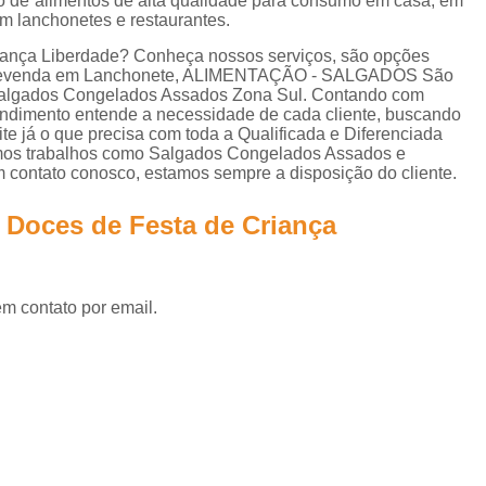
o de alimentos de alta qualidade para consumo em casa, em
Lanche de Metro Vegetariano
Lanche Metr
m lanchonetes e restaurantes.
Salgados Congelados Assados por Enc
criança Liberdade? Conheça nossos serviços, são opções
a Revenda em Lanchonete, ALIMENTAÇÃO - SALGADOS São
Salgados Congelados Festa
 Salgados Congelados Assados Zona Sul. Contando com
eendimento entende a necessidade de cada cliente, buscando
Salgados Congelados Fritos por Encom
ite já o que precisa com toda a Qualificada e Diferenciada
emos trabalhos como Salgados Congelados Assados e
Salgados Congelados para Festa
S
m contato conosco, estamos sempre a disposição do cliente.
Salgados Congelados para Festas por Enco
e Doces de Festa de Criança
Salgados Aniversário
Salgados Anive
Salgados de Aniversário Infantil
Salgados para Aniversário Infantil
em contato por email.
Salgados para Festa de Aniversário
Salgados para Festas de Aniversário Infan
Salgados Assados para Festa
Salgados Diferentes para Festa
Sal