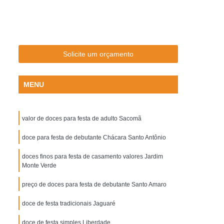
ta Infantil
Kit de Lanche para Festa Infantil
ta Infantil
Kit Festa de Aniversário Infantil
Festa Infantil
Kit Lanchinho Festa Infantil
Solicite um orçamento
antil
Kit para Festa Infantil
Kit Promocional de Salgado para Festa
MENU
sta
Kit Promocional Festa Salgados
dos
Kit Promocional Salgados Cento
valor de doces para festa de adulto Sacomã
Kit Promocional Salgados Festa
doce para festa de debutante Chácara Santo Antônio
Kit Promocional Salgados para Festa
doces finos para festa de casamento valores Jardim
nfantil
Lanche de Metro de Frango
Monte Verde
Lanche de Metro de Presunto e Queijo
preço de doces para festa de debutante Santo Amaro
etro de Salame
Lanche de Metro Natural
doce de festa tradicionais Jaguaré
eijo
Lanche de Metro Salame
doce de festa simples Liberdade