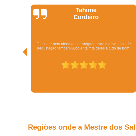
Kathy
Pedi pelo Ifood. Veio o Kit com bolo, beijinhos, b
ao maravilhoso, fiz
vários tipos de salgados por um ótimo preço. Além
les e tudo de bom!
Em menos de meia hora eu tinha resolvido todo o
conseguir uma festa. Tudo delicioso.
Regiões onde a Mestre dos Sa