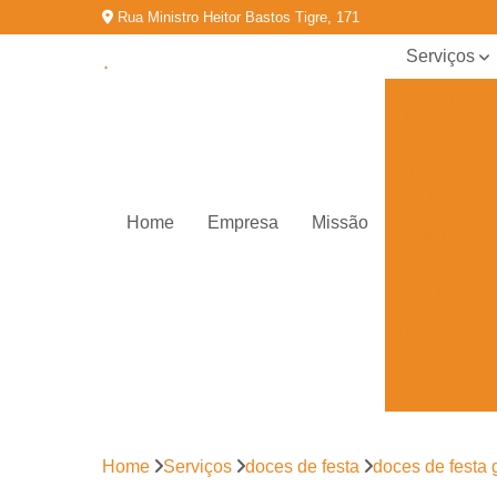
Rua Ministro Heitor Bastos Tigre, 171
Serviços
Coffee
break para
empresas
Doces de
festa
Home
Empresa
Missão
Kit festa
infantil
Kit
promocional
de salgados
Lanche de
metro
Salgados
congelados
Home
Serviços
doces de festa
doces de festa
Salgados