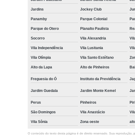
Jardins
Jockey Club
Ju
Panamby
Parque Colonial
Pa
Parque do Otero
Planalto Paulista
Re
Socorro
Vila Alexandria
Vil
Vila Independência
Vila Lusitania
Vil
Vila Olímpia
Vila Santo Estéfano
Zo
Alto da Lapa
Alto de Pinheiros
Bai
Freguesia do Ó
Instituto da Previdência
Ja
Jardim Guedala
Jardim Monte Kemel
Ja
Perus
Pinheiros
Pir
São Domingos
Vila Anastácio
Vil
Vila Sônia
Zona oeste
alt
O conteúdo do texto desta página é de direito reservado. Sua reprodução, pa