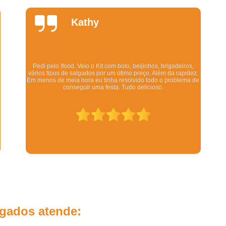
Salgados Fritos para Festa
Salgados para 
Daniela
Salgados para Festa de Casamento
Quintela
Salgados para Festa Finos
Salgados Assados para Festa Infanti
rigadeiros,
Salgados de Forno para Festa Infantil
Os salgadinhos são maravilhosos. Dizem pra esquentar n
 da rapidez.
forno mas eu esquento no microondas pra ser rápido e me
 problema de
assim ficam deliciosos. Todo mundo q comeu gostou.
Salgados Diferentes Festa Infantil
Salgados Finos para Festa Infantil
Salgados para Festa de Aniversário Infant
Salgados Simples para Festa Infantil
Revenda de Salgados para Lanchone
Salgados Congelados para Revend
Salgados de Forno Revenda
Salgados Grandes para Revenda
lgados atende:
Salgados para Revenda em Lanchone