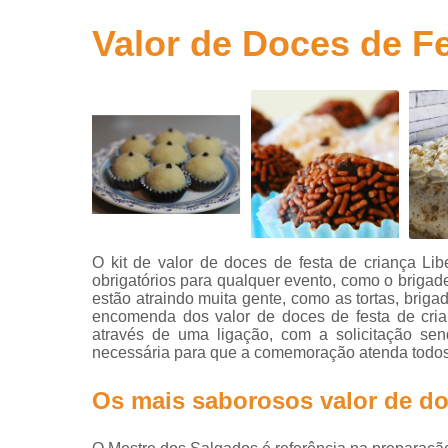
para
aniversário
Valor de Doces de F
Salgados
para festa
Salgados
para festa
infantil
Salgados
para
revenda
O kit de valor de doces de festa de criança Li
obrigatórios para qualquer evento, como o brigade
estão atraindo muita gente, como as tortas, briga
encomenda dos valor de doces de festa de crian
através de uma ligação, com a solicitação sen
necessária para que a comemoração atenda todos
Os mais saborosos valor de do