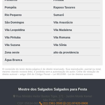
Pinheiros
Pirituba
Pompéia
Raposo Tavares
Rio Pequeno
Sumaré
São Domingos
Vila Anastácio
Vila Leopoldina
Vila Madalena
Vila Pirituba
Vila Romana
Vila Suzana
Vila Sônia
Zona oeste
alto da providencia
Água Branca
O conteúdo do texto desta página é de direito reservado. Sua reprodução, parcial ou total,
mesmo citando nossos links, é proibida sem a autorização do autor. Crime de violação de
direito autoral – artigo 184 do Código Penal –
Lei 9610/98 - Lei de direitos autorais
.
Mestre dos Salgados Salgados para Festa
Rua Ministro Heitor Bastos Tigre, 171 - Jardim Monte Kemel
São Paulo - SP
CEP: 05634-060
(11) 2361-3500
(11) 97420-0908