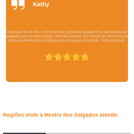
Daniela
Quintela
Os salgadinhos são maravilhosos. Dizem pra esquentar no forno mas eu
esquento no microondas pra ser rápido e mesmo assim ficam deliciosos.
Todo mundo q comeu gostou.
Regiões onde a Mestre dos Salgados atende: