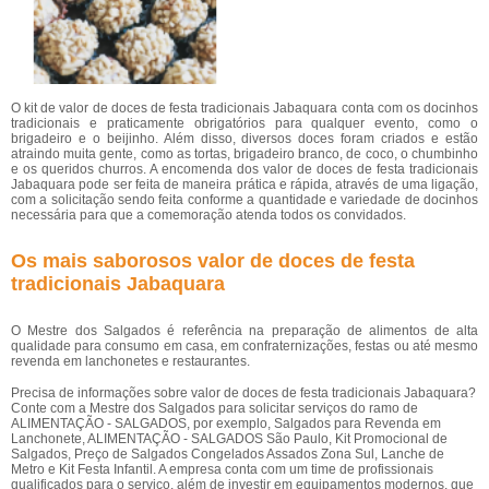
O kit de valor de doces de festa tradicionais Jabaquara conta com os docinhos
tradicionais e praticamente obrigatórios para qualquer evento, como o
brigadeiro e o beijinho. Além disso, diversos doces foram criados e estão
atraindo muita gente, como as tortas, brigadeiro branco, de coco, o chumbinho
e os queridos churros. A encomenda dos valor de doces de festa tradicionais
Jabaquara pode ser feita de maneira prática e rápida, através de uma ligação,
com a solicitação sendo feita conforme a quantidade e variedade de docinhos
necessária para que a comemoração atenda todos os convidados.
Os mais saborosos valor de doces de festa
tradicionais Jabaquara
O Mestre dos Salgados é referência na preparação de alimentos de alta
qualidade para consumo em casa, em confraternizações, festas ou até mesmo
revenda em lanchonetes e restaurantes.
Precisa de informações sobre valor de doces de festa tradicionais Jabaquara?
Conte com a Mestre dos Salgados para solicitar serviços do ramo de
ALIMENTAÇÃO - SALGADOS, por exemplo, Salgados para Revenda em
Lanchonete, ALIMENTAÇÃO - SALGADOS São Paulo, Kit Promocional de
Salgados, Preço de Salgados Congelados Assados Zona Sul, Lanche de
Metro e Kit Festa Infantil. A empresa conta com um time de profissionais
qualificados para o serviço, além de investir em equipamentos modernos, que