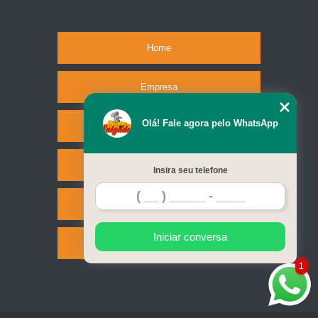
Home
Empresa
Olá! Fale agora pelo WhatsApp
Missão
Serviços
Insira seu telefone
Contato
Iniciar conversa
Mapa do site
1