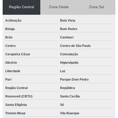
Região Central
Zona Oeste
Zona Sul
Aclimação
Bela Vista
Bixiga
Bom Retiro
Brás
Cambuci
Centro
Centro de São Paulo
Cerqueira César
Consolação
Glicério
Higienópolis
Liberdade
Luz
Pari
Parque Dom Pedro
Região Central
República
Roosevelt (CBTU)
Santa Cecília
Santa Efigênia
Sé
Trianon Masp
Vila Buarque