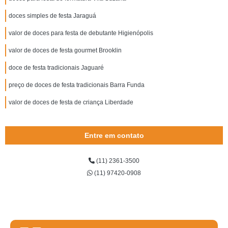
doces simples de festa Jaraguá
valor de doces para festa de debutante Higienópolis
valor de doces de festa gourmet Brooklin
doce de festa tradicionais Jaguaré
preço de doces de festa tradicionais Barra Funda
valor de doces de festa de criança Liberdade
Entre em contato
(11) 2361-3500
(11) 97420-0908