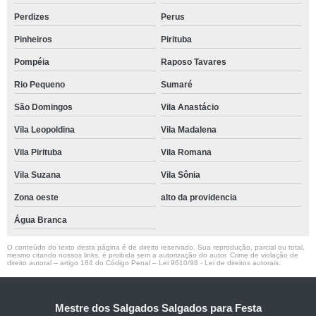
Perdizes
Perus
Pinheiros
Pirituba
Pompéia
Raposo Tavares
Rio Pequeno
Sumaré
São Domingos
Vila Anastácio
Vila Leopoldina
Vila Madalena
Vila Pirituba
Vila Romana
Vila Suzana
Vila Sônia
Zona oeste
alto da providencia
Água Branca
O conteúdo do texto desta página é de direito reservado. Sua reprodução, parcial ou total,
mesmo citando nossos links, é proibida sem a autorização do autor. Crime de violação de
direito autoral – artigo 184 do Código Penal –
Lei 9610/98 - Lei de direitos autorais
.
Mestre dos Salgados Salgados para Festa