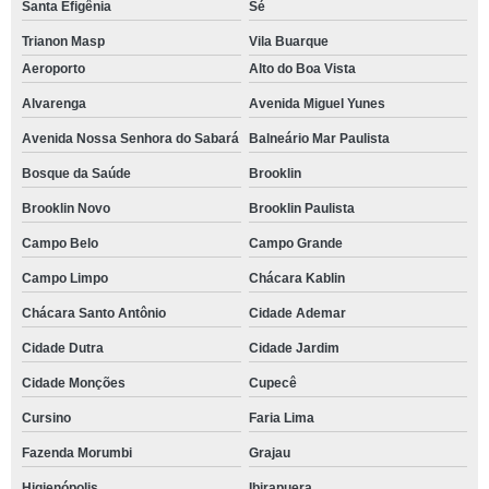
Santa Efigênia
Sé
Trianon Masp
Vila Buarque
Aeroporto
Alto do Boa Vista
Alvarenga
Avenida Miguel Yunes
Avenida Nossa Senhora do Sabará
Balneário Mar Paulista
Bosque da Saúde
Brooklin
Brooklin Novo
Brooklin Paulista
Campo Belo
Campo Grande
Campo Limpo
Chácara Kablin
Chácara Santo Antônio
Cidade Ademar
Cidade Dutra
Cidade Jardim
Cidade Monções
Cupecê
Cursino
Faria Lima
Fazenda Morumbi
Grajau
Higienópolis
Ibirapuera