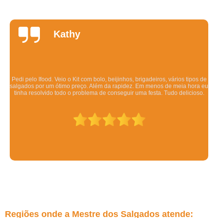
Daniela
Quintela
Os salgadinhos são maravilhosos. Dizem pra esquentar no forno mas eu
esquento no microondas pra ser rápido e mesmo assim ficam deliciosos.
Todo mundo q comeu gostou.
Regiões onde a Mestre dos Salgados atende: