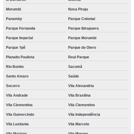
Morumbi
Nova Piraju
Panamby
Parque Colonial
Parque Fernanda
Parque Ibirapuera
Parque Imperial
Parque Morumbi
Parque Ypê
Parque do Otero
Planalto Paulista
Real Parque
Rio Bonito
Sacomã
Santo Amaro
Saúde
Socorro
Vila Alexandria
Vila Andrade
Vila Brasilina
Vila Clementina
Vila Clementino
Vila Gumercindo
Vila Independência
Vila Lusitania
Vila Marcelo
Vila Mariana
Vila Moraes