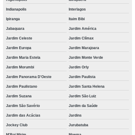
Indianapolis
Interlagos
Ipiranga
Itaim Bibi
Jabaquara
Jardim América
Jardim Celeste
Jardim Clímax
Jardim Europa
Jardim Marajoara
Jardim Maria Estela
Jardim Monte Verde
Jardim Morumbi
Jardim Orly
Jardim Panorama D'Oeste
Jardim Paulista
Jardim Paulistano
Jardim Santa Helena
Jardim Suzana
Jardim São Luiz
Jardim São Savério
Jardim da Saúde
Jardim das Acácias
Jardins
Jockey Club
Jurubatuba
M'Boi Mirim
Moema