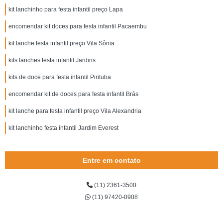
kit lanchinho para festa infantil preço Lapa
encomendar kit doces para festa infantil Pacaembu
kit lanche festa infantil preço Vila Sônia
kits lanches festa infantil Jardins
kits de doce para festa infantil Pirituba
encomendar kit de doces para festa infantil Brás
kit lanche para festa infantil preço Vila Alexandria
kit lanchinho festa infantil Jardim Everest
Entre em contato
(11) 2361-3500
(11) 97420-0908