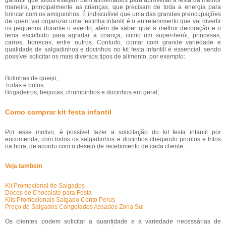
garantir que todos estejam bem alimentados para aproveitar a festa da melhor
maneira, principalmente as crianças, que precisam de toda a energia para
brincar com os amiguinhos. É indiscutível que uma das grandes preocupações
de quem vai organizar uma festinha infantil é o entretenimento que vai divertir
os pequenos durante o evento, além de saber qual a melhor decoração e o
tema escolhido para agradar a criança, como um super-herói, princesas,
carros, bonecas, entre outros. Contudo, contar com grande variedade e
qualidade de salgadinhos e docinhos no kit festa infantill é essencial, sendo
possível solicitar os mais diversos tipos de alimento, por exemplo:
Bolinhas de queijo;
Tortas e bolos;
Brigadeiros, beijocas, chumbinhos e docinhos em geral;
Como comprar kit festa infantil
Por esse motivo, é possível fazer a solicitação do kit festa infantil por
encomenda, com todos os salgadinhos e docinhos chegando prontos e fritos
na hora, de acordo com o desejo de recebimento de cada cliente.
Veja tambem
Kit Promocional de Salgados
Doces de Chocolate para Festa
Kits Promocionais Salgado Cento Perus
Preço de Salgados Congelados Assados Zona Sul
Os clientes podem solicitar a quantidade e a variedade necessárias de