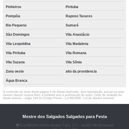
Pinheiros
Pirituba
Pompéia
Raposo Tavares
Rio Pequeno
Sumaré
São Domingos
Vila Anastácio
Vila Leopoldina
Vila Madalena
Vila Pirituba
Vila Romana
Vila Suzana
Vila Sônia
Zona oeste
alto da providencia
Água Branca
O conteúdo do texto desta página é de direito reservado. Sua reprodução, parcial ou total,
mesmo citando nossos links, é proibida sem a autorização do autor. Crime de violação de
direito autoral – artigo 184 do Código Penal –
Lei 9610/98 - Lei de direitos autorais
.
Mestre dos Salgados Salgados para Festa
Rua Ministro Heitor Bastos Tigre, 171 - Jardim Monte Kemel