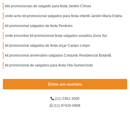
kits promocionais de salgado para festa Jardim Clímax
onde acho kit promocional salgados para festa infantil Jardim Maria Estela
kit promocional salgados de festa Perdizes
onde encontrar kit promocional festa salgados assados Zona Sul
kit promocional salgados de festa orçar Campo Limpo
kit promocional aniversário salgados Conjunto Residencial Butantã
kit promocional de salgados para festa Vila Gumercindo
Entre em contato
(11) 2361-3500
(11) 97420-0908