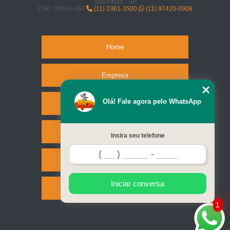
São Paulo - SP
CEP: 05634-060
(11) 2361-3500
(11) 97420-0908
Home
Empresa
Olá! Fale agora pelo WhatsApp
Missão
Serviços
Insira seu telefone
Contato
Iniciar conversa
Mapa do site
1