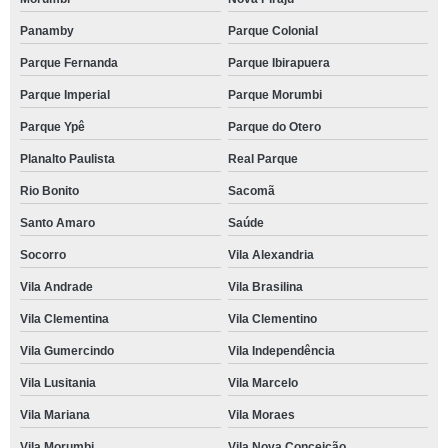
Panamby
Parque Colonial
Parque Fernanda
Parque Ibirapuera
Parque Imperial
Parque Morumbi
Parque Ypê
Parque do Otero
Planalto Paulista
Real Parque
Rio Bonito
Sacomã
Santo Amaro
Saúde
Socorro
Vila Alexandria
Vila Andrade
Vila Brasilina
Vila Clementina
Vila Clementino
Vila Gumercindo
Vila Independência
Vila Lusitania
Vila Marcelo
Vila Mariana
Vila Moraes
Vila Morumbi
Vila Nova Conceição