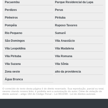
Pacaembu
Parque Residencial da Lapa
Perdizes
Perus
Pinheiros
Pirituba
Pompéia
Raposo Tavares
Rio Pequeno
Sumaré
São Domingos
Vila Anastácio
Vila Leopoldina
Vila Madalena
Vila Pirituba
Vila Romana
Vila Suzana
Vila Sônia
Zona oeste
alto da providencia
Água Branca
O conteúdo do texto desta página é de direito reservado. Sua reprodução, parcial ou total,
mesmo citando nossos links, é proibida sem a autorização do autor. Crime de violação de
direito autoral – artigo 184 do Código Penal –
Lei 9610/98 - Lei de direitos autorais
.