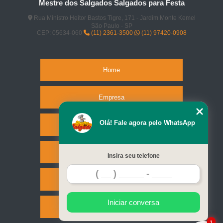
Mestre dos Salgados Salgados para Festa
Rua Ministro Heitor Bastos Tigre, 171 - Jardim Monte Kemel
São Paulo - SP
CEP: 05634-060
(11) 2361-3500
(11) 97420-0908
Home
Empresa
Olá! Fale agora pelo WhatsApp
Missão
Serviços
Insira seu telefone
Contato
Iniciar conversa
Mapa do site