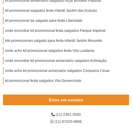
kit promocional aniversário salgados orçar Brooklin Paulista
kit promocional salgados festa infantil Jardim das Acácias
kit promocional de salgado para festa Liberdade
onde encontrar kit promocional festa salgados Parque Imperial
kits promocionais salgado para festa infantil Jardim Morumbi
onde acho kit promocional salgados festa Vila Lusitania
onde encontrar kit promocional aniversário salgados Aclimação
onde acho kit promocional aniversário salgados Cerqueira César
kit promocional festa salgados Vila Gumercindo
Entre em contato
(11) 2361-3500
(11) 97420-0908