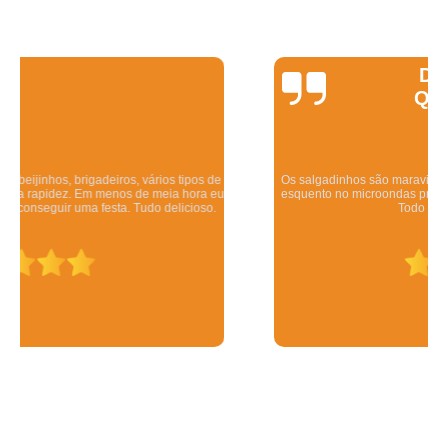
Daniela
Quintela
Os salgadinhos são maravilhosos. Dizem pra esquentar no forno mas eu
esquento no microondas pra ser rápido e mesmo assim ficam deliciosos.
Todo mundo q comeu gostou.