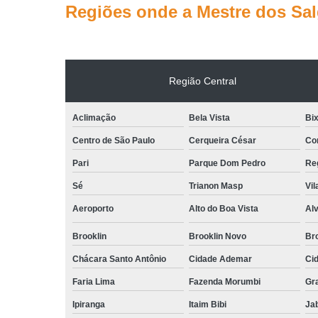
Regiões onde a Mestre dos Sa
Região Central
Aclimação
Bela Vista
Bix
Centro de São Paulo
Cerqueira César
Co
Pari
Parque Dom Pedro
Reg
Sé
Trianon Masp
Vil
Aeroporto
Alto do Boa Vista
Al
Brooklin
Brooklin Novo
Bro
Chácara Santo Antônio
Cidade Ademar
Ci
Faria Lima
Fazenda Morumbi
Gr
Ipiranga
Itaim Bibi
Ja