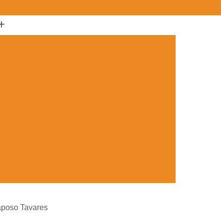
(11) 2361-3500
(11) 97420-0908
ak de Eventos Corporativos para Empresas
fee Break em Eventos de Empresas
menda
Coffee Break para Empresa
 Evento de Empresas
s Corporativos de Empresas
 Corporativos Empresariais
Coffee Break Personalizado para Empresa
Festa de Criança
Doces de Festa Gourmet
sta Tradicionais
Doces Finos de Festa
ento
Doces para Festa de Adulto
aposo Tavares
 Festa de Formatura
Doces Simples de Festa