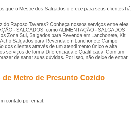
Lanche de Metro Vegetariano
Lanche Metr
tos que o Mestre dos Salgados oferece para seus clientes há
Salgados Congelados Assados por Enc
Salgados Congelados Festa
ozido Raposo Tavares? Conheça nossos serviços entre eles
MENTAÇÃO - SALGADOS, como ALIMENTAÇÃO - SALGADOS
Salgados Congelados Fritos por Encom
os Zona Sul, Salgados para Revenda em Lanchonete, Kit
nde Acho Salgados para Revenda em Lanchonete Campo
Salgados Congelados para Festa
S
o dos clientes através de um atendimento único e alta
os serviços de forma Diferenciada e Qualificada. Com um
Salgados Congelados para Festas por Enco
razer de sanar suas dúvidas. Por isso, não deixe de entrar
Salgados Aniversário
Salgados Anive
Salgados de Aniversário Infantil
 de Metro de Presunto Cozido
Salgados para Aniversário Infantil
Salgados para Festa de Aniversário
em contato por email.
Salgados para Festas de Aniversário Infan
Salgados Assados para Festa
Salgados Diferentes para Festa
Sal