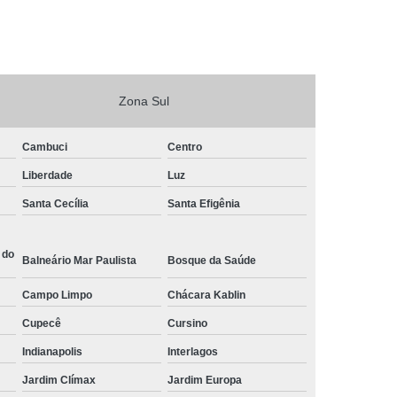
Zona Sul
Cambuci
Centro
Liberdade
Luz
Santa Cecília
Santa Efigênia
 do
Balneário Mar Paulista
Bosque da Saúde
Campo Limpo
Chácara Kablin
Cupecê
Cursino
Indianapolis
Interlagos
Jardim Clímax
Jardim Europa