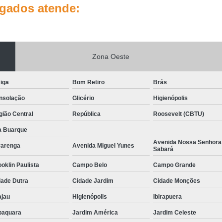
lgados atende:
Zona Oeste
iga
Bom Retiro
Brás
nsolação
Glicério
Higienópolis
ião Central
República
Roosevelt (CBTU)
a Buarque
Avenida Nossa Senhora
varenga
Avenida Miguel Yunes
Sabará
oklin Paulista
Campo Belo
Campo Grande
dade Dutra
Cidade Jardim
Cidade Monções
ajau
Higienópolis
Ibirapuera
baquara
Jardim América
Jardim Celeste