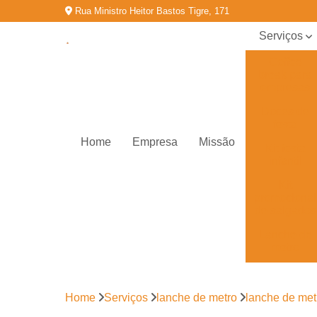
Rua Ministro Heitor Bastos Tigre, 171
Serviços
Coffee
break para
empresas
Doces de
festa
Home
Empresa
Missão
Kit festa
infantil
Kit
promocional
de salgados
Lanche de
metro
Salgados
congelados
Home
Serviços
lanche de metro
lanche de met
Salgados