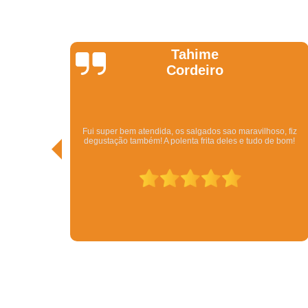
Kathy
Pedi pelo Ifood. Veio o Kit com bolo, beijinhos, brigadeiros,
so, fiz
vários tipos de salgados por um ótimo preço. Além da rapidez.
e bom!
Em menos de meia hora eu tinha resolvido todo o problema de
conseguir uma festa. Tudo delicioso.