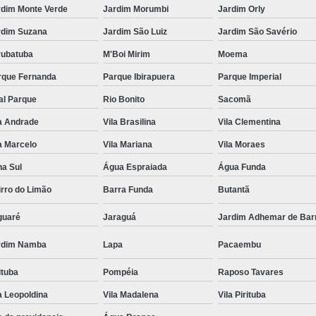
rdim Monte Verde
Jardim Morumbi
Jardim Orly
rdim Suzana
Jardim São Luiz
Jardim São Savério
rubatuba
M'Boi Mirim
Moema
rque Fernanda
Parque Ibirapuera
Parque Imperial
al Parque
Rio Bonito
Sacomã
a Andrade
Vila Brasilina
Vila Clementina
a Marcelo
Vila Mariana
Vila Moraes
na Sul
Água Espraiada
Água Funda
rro do Limão
Barra Funda
Butantã
guaré
Jaraguá
Jardim Adhemar de Bar
rdim Namba
Lapa
Pacaembu
ituba
Pompéia
Raposo Tavares
a Leopoldina
Vila Madalena
Vila Pirituba