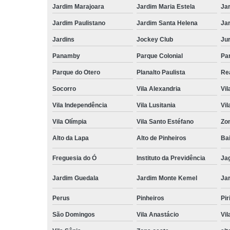
Jardim Marajoara
Jardim Maria Estela
Ja
Jardim Paulistano
Jardim Santa Helena
Ja
Jardins
Jockey Club
Ju
Panamby
Parque Colonial
Pa
Parque do Otero
Planalto Paulista
Re
Socorro
Vila Alexandria
Vil
Vila Independência
Vila Lusitania
Vil
Vila Olímpia
Vila Santo Estéfano
Zo
Alto da Lapa
Alto de Pinheiros
Bai
Freguesia do Ó
Instituto da Previdência
Ja
Jardim Guedala
Jardim Monte Kemel
Ja
Perus
Pinheiros
Pir
São Domingos
Vila Anastácio
Vil