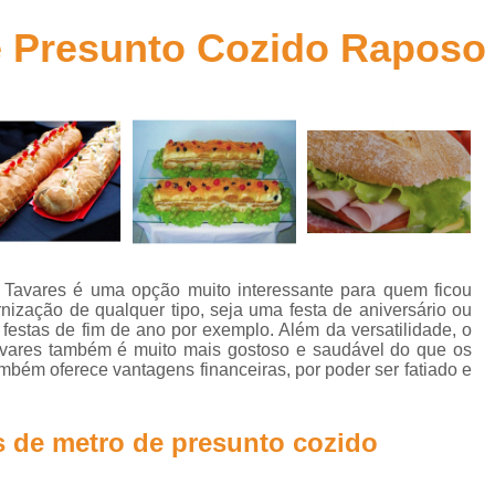
Kit de Doces para Festa Infantil
Kit de Fes
e Presunto Cozido Raposo
Kit Doces Festa Infantil
Kit Doces para Fes
Kit Lanche Festa Infantil
Kit Lanche para 
Kit Lanchinho para Festa Inf
Kit Promocional Aniversário Salgados
Kit Promocional de Salgados para Fe
Kit Promocional Festa Salgados Assa
Kit Promocional Salgados de Festa
Tavares é uma opção muito interessante para quem ficou
nização de qualquer tipo, seja uma festa de aniversário ou
Kit Promocional Salgados Festa Infantil
stas de fim de ano por exemplo. Além da versatilidade, o
vares também é muito mais gostoso e saudável do que os
Kit Promocional Salgados para Festa I
bém oferece vantagens financeiras, por poder ser fatiado e
Lanche de Metro de Presunto Cozido
Lanche de Metro de Queijo
Lanche de M
de metro de presunto cozido
Lanche de Metro Presunto e Qu