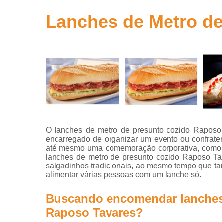
para
aniversário
Lanches de Metro d
Salgados
para festa
Salgados
para festa
infantil
Salgados
para
revenda
O lanches de metro de presunto cozido Raposo 
encarregado de organizar um evento ou confrater
até mesmo uma comemoração corporativa, como fe
lanches de metro de presunto cozido Raposo Ta
salgadinhos tradicionais, ao mesmo tempo que tam
alimentar várias pessoas com um lanche só.
Buscando encomendar lanches 
Raposo Tavares?