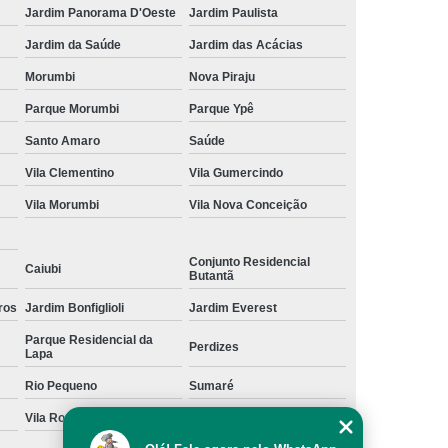
Jardim Panorama D'Oeste
Jardim Paulista
Jardim da Saúde
Jardim das Acácias
Morumbi
Nova Piraju
Parque Morumbi
Parque Ypê
Santo Amaro
Saúde
Vila Clementino
Vila Gumercindo
Vila Morumbi
Vila Nova Conceição
Conjunto Residencial
Caiubi
Butantã
ros
Jardim Bonfiglioli
Jardim Everest
Parque Residencial da
Perdizes
Lapa
Rio Pequeno
Sumaré
Vila Romana
Vila Suzana