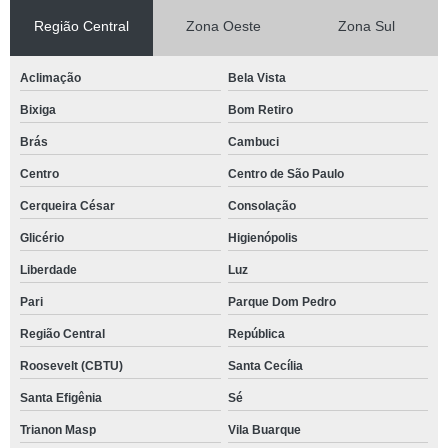
Região Central
Zona Oeste
Zona Sul
Aclimação
Bela Vista
Bixiga
Bom Retiro
Brás
Cambuci
Centro
Centro de São Paulo
Cerqueira César
Consolação
Glicério
Higienópolis
Liberdade
Luz
Pari
Parque Dom Pedro
Região Central
República
Roosevelt (CBTU)
Santa Cecília
Santa Efigênia
Sé
Trianon Masp
Vila Buarque