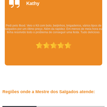
Daniela
Quintela
Os salgadinhos são maravilhosos. Dizem pra esquentar no forno mas eu
esquento no microondas pra ser rápido e mesmo assim ficam deliciosos.
Todo mundo q comeu gostou.
Regiões onde a Mestre dos Salgados atende: