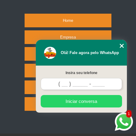
Home
Empresa
Olá! Fale agora pelo WhatsApp
Missão
Serviços
Insira seu telefone
Contato
Iniciar conversa
Mapa do site
1