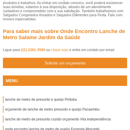
produtos e trabalhos. Ao entrar em contato conosco, você poderá esclarecer
suas dúvidas, estamos à sua disposição, através de um atendimento
cuidadoso e comprometido com a sua satisfação. Também trabalhamos com
Salgados Congelados Assados e Salgados Diferentes para Festa. Fale com
nossos especialistas.
Para saber mais sobre Onde Encontro Lanche de
Metro Salame Jardim da Saúde
Ligue para
(11) 2361-3500
ou
clique aqui
e entre em contato por email.
Solicite um orçamento
MENU
lanche de metro de presunto e queijo Pirituba
orçamento de lanche de metro presunto e queijo Pacaembu
lanche de metro de presunto cozido orçamento Vila Independência
onde encontro lanche de metro de queijo Fazenda Morumbi