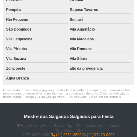
Pinheiros
Pirituba
Pompéia
Raposo Tavares
Rio Pequeno
Sumaré
São Domingos
Vila Anastácio
Vila Leopoldina
Vila Madalena
Vila Pirituba
Vila Romana
Vila Suzana
Vila Sônia
Zona oeste
alto da providencia
Água Branca
O conteúdo do texto desta página é de direito reservado. Sua reprodução, parcial ou total,
mesmo citando nossos links, é proibida sem a autorização do autor. Crime de violação de
direito autoral – artigo 184 do Código Penal –
Lei 9610/98 - Lei de direitos autorais
.
Mestre dos Salgados Salgados para Festa
Rua Ministro Heitor Bastos Tigre, 171 - Jardim Monte Kemel
São Paulo - SP
CEP: 05634-060
(11) 2361-3500
(11) 97420-0908