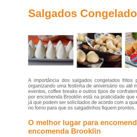
para
aniversário
Salgados Congelado
Salgados
para festa
Salgados
para festa
infantil
Salgados
para
revenda
A importância dos salgados congelados fritos
organizando uma festinha de aniversário ou até 
eventos, coffee breaks e outros tipos de confrat
por encomenda Brooklin está na praticidade que
já que podem ser solicitados de acordo com a qu
no forno para que os salgadinhos fiquem prontos.
O melhor lugar para encomenda
encomenda Brooklin