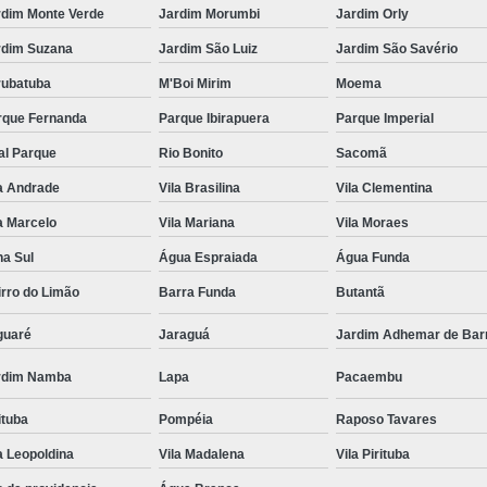
rdim Monte Verde
Jardim Morumbi
Jardim Orly
rdim Suzana
Jardim São Luiz
Jardim São Savério
rubatuba
M'Boi Mirim
Moema
rque Fernanda
Parque Ibirapuera
Parque Imperial
al Parque
Rio Bonito
Sacomã
a Andrade
Vila Brasilina
Vila Clementina
a Marcelo
Vila Mariana
Vila Moraes
na Sul
Água Espraiada
Água Funda
rro do Limão
Barra Funda
Butantã
guaré
Jaraguá
Jardim Adhemar de Bar
rdim Namba
Lapa
Pacaembu
ituba
Pompéia
Raposo Tavares
a Leopoldina
Vila Madalena
Vila Pirituba