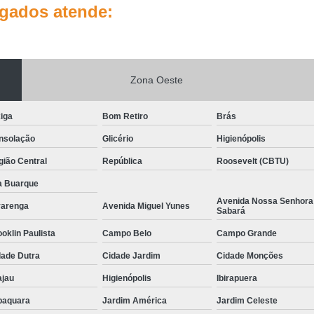
lgados atende:
Zona Oeste
iga
Bom Retiro
Brás
nsolação
Glicério
Higienópolis
ião Central
República
Roosevelt (CBTU)
a Buarque
Avenida Nossa Senhora
varenga
Avenida Miguel Yunes
Sabará
oklin Paulista
Campo Belo
Campo Grande
dade Dutra
Cidade Jardim
Cidade Monções
ajau
Higienópolis
Ibirapuera
baquara
Jardim América
Jardim Celeste