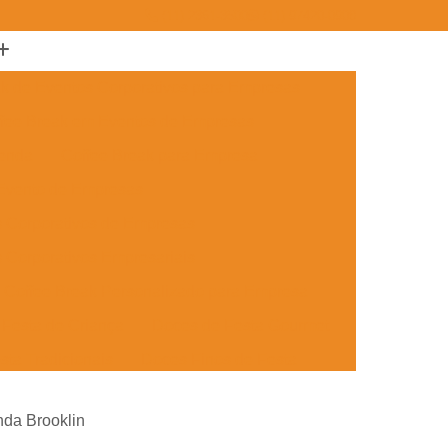
(11) 2361-3500
(11) 97420-0908
ak de Eventos Corporativos para Empresas
fee Break em Eventos de Empresas
menda
Coffee Break para Empresa
 Evento de Empresas
s Corporativos de Empresas
 Corporativos Empresariais
Coffee Break Personalizado para Empresa
Festa de Criança
Doces de Festa Gourmet
sta Tradicionais
Doces Finos de Festa
ento
Doces para Festa de Adulto
nda Brooklin
 Festa de Formatura
Doces Simples de Festa