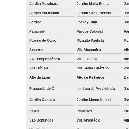
Jardim Marajoara
Jardim Maria Estela
Ja
Jardim Paulistano
Jardim Santa Helena
Ja
Jardins
Jockey Club
Ju
Panamby
Parque Colonial
Pa
Parque do Otero
Planalto Paulista
Re
Socorro
Vila Alexandria
Vil
Vila Independência
Vila Lusitania
Vil
Vila Olímpia
Vila Santo Estéfano
Zo
Alto da Lapa
Alto de Pinheiros
Bai
Freguesia do Ó
Instituto da Previdência
Ja
Jardim Guedala
Jardim Monte Kemel
Ja
Perus
Pinheiros
Pir
São Domingos
Vila Anastácio
Vil