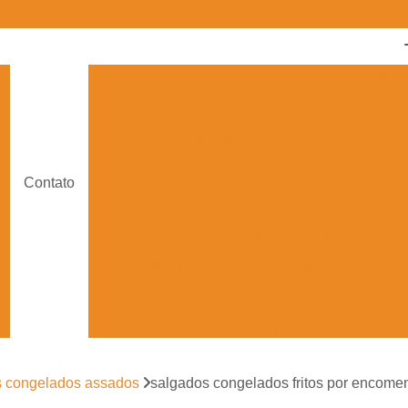
Coffee Break de Empresa
Coffee Bre
Coffee Break em Empresas
Cof
Coffee Break Empresas por Enco
Coffee Break para
Contato
Coffee Break para Evento
Coffee Break para Eventos
Coffee Break para Festas de Empresas
Doces de Chocolate para Festa
Doces de 
Doces de Festa Simples
Doces de Fe
Doces Finos para Festa de Casam
s congelados assados
salgados congelados fritos por encome
Doces para Festa de Debutante
Doces para