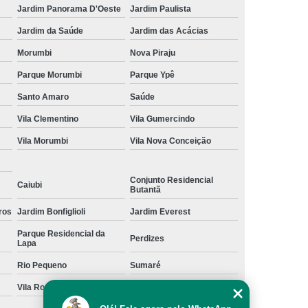
Jardim Panorama D'Oeste
Jardim Paulista
Jardim da Saúde
Jardim das Acácias
Morumbi
Nova Piraju
Parque Morumbi
Parque Ypê
Santo Amaro
Saúde
Vila Clementino
Vila Gumercindo
Vila Morumbi
Vila Nova Conceição
Conjunto Residencial
Caiubi
Butantã
ros
Jardim Bonfiglioli
Jardim Everest
Parque Residencial da
Perdizes
Lapa
Rio Pequeno
Sumaré
Vila Romana
Vila Suzana