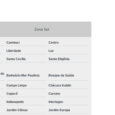
Zona Sul
Cambuci
Centro
Liberdade
Luz
Santa Cecília
Santa Efigênia
 do
Balneário Mar Paulista
Bosque da Saúde
Campo Limpo
Chácara Kablin
Cupecê
Cursino
Indianapolis
Interlagos
Jardim Clímax
Jardim Europa