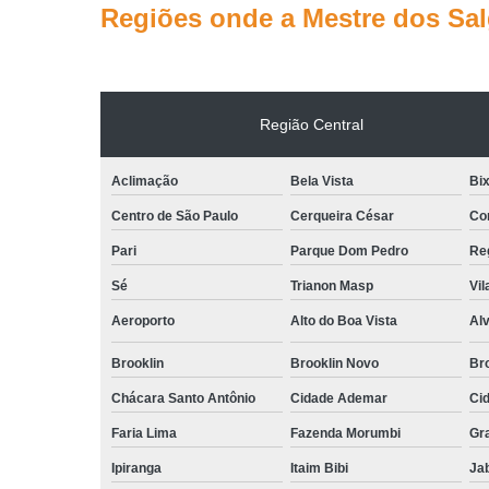
Regiões onde a Mestre dos Sa
Região Central
Aclimação
Bela Vista
Bix
Centro de São Paulo
Cerqueira César
Co
Pari
Parque Dom Pedro
Reg
Sé
Trianon Masp
Vil
Aeroporto
Alto do Boa Vista
Al
Brooklin
Brooklin Novo
Bro
Chácara Santo Antônio
Cidade Ademar
Ci
Faria Lima
Fazenda Morumbi
Gr
Ipiranga
Itaim Bibi
Ja