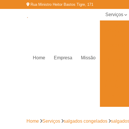
Rua Ministro Heitor Bastos Tigre, 171
Serviços
Coffee
break para
empresas
Doces de
festa
Home
Empresa
Missão
Kit festa
infantil
Kit
promocional
de salgados
Lanche de
metro
Salgados
congelados
Home
Serviços
salgados congelados
salgado
Salgados