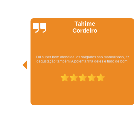
Kathy
Pedi pelo Ifood. Veio o Kit com bolo, beijinhos, brigadeiros,
so, fiz
vários tipos de salgados por um ótimo preço. Além da rapidez.
e bom!
Em menos de meia hora eu tinha resolvido todo o problema de
conseguir uma festa. Tudo delicioso.