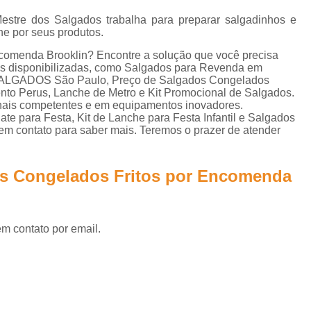
Lanche de Metro Vegetariano
Lanche Metr
estre dos Salgados trabalha para preparar salgadinhos e
Salgados Congelados Assados por Enc
he por seus produtos.
Salgados Congelados Festa
ncomenda Brooklin? Encontre a solução que você precisa
es disponibilizadas, como Salgados para Revenda em
Salgados Congelados Fritos por Encom
- SALGADOS São Paulo, Preço de Salgados Congelados
to Perus, Lanche de Metro e Kit Promocional de Salgados.
Salgados Congelados para Festa
S
ionais competentes e em equipamentos inovadores.
 para Festa, Kit de Lanche para Festa Infantil e Salgados
Salgados Congelados para Festas por Enco
 em contato para saber mais. Teremos o prazer de atender
Salgados Aniversário
Salgados Anive
Salgados de Aniversário Infantil
os Congelados Fritos por Encomenda
Salgados para Aniversário Infantil
Salgados para Festa de Aniversário
em contato por email.
Salgados para Festas de Aniversário Infan
Salgados Assados para Festa
Salgados Diferentes para Festa
Sal