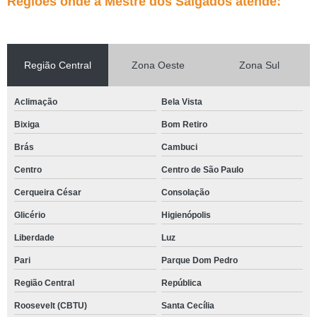
Regiões onde a Mestre dos Salgados atende:
Região Central
Zona Oeste
Zona Sul
Aclimação
Bela Vista
Bixiga
Bom Retiro
Brás
Cambuci
Centro
Centro de São Paulo
Cerqueira César
Consolação
Glicério
Higienópolis
Liberdade
Luz
Pari
Parque Dom Pedro
Região Central
República
Roosevelt (CBTU)
Santa Cecília