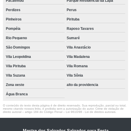
Pacaembu
Parque Residencial da Lapa
Perdizes
Perus
Pinheiros
Pirituba
Pompéia
Raposo Tavares
Rio Pequeno
Sumaré
São Domingos
Vila Anastácio
Vila Leopoldina
Vila Madalena
Vila Pirituba
Vila Romana
Vila Suzana
Vila Sônia
Zona oeste
alto da providencia
Água Branca
O conteúdo do texto desta página é de direito reservado. Sua reprodução, parcial ou total,
mesmo citando nossos links, é proibida sem a autorização do autor. Crime de violação de
direito autoral – artigo 184 do Código Penal –
Lei 9610/98 - Lei de direitos autorais
.
Mestre dos Salgados Salgados para Festa