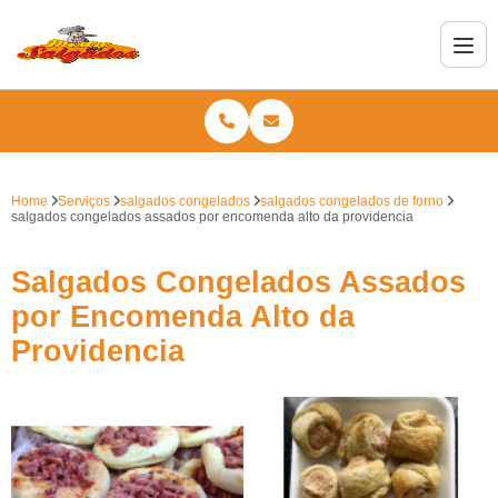
Home
Serviços
salgados congelados
salgados congelados de forno
salgados congelados assados por encomenda alto da providencia
Salgados Congelados Assados
por Encomenda Alto da
Providencia