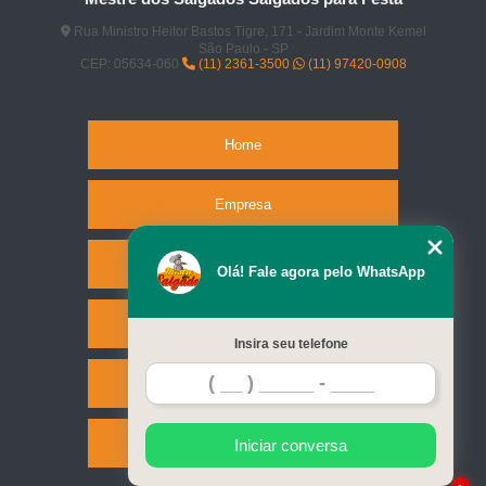
Rua Ministro Heitor Bastos Tigre, 171 - Jardim Monte Kemel
São Paulo - SP
CEP: 05634-060
(11) 2361-3500
(11) 97420-0908
Home
Empresa
Missão
Olá! Fale agora pelo WhatsApp
Serviços
Insira seu telefone
Contato
Mapa do site
Iniciar conversa