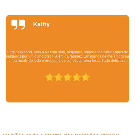
Daniela
Quintela
Os salgadinhos são maravilhosos. Dizem pra esquentar no forno mas eu
esquento no microondas pra ser rápido e mesmo assim ficam deliciosos.
Todo mundo q comeu gostou.