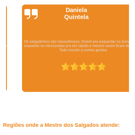
Daniela
Quintela
Os salgadinhos são maravilhosos. Dizem pra esquentar no forno mas eu
esquento no microondas pra ser rápido e mesmo assim ficam deliciosos.
Todo mundo q comeu gostou.
Regiões onde a Mestre dos Salgados atende: