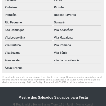
Pinheiros
Pirituba
Pompéia
Raposo Tavares
Rio Pequeno
Sumaré
São Domingos
Vila Anastácio
Vila Leopoldina
Vila Madalena
Vila Pirituba
Vila Romana
Vila Suzana
Vila Sônia
Zona oeste
alto da providencia
Água Branca
O conteúdo do texto desta página é de direito reservado. Sua reprodução, parcial ou total,
mesmo citando nossos links, é proibida sem a autorização do autor. Crime de violação de
direito autoral – artigo 184 do Código Penal –
Lei 9610/98 - Lei de direitos autorais
.
Mestre dos Salgados Salgados para Festa
Rua Ministro Heitor Bastos Tigre, 171 - Jardim Monte Kemel