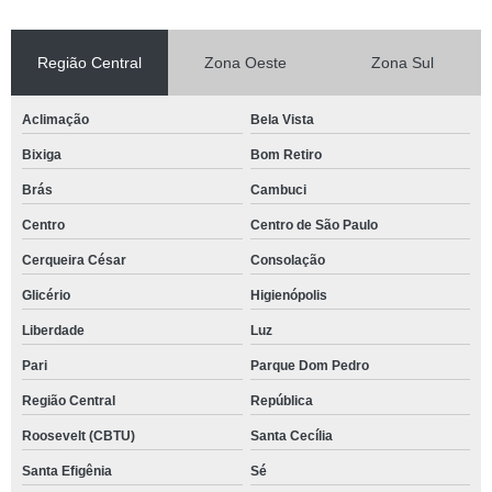
Região Central
Zona Oeste
Zona Sul
Aclimação
Bela Vista
Bixiga
Bom Retiro
Brás
Cambuci
Centro
Centro de São Paulo
Cerqueira César
Consolação
Glicério
Higienópolis
Liberdade
Luz
Pari
Parque Dom Pedro
Região Central
República
Roosevelt (CBTU)
Santa Cecília
Santa Efigênia
Sé