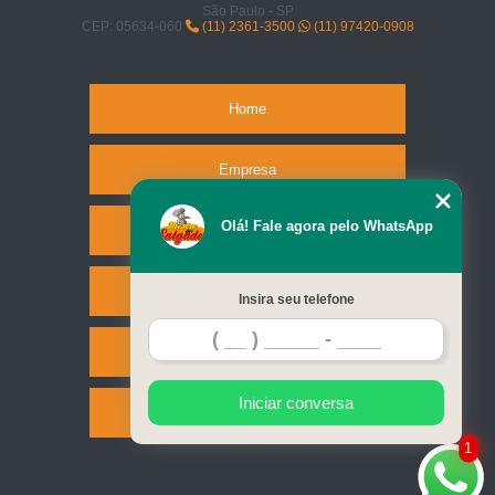
São Paulo - SP
CEP: 05634-060
(11) 2361-3500
(11) 97420-0908
Home
Empresa
Olá! Fale agora pelo WhatsApp
Missão
Serviços
Insira seu telefone
Contato
Iniciar conversa
Mapa do site
1