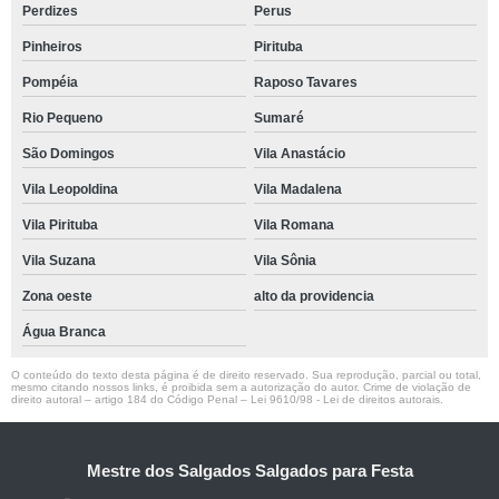
Perdizes
Perus
Pinheiros
Pirituba
Pompéia
Raposo Tavares
Rio Pequeno
Sumaré
São Domingos
Vila Anastácio
Vila Leopoldina
Vila Madalena
Vila Pirituba
Vila Romana
Vila Suzana
Vila Sônia
Zona oeste
alto da providencia
Água Branca
O conteúdo do texto desta página é de direito reservado. Sua reprodução, parcial ou total,
mesmo citando nossos links, é proibida sem a autorização do autor. Crime de violação de
direito autoral – artigo 184 do Código Penal –
Lei 9610/98 - Lei de direitos autorais
.
Mestre dos Salgados Salgados para Festa