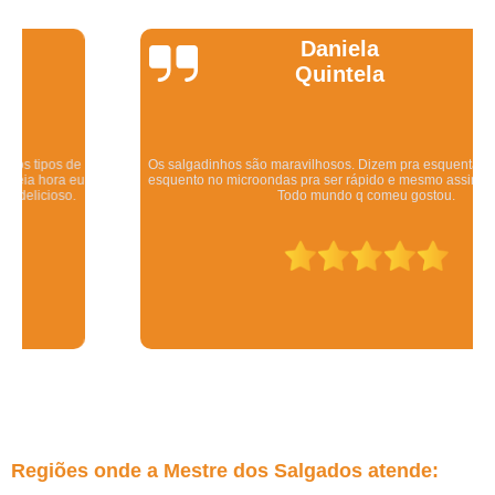
Daniela
Quintela
Os salgadinhos são maravilhosos. Dizem pra esquentar no forno mas eu
esquento no microondas pra ser rápido e mesmo assim ficam deliciosos.
Todo mundo q comeu gostou.
Regiões onde a Mestre dos Salgados atende: