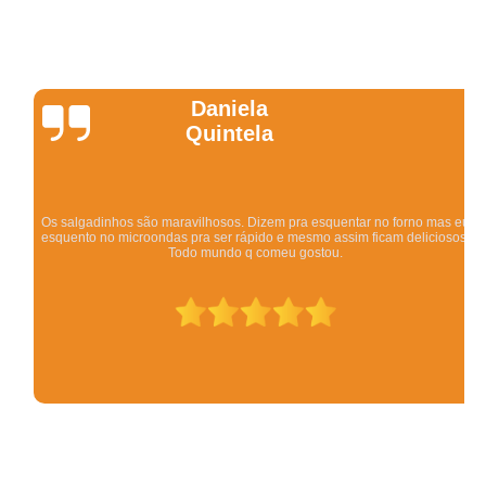
Daniela
Quintela
Os salgadinhos são maravilhosos. Dizem pra esquentar no forno mas eu
esquento no microondas pra ser rápido e mesmo assim ficam deliciosos.
Todo mundo q comeu gostou.