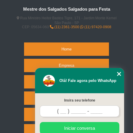
Mestre dos Salgados Salgados para Festa
Rua Ministro Heitor Bastos Tigre, 171 - Jardim Monte Kemel
São Paulo - SP
CEP: 05634-060
(11) 2361-3500
(11) 97420-0908
Home
Empresa
Olá! Fale agora pelo WhatsApp
Missão
Serviços
Insira seu telefone
Contato
Iniciar conversa
Mapa do site