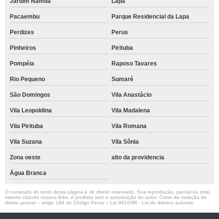
Jardim Namba
Lapa
Pacaembu
Parque Residencial da Lapa
Perdizes
Perus
Pinheiros
Pirituba
Pompéia
Raposo Tavares
Rio Pequeno
Sumaré
São Domingos
Vila Anastácio
Vila Leopoldina
Vila Madalena
Vila Pirituba
Vila Romana
Vila Suzana
Vila Sônia
Zona oeste
alto da providencia
Água Branca
O conteúdo do texto desta página é de direito reservado. Sua reprodução, parcial ou total,
mesmo citando nossos links, é proibida sem a autorização do autor. Crime de violação de
direito autoral – artigo 184 do Código Penal –
Lei 9610/98 - Lei de direitos autorais
.