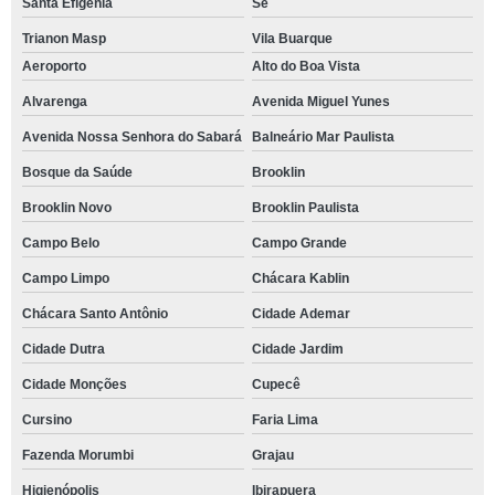
Santa Efigênia
Sé
Trianon Masp
Vila Buarque
Aeroporto
Alto do Boa Vista
Alvarenga
Avenida Miguel Yunes
Avenida Nossa Senhora do Sabará
Balneário Mar Paulista
Bosque da Saúde
Brooklin
Brooklin Novo
Brooklin Paulista
Campo Belo
Campo Grande
Campo Limpo
Chácara Kablin
Chácara Santo Antônio
Cidade Ademar
Cidade Dutra
Cidade Jardim
Cidade Monções
Cupecê
Cursino
Faria Lima
Fazenda Morumbi
Grajau
Higienópolis
Ibirapuera