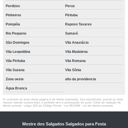
Perdizes
Perus
Pinheiros
Pirituba
Pompéia
Raposo Tavares
Rio Pequeno
Sumaré
São Domingos
Vila Anastácio
Vila Leopoldina
Vila Madalena
Vila Pirituba
Vila Romana
Vila Suzana
Vila Sônia
Zona oeste
alto da providencia
Água Branca
O conteúdo do texto desta página é de direito reservado. Sua reprodução, parcial ou total,
mesmo citando nossos links, é proibida sem a autorização do autor. Crime de violação de
direito autoral – artigo 184 do Código Penal –
Lei 9610/98 - Lei de direitos autorais
.
Mestre dos Salgados Salgados para Festa