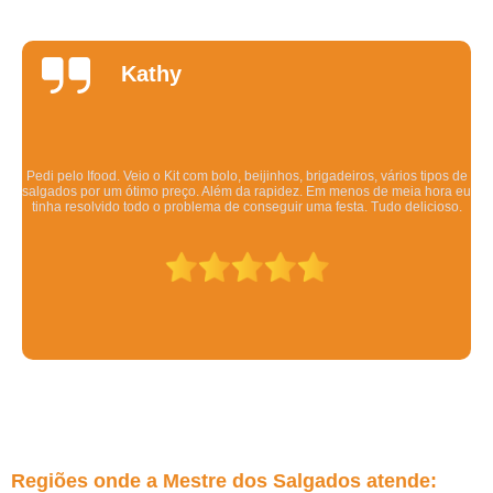
Daniela
Quintela
Os salgadinhos são maravilhosos. Dizem pra esquentar no forno mas eu
esquento no microondas pra ser rápido e mesmo assim ficam deliciosos.
Todo mundo q comeu gostou.
Regiões onde a Mestre dos Salgados atende: