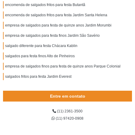
encomenda de salgados fritos para festa Butantã
encomenda de salgados fritos para festa Jardim Santa Helena
empresa de salgados para festa de quinze anos Jardim Morumbi
empresa de salgados para festa finos Jardim São Savério
salgado diferente para festa Chácara Kablin
salgados para festa finos Alto de Pinheiros
empresa de salgados finos para festa de quinze anos Parque Colonial
salgados fritos para festa Jardim Everest
Entre em contato
(11) 2361-3500
(11) 97420-0908