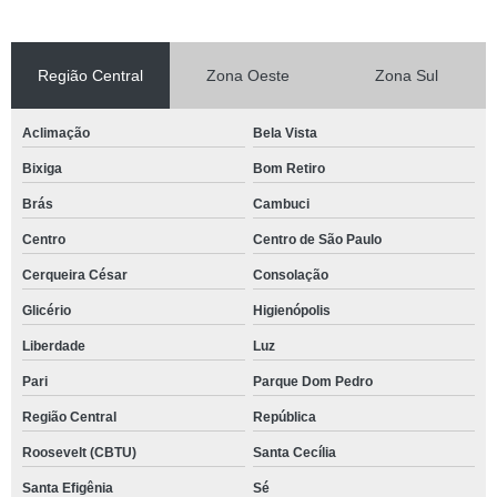
Região Central
Zona Oeste
Zona Sul
Aclimação
Bela Vista
Bixiga
Bom Retiro
Brás
Cambuci
Centro
Centro de São Paulo
Cerqueira César
Consolação
Glicério
Higienópolis
Liberdade
Luz
Pari
Parque Dom Pedro
Região Central
República
Roosevelt (CBTU)
Santa Cecília
Santa Efigênia
Sé