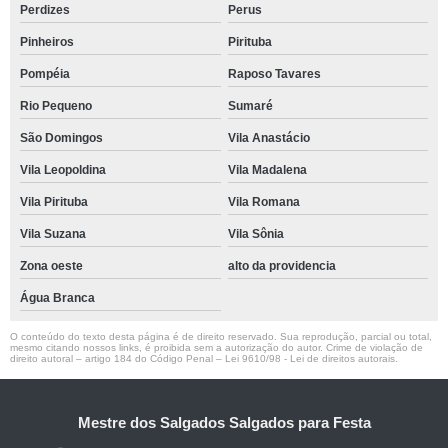
Perdizes
Perus
Pinheiros
Pirituba
Pompéia
Raposo Tavares
Rio Pequeno
Sumaré
São Domingos
Vila Anastácio
Vila Leopoldina
Vila Madalena
Vila Pirituba
Vila Romana
Vila Suzana
Vila Sônia
Zona oeste
alto da providencia
Água Branca
O conteúdo do texto desta página é de direito reservado. Sua reprodução, parcial ou total,
mesmo citando nossos links, é proibida sem a autorização do autor. Crime de violação de
direito autoral – artigo 184 do Código Penal –
Lei 9610/98 - Lei de direitos autorais
.
Mestre dos Salgados Salgados para Festa