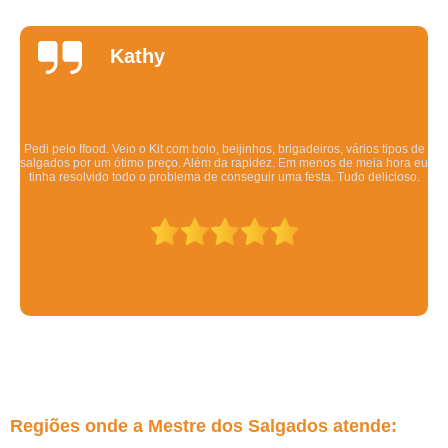
Daniela
Quintela
Os salgadinhos são maravilhosos. Dizem pra esquentar no forno mas eu
esquento no microondas pra ser rápido e mesmo assim ficam deliciosos.
Todo mundo q comeu gostou.
Regiões onde a Mestre dos Salgados atende: