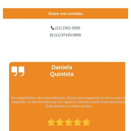
Entre em contato
(11) 2361-3500
(11) 97420-0908
Daniela
Quintela
Os salgadinhos são maravilhosos. Dizem pra esquentar no forno mas eu
esquento no microondas pra ser rápido e mesmo assim ficam deliciosos.
Todo mundo q comeu gostou.