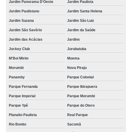
Jardim Panorama D'Oeste
Jardim Paulista
coffees break em empresas Brás
Jardim Paulistano
Jardim Santa Helena
empresa de coffee break empresas por encomenda Chácara Santo Antônio
Jardim Suzana
Jardim São Luiz
encomenda de coffee break em empresas Campo Belo
Jardim São Savério
Jardim da Saúde
coffee break em empresas valor Alvarenga
Jardim das Acácias
Jardins
Jockey Club
Jurubatuba
coffee break para festas de empresas Parque Ibirapuera
M'Boi Mirim
Moema
coffees break para eventos corporativos de empresas alto da providencia
Morumbi
Nova Piraju
empresa de coffee break para eventos corporativos empresariais Vila
Andrade
Panamby
Parque Colonial
coffee break para eventos corporativos de empresas Avenida Miguel Yunes
Parque Fernanda
Parque Ibirapuera
encomenda de coffee break em empresas Pacaembu
Parque Imperial
Parque Morumbi
encomenda de coffee break para eventos corporativos de empresas Itaim
Parque Ypê
Parque do Otero
Bibi
Planalto Paulista
Real Parque
encomenda de coffee break para empresa Jardim das Acácias
Rio Bonito
Sacomã
coffees break para eventos corporativos empresariais Freguesia do Ó