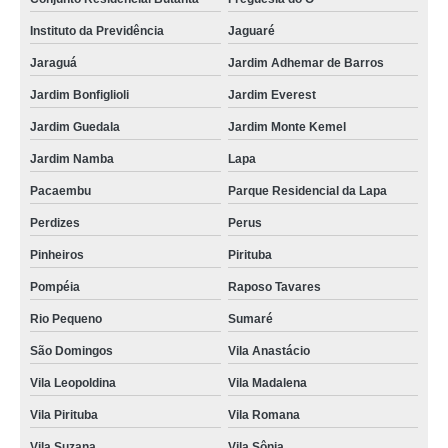
encomenda de coffee break empresas por encomenda Vila Clementina
Instituto da Previdência
Jaguaré
encomenda de coffee break personalizado para empresa Indianapolis
Jaraguá
Jardim Adhemar de Barros
empresa de coffee break para festas de empresas Vila Olímpia
Jardim Bonfiglioli
Jardim Everest
encomenda de coffee break em eventos de empresas Balneário Mar
Jardim Guedala
Jardim Monte Kemel
Paulista
Jardim Namba
Lapa
empresa de coffee break de empresa Cidade Monções
Pacaembu
Parque Residencial da Lapa
coffee break em eventos de empresas Santa Cecília
Perdizes
Perus
coffees break em empresas Jardim Paulista
Pinheiros
Pirituba
empresa de coffee break para eventos corporativos de empresas Jardim
São Savério
Pompéia
Raposo Tavares
coffees break personalizado para empresa Jurubatuba
Rio Pequeno
Sumaré
coffee break para eventos corporativos empresariais Ipiranga
São Domingos
Vila Anastácio
empresa de coffee break para evento de empresas Higienópolis
Vila Leopoldina
Vila Madalena
Vila Pirituba
Vila Romana
empresa de coffee break para festas de empresas Santa Efigênia
Vila Suzana
Vila Sônia