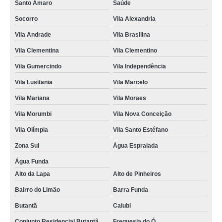
Santo Amaro
Saúde
coffee break personalizado para empresa Zona oeste
Socorro
Vila Alexandria
empresa de coffee break em empresas Santo Amaro
Vila Andrade
Vila Brasilina
encomenda de coffee break empresas por encomenda Jardins
Vila Clementina
Vila Clementino
coffee break para empresa Jaguaré
Vila Gumercindo
Vila Independência
coffees break de eventos corporativos para empresas Panamby
Vila Lusitania
Vila Marcelo
empresa de coffee break para eventos corporativos de empresas Morumbi
Vila Mariana
Vila Moraes
coffees break em eventos de empresas M'Boi Mirim
Vila Morumbi
Vila Nova Conceição
encomenda de coffee break para empresa Sé
Vila Olímpia
Vila Santo Estéfano
coffees break de empresa Raposo Tavares
Zona Sul
Água Espraiada
empresa de coffee break para empresa Vila Morumbi
Água Funda
Alto da Lapa
Alto de Pinheiros
empresa de coffee break personalizado para empresa Jaguaré
Bairro do Limão
Barra Funda
coffee break em eventos de empresas valor Pinheiros
Butantã
Caiubi
empresa de coffee break em eventos de empresas Panamby
Conjunto Residencial Butantã
Freguesia do Ó