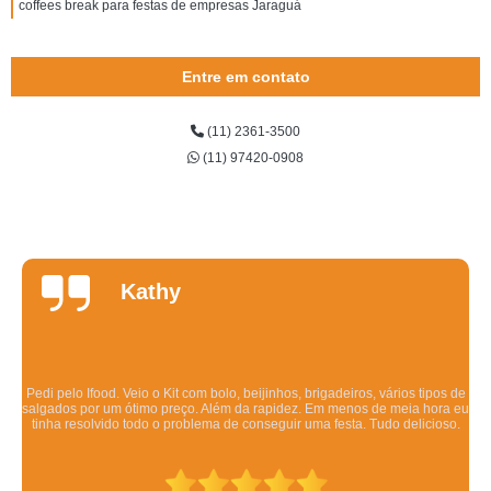
coffees break para festas de empresas Jaraguá
Entre em contato
(11) 2361-3500
(11) 97420-0908
Daniela
Quintela
Os salgadinhos são maravilhosos. Dizem pra esquentar no forno mas eu
esquento no microondas pra ser rápido e mesmo assim ficam deliciosos.
Todo mundo q comeu gostou.