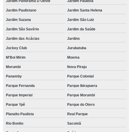
Jardim Panorama D'Oeste
Jardim Paulista
Jardim Paulistano
Jardim Santa Helena
Jardim Suzana
Jardim São Luiz
Jardim São Savério
Jardim da Saúde
Jardim das Acácias
Jardins
Jockey Club
Jurubatuba
M'Boi Mirim
Moema
Morumbi
Nova Piraju
Panamby
Parque Colonial
Parque Fernanda
Parque Ibirapuera
Parque Imperial
Parque Morumbi
Parque Ypê
Parque do Otero
Planalto Paulista
Real Parque
Rio Bonito
Sacomã