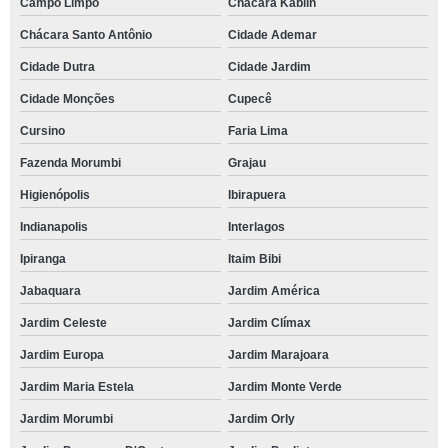
Campo Limpo
Chácara Kablin
Chácara Santo Antônio
Cidade Ademar
Cidade Dutra
Cidade Jardim
Cidade Monções
Cupecê
Cursino
Faria Lima
Fazenda Morumbi
Grajau
Higienópolis
Ibirapuera
Indianapolis
Interlagos
Ipiranga
Itaim Bibi
Jabaquara
Jardim América
Jardim Celeste
Jardim Clímax
Jardim Europa
Jardim Marajoara
Jardim Maria Estela
Jardim Monte Verde
Jardim Morumbi
Jardim Orly