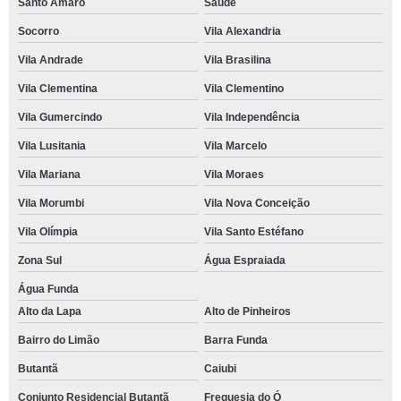
Santo Amaro
Saúde
Socorro
Vila Alexandria
Vila Andrade
Vila Brasilina
Vila Clementina
Vila Clementino
Vila Gumercindo
Vila Independência
Vila Lusitania
Vila Marcelo
Vila Mariana
Vila Moraes
Vila Morumbi
Vila Nova Conceição
Vila Olímpia
Vila Santo Estéfano
Zona Sul
Água Espraiada
Água Funda
Alto da Lapa
Alto de Pinheiros
Bairro do Limão
Barra Funda
Butantã
Caiubi
Conjunto Residencial Butantã
Freguesia do Ó