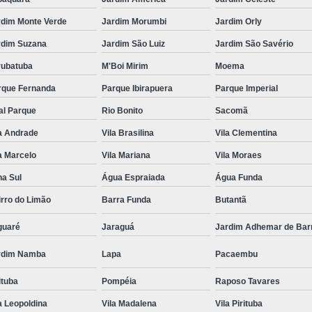
rdim Monte Verde
Jardim Morumbi
Jardim Orly
rdim Suzana
Jardim São Luiz
Jardim São Savério
rubatuba
M'Boi Mirim
Moema
rque Fernanda
Parque Ibirapuera
Parque Imperial
al Parque
Rio Bonito
Sacomã
a Andrade
Vila Brasilina
Vila Clementina
a Marcelo
Vila Mariana
Vila Moraes
na Sul
Água Espraiada
Água Funda
rro do Limão
Barra Funda
Butantã
guaré
Jaraguá
Jardim Adhemar de Bar
rdim Namba
Lapa
Pacaembu
ituba
Pompéia
Raposo Tavares
a Leopoldina
Vila Madalena
Vila Pirituba