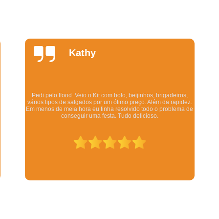
Salgados Fritos para Festa
Salgados para 
Salgados para Festa de Casamento
Salgados para Festa Finos
Daniela
Salgados Assados para Festa Infanti
Quintela
Salgados de Forno para Festa Infantil
Salgados Diferentes Festa Infantil
Os salgadinhos são maravilhosos. Dizem pra esquentar no
Salgados Finos para Festa Infantil
forno mas eu esquento no microondas pra ser rápido e mesmo
assim ficam deliciosos. Todo mundo q comeu gostou.
Salgados para Festa de Aniversário Infant
Salgados Simples para Festa Infantil
Revenda de Salgados para Lanchone
Salgados Congelados para Revend
Salgados de Forno Revenda
Salgados Grandes para Revenda
Salgados para Revenda em Lanchone