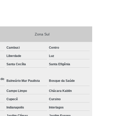
Zona Sul
Cambuci
Centro
Liberdade
Luz
Santa Cecília
Santa Efigênia
 do
Balneário Mar Paulista
Bosque da Saúde
Campo Limpo
Chácara Kablin
Cupecê
Cursino
Indianapolis
Interlagos
Jardim Clímax
Jardim Europa