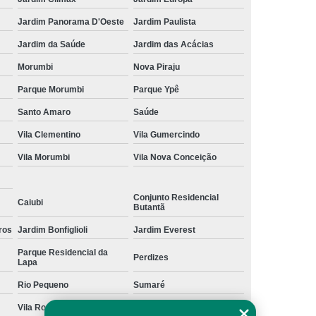
Jardim Panorama D'Oeste
Jardim Paulista
Jardim da Saúde
Jardim das Acácias
Morumbi
Nova Piraju
Parque Morumbi
Parque Ypê
Santo Amaro
Saúde
Vila Clementino
Vila Gumercindo
Vila Morumbi
Vila Nova Conceição
Conjunto Residencial
Caiubi
Butantã
ros
Jardim Bonfiglioli
Jardim Everest
Parque Residencial da
Perdizes
Lapa
Rio Pequeno
Sumaré
Vila Romana
Vila Suzana