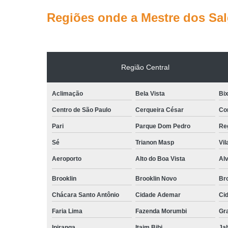
Regiões onde a Mestre dos Sa
Região Central
Aclimação
Bela Vista
Bix
Centro de São Paulo
Cerqueira César
Co
Pari
Parque Dom Pedro
Reg
Sé
Trianon Masp
Vil
Aeroporto
Alto do Boa Vista
Al
Brooklin
Brooklin Novo
Bro
Chácara Santo Antônio
Cidade Ademar
Ci
Faria Lima
Fazenda Morumbi
Gr
Ipiranga
Itaim Bibi
Ja