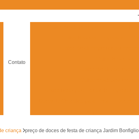
Coffee Break de Empresa
Coffee Bre
Coffee Break em Empresas
Cof
Coffee Break Empresas por Enco
Coffee Break para
Contato
Coffee Break para Evento
Coffee Break para Eventos
Coffee Break para Festas de Empresas
Doces de Chocolate para Festa
Doces de 
Doces de Festa Simples
Doces de Fe
Doces Finos para Festa de Casam
de criança
preço de doces de festa de criança Jardim Bonfigliol
Doces para Festa de Debutante
Doces para