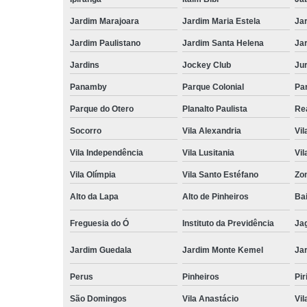
Jardim Marajoara
Jardim Maria Estela
Ja
Jardim Paulistano
Jardim Santa Helena
Ja
Jardins
Jockey Club
Ju
Panamby
Parque Colonial
Pa
Parque do Otero
Planalto Paulista
Re
Socorro
Vila Alexandria
Vil
Vila Independência
Vila Lusitania
Vil
Vila Olímpia
Vila Santo Estéfano
Zo
Alto da Lapa
Alto de Pinheiros
Bai
Freguesia do Ó
Instituto da Previdência
Ja
Jardim Guedala
Jardim Monte Kemel
Ja
Perus
Pinheiros
Pir
São Domingos
Vila Anastácio
Vil