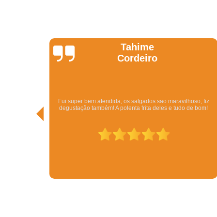
Kathy
Pedi pelo Ifood. Veio o Kit com bolo, beijinhos, brigadeiros,
so, fiz
vários tipos de salgados por um ótimo preço. Além da rapidez.
e bom!
Em menos de meia hora eu tinha resolvido todo o problema de
conseguir uma festa. Tudo delicioso.