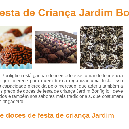
Kit de Doces para Festa Infantil
Kit de Fes
sta de Criança Jardim Bon
Kit Doces Festa Infantil
Kit Doces para Fes
Kit Lanche Festa Infantil
Kit Lanche para 
Kit Lanchinho para Festa Inf
Kit Promocional Aniversário Salgados
Kit Promocional de Salgados para Fe
Kit Promocional Festa Salgados Assa
Kit Promocional Salgados de Festa
m Bonfiglioli está ganhando mercado e se tornando tendência
io que oferece para quem busca organizar uma festa. Isso
Kit Promocional Salgados Festa Infantil
 a capacidade oferecida pelo mercado, que aderiu também à
 preço de doces de festa de criança Jardim Bonfiglioli deve
Kit Promocional Salgados para Festa I
ados e também nos sabores mais tradicionais, que costumam
 brigadeiro.
Lanche de Metro de Presunto Cozido
Lanche de Metro de Queijo
Lanche de M
e doces de festa de criança Jardim
Lanche de Metro Presunto e Qu