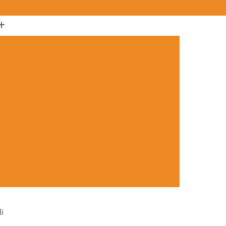
(11) 2361-3500
(11) 97420-0908
ak de Eventos Corporativos para Empresas
fee Break em Eventos de Empresas
menda
Coffee Break para Empresa
 Evento de Empresas
s Corporativos de Empresas
 Corporativos Empresariais
Coffee Break Personalizado para Empresa
Festa de Criança
Doces de Festa Gourmet
sta Tradicionais
Doces Finos de Festa
ento
Doces para Festa de Adulto
i
 Festa de Formatura
Doces Simples de Festa