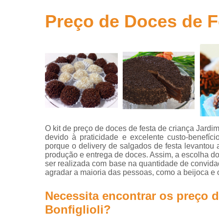
para
aniversário
Preço de Doces de Fe
Salgados
para festa
Salgados
para festa
infantil
Salgados
para
revenda
O kit de preço de doces de festa de criança Jardi
devido à praticidade e excelente custo-benefíc
porque o delivery de salgados de festa levantou
produção e entrega de doces. Assim, a escolha dos
ser realizada com base na quantidade de convid
agradar a maioria das pessoas, como a beijoca e o
Necessita encontrar os preço d
Bonfiglioli?