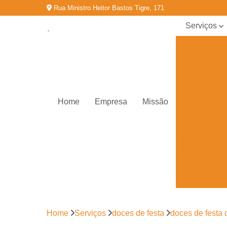
Rua Ministro Heitor Bastos Tigre, 171
Serviços
Coffee
break para
empresas
Doces de
festa
Home
Empresa
Missão
Kit festa
infantil
Kit
promocional
de salgados
Lanche de
metro
Salgados
congelados
Home
Serviços
doces de festa
doces de festa 
Salgados