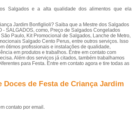
Lanche de Metro Vegetariano
Lanche Metr
os Salgados e a alta qualidade dos alimentos que ela
Salgados Congelados Assados por Enc
Salgados Congelados Festa
riança Jardim Bonfiglioli? Saiba que a Mestre dos Salgados
O - SALGADOS, como, Preço de Salgados Congelados
Salgados Congelados Fritos por Encom
 Paulo, Kit Promocional de Salgados, Lanche de Metro,
cionais Salgado Cento Perus, entre outros serviços. Isso
Salgados Congelados para Festa
S
 ótimos profissionais e instalações de qualidade,
lência em produtos e trabalhos. Entre em contato com
Salgados Congelados para Festas por Enco
recisa. Além dos serviços já citados, também trabalhamos
rentes para Festa. Entre em contato agora e tire todas as
Salgados Aniversário
Salgados Anive
Salgados de Aniversário Infantil
e Doces de Festa de Criança Jardim
Salgados para Aniversário Infantil
Salgados para Festa de Aniversário
em contato por email.
Salgados para Festas de Aniversário Infan
Salgados Assados para Festa
Salgados Diferentes para Festa
Sal