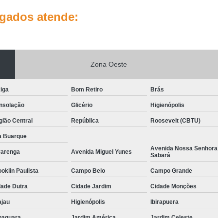
lgados atende:
Zona Oeste
iga
Bom Retiro
Brás
nsolação
Glicério
Higienópolis
ião Central
República
Roosevelt (CBTU)
a Buarque
Avenida Nossa Senhora
varenga
Avenida Miguel Yunes
Sabará
oklin Paulista
Campo Belo
Campo Grande
dade Dutra
Cidade Jardim
Cidade Monções
ajau
Higienópolis
Ibirapuera
baquara
Jardim América
Jardim Celeste