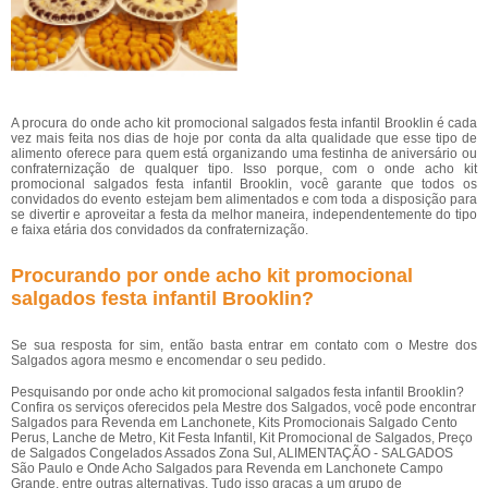
A procura do onde acho kit promocional salgados festa infantil Brooklin é cada
vez mais feita nos dias de hoje por conta da alta qualidade que esse tipo de
alimento oferece para quem está organizando uma festinha de aniversário ou
confraternização de qualquer tipo. Isso porque, com o onde acho kit
promocional salgados festa infantil Brooklin, você garante que todos os
convidados do evento estejam bem alimentados e com toda a disposição para
se divertir e aproveitar a festa da melhor maneira, independentemente do tipo
e faixa etária dos convidados da confraternização.
Procurando por onde acho kit promocional
salgados festa infantil Brooklin?
Se sua resposta for sim, então basta entrar em contato com o Mestre dos
Salgados agora mesmo e encomendar o seu pedido.
Pesquisando por onde acho kit promocional salgados festa infantil Brooklin?
Confira os serviços oferecidos pela Mestre dos Salgados, você pode encontrar
Salgados para Revenda em Lanchonete, Kits Promocionais Salgado Cento
Perus, Lanche de Metro, Kit Festa Infantil, Kit Promocional de Salgados, Preço
de Salgados Congelados Assados Zona Sul, ALIMENTAÇÃO - SALGADOS
São Paulo e Onde Acho Salgados para Revenda em Lanchonete Campo
Grande, entre outras alternativas. Tudo isso graças a um grupo de