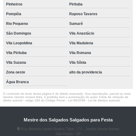
Pinheiros
Pirituba
Pompéia
Raposo Tavares
Rio Pequeno
Sumaré
São Domingos
Vila Anastácio
Vila Leopoldina
Vila Madalena
Vila Pirituba
Vila Romana
Vila Suzana
Vila Sônia
Zona oeste
alto da providencia
Água Branca
O conteúdo do texto desta página é de direito reservado. Sua reprodução, parcial ou total,
mesmo citando nossos links, é proibida sem a autorização do autor. Crime de violação de
direito autoral – artigo 184 do Código Penal –
Lei 9610/98 - Lei de direitos autorais
.
Mestre dos Salgados Salgados para Festa
Rua Ministro Heitor Bastos Tigre, 171 - Jardim Monte Kemel
São Paulo - SP