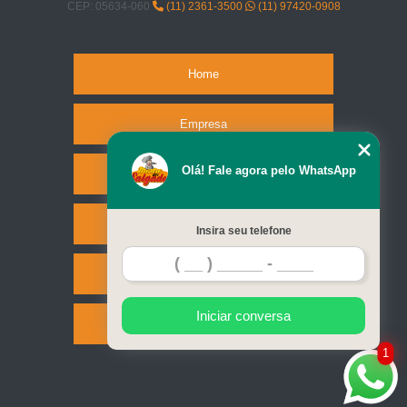
CEP: 05634-060
(11) 2361-3500
(11) 97420-0908
Home
Empresa
Olá! Fale agora pelo WhatsApp
Missão
Serviços
Insira seu telefone
Contato
Iniciar conversa
Mapa do site
1