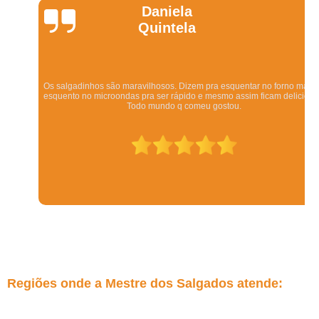
Daniela
Quintela
Os salgadinhos são maravilhosos. Dizem pra esquentar no forno mas eu
esquento no microondas pra ser rápido e mesmo assim ficam deliciosos.
Todo mundo q comeu gostou.
Regiões onde a Mestre dos Salgados atende: