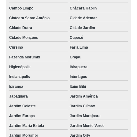
kit promocional salgados para festa Jardim Paulistano
Campo Limpo
Chácara Kablin
onde acho kit promocional salgados para festa Jardim Paulistano
Chácara Santo Antônio
Cidade Ademar
kit promocional salgados para festa infantil Parque Dom Pedro
Cidade Dutra
Cidade Jardim
kits promocionais festa salgado assado Jardim Europa
Cidade Monções
Cupecê
kits promocionais de salgado para festa Cerqueira César
Cursino
Faria Lima
onde encontrar kit promocional de salgado para festa Planalto Paulista
Fazenda Morumbi
Grajau
kit promocional salgados cento Lapa
Higienópolis
Ibirapuera
Indianapolis
Interlagos
kit promocional salgados festa Vila Clementino
Ipiranga
Itaim Bibi
kits promocionais salgado festa infantil Instituto da Previdência
Jabaquara
Jardim América
onde acho kit promocional salgados para festa infantil Luz
Jardim Celeste
Jardim Clímax
kit promocional de salgado para festa orçar Jardim Guedala
Jardim Europa
Jardim Marajoara
kit promocional de salgado para festa Brás
Jardim Maria Estela
Jardim Monte Verde
kit promocional festa salgados assados orçar Fazenda Morumbi
Jardim Morumbi
Jardim Orly