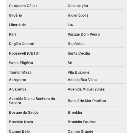
Cerqueira César
Consolação
onde encontrar kit promocional festa salgados Zona Sul
Glicério
Higienópolis
onde encontrar kit promocional aniversário salgados Vila Morumbi
Liberdade
Luz
onde acho kit promocional salgados festa Jardim América
Pari
Parque Dom Pedro
kit promocional salgados de festa orçar Jardim Adhemar de Barros
Região Central
República
onde encontrar kit promocional salgados festa Sacomã
Roosevelt (CBTU)
Santa Cecília
kits promocionais salgado festa Conjunto Residencial Butantã
Santa Efigênia
Sé
onde acho kit promocional salgados para festa infantil Jaraguá
Trianon Masp
Vila Buarque
onde acho kit promocional salgados festa Jurubatuba
Aeroporto
Alto do Boa Vista
kit promocional festa salgados assados orçar Sumaré
Alvarenga
Avenida Miguel Yunes
kits promocionais de salgados para festa Campo Belo
Avenida Nossa Senhora do
Balneário Mar Paulista
Sabará
onde encontrar kit promocional salgados cento Brooklin Paulista
Bosque da Saúde
Brooklin
onde encontrar kit promocional festa salgados Bela Vista
Brooklin Novo
Brooklin Paulista
onde encontrar kit promocional aniversário salgados Jardim Paulistano
Campo Belo
Campo Grande