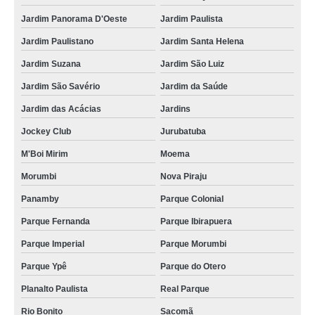
kit promocional salgados para festa Parque Fernanda
Jardim Panorama D'Oeste
Jardim Paulista
kit promocional de salgados para festa orçar Grajau
Jardim Paulistano
Jardim Santa Helena
kits promocionais salgado cento Cambuci
Jardim Suzana
Jardim São Luiz
kit promocional salgados festa infantil orçar Lapa
Jardim São Savério
Jardim da Saúde
onde acho kit promocional de salgados para festa Vila Romana
Jardim das Acácias
Jardins
kit promocional salgados de festa Zona oeste
Jockey Club
Jurubatuba
kits promocionais salgado festa infantil Freguesia do Ó
M'Boi Mirim
Moema
onde acho kit promocional festa salgados assados Cambuci
Morumbi
Nova Piraju
kit promocional festa salgados orçar Brás
Panamby
Parque Colonial
onde encontrar kit promocional de salgado para festa Saúde
Parque Fernanda
Parque Ibirapuera
Parque Imperial
Parque Morumbi
kits promocionais aniversário salgado Saúde
Parque Ypê
Parque do Otero
onde encontrar kit promocional salgados para festa Caiubi
Planalto Paulista
Real Parque
kits promocionais salgado para festa infantil Ipiranga
Rio Bonito
Sacomã