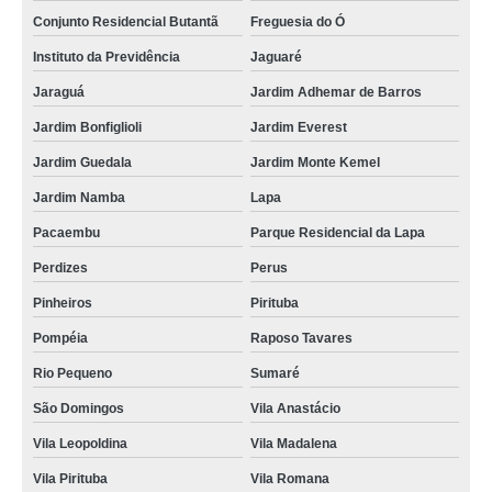
Conjunto Residencial Butantã
Freguesia do Ó
kit promocional de salgados para festa orçar Bairro do Limão
Instituto da Previdência
Jaguaré
onde acho kit promocional salgados festa infantil Vila Clementina
Jaraguá
Jardim Adhemar de Barros
kit promocional salgados para festa orçar Planalto Paulista
Jardim Bonfiglioli
Jardim Everest
onde acho kit promocional salgados cento Santa Cecília
Jardim Guedala
Jardim Monte Kemel
onde acho kit promocional de salgados para festa M'Boi Mirim
Jardim Namba
Lapa
kits promocionais de salgados para festa Cupecê
Pacaembu
Parque Residencial da Lapa
kit promocional festa salgados assados Sumaré
Perdizes
Perus
kit promocional aniversário salgados orçar República
Pinheiros
Pirituba
onde encontrar kit promocional festa salgados assados Pinheiros
Pompéia
Raposo Tavares
onde encontrar kit promocional de salgados para festa Vila Brasilina
Rio Pequeno
Sumaré
kit promocional salgados de festa Higienópolis
São Domingos
Vila Anastácio
Vila Leopoldina
Vila Madalena
kits promocionais festa salgado assado Campo Belo
Vila Pirituba
Vila Romana
onde acho kit promocional salgados de festa Sé