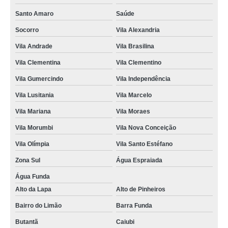
kit promocional salgados para festa infantil orçar Jardim Clímax
Santo Amaro
Saúde
kit promocional aniversário salgados Jardim Guedala
Socorro
Vila Alexandria
onde encontrar kit promocional salgados de festa Interlagos
Vila Andrade
Vila Brasilina
kits promocionais salgado cento Parque do Otero
Vila Clementina
Vila Clementino
kits promocionais de salgado para festa Avenida Miguel Yunes
Vila Gumercindo
Vila Independência
kit promocional aniversário salgados Avenida Miguel Yunes
Vila Lusitania
Vila Marcelo
kits promocionais salgado de festa Lapa
Vila Mariana
Vila Moraes
kits promocionais salgado de festa Parque do Otero
Vila Morumbi
Vila Nova Conceição
onde acho kit promocional salgados de festa Região Central
Vila Olímpia
Vila Santo Estéfano
onde acho kit promocional festa salgados assados Vila Brasilina
Zona Sul
Água Espraiada
kits promocionais salgado para festa Vila Gumercindo
Água Funda
Alto da Lapa
Alto de Pinheiros
kits promocionais festa salgado Jardim da Saúde
Bairro do Limão
Barra Funda
kits promocionais salgado festa Vila Anastácio
Butantã
Caiubi
onde encontrar kit promocional salgados cento Jurubatuba