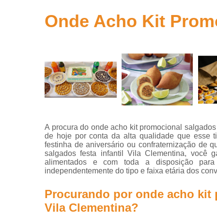
para
aniversário
Onde Acho Kit Promoc
Salgados
para festa
Salgados
para festa
infantil
Salgados
para
revenda
A procura do onde acho kit promocional salgados f
de hoje por conta da alta qualidade que esse 
festinha de aniversário ou confraternização de q
salgados festa infantil Vila Clementina, você
alimentados e com toda a disposição para 
independentemente do tipo e faixa etária dos con
Procurando por onde acho kit p
Vila Clementina?