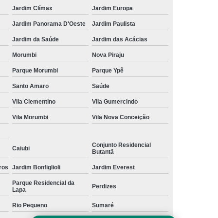
Jardim Clímax
Jardim Europa
Jardim Panorama D'Oeste
Jardim Paulista
Jardim da Saúde
Jardim das Acácias
Morumbi
Nova Piraju
Parque Morumbi
Parque Ypê
Santo Amaro
Saúde
Vila Clementino
Vila Gumercindo
Vila Morumbi
Vila Nova Conceição
Conjunto Residencial
Caiubi
Butantã
ros
Jardim Bonfiglioli
Jardim Everest
Parque Residencial da
Perdizes
Lapa
Rio Pequeno
Sumaré