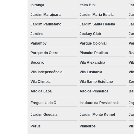
Ipiranga
Itaim Bibi
Ja
Jardim Marajoara
Jardim Maria Estela
Ja
Jardim Paulistano
Jardim Santa Helena
Ja
Jardins
Jockey Club
Ju
Panamby
Parque Colonial
Pa
Parque do Otero
Planalto Paulista
Re
Socorro
Vila Alexandria
Vil
Vila Independência
Vila Lusitania
Vil
Vila Olímpia
Vila Santo Estéfano
Zo
Alto da Lapa
Alto de Pinheiros
Bai
Freguesia do Ó
Instituto da Previdência
Ja
Jardim Guedala
Jardim Monte Kemel
Ja
Perus
Pinheiros
Pir