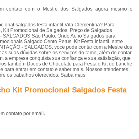
Lanche de Metro Vegetariano
Lanche Metr
r em contato com o Mestre dos Salgados agora mesmo e
Salgados Congelados Assados por Enc
Salgados Congelados Festa
ional salgados festa infantil Vila Clementina? Para
 Kit Promocional de Salgados, Preço de Salgados
Salgados Congelados Fritos por Encom
- SALGADOS São Paulo, Onde Acho Salgados para
ionais Salgado Cento Perus, Kit Festa Infantil, entre
Salgados Congelados para Festa
S
MENTAÇÃO - SALGADOS, você pode contar com a Mestre dos
 as suas dúvidas sobre os serviços do ramo, além de contar
Salgados Congelados para Festas por Enco
m, a empresa conquista sua confiança e sua satisfação, que
amos também Doces de Chocolate para Festa e Kit de Lanche
Salgados Aniversário
Salgados Anive
ance para entrar em contato e saber mais. Nossos atendentes
re os trabalhos oferecidos. Saiba mais!
Salgados de Aniversário Infantil
Salgados para Aniversário Infantil
cho Kit Promocional Salgados Festa
Salgados para Festa de Aniversário
Salgados para Festas de Aniversário Infan
em contato por email.
Salgados Assados para Festa
Salgados Diferentes para Festa
Sal