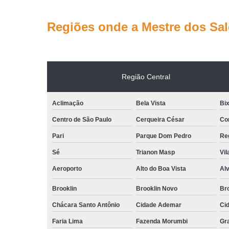
Regiões onde a Mestre dos Sa
Região Central
Aclimação
Bela Vista
Bix
Centro de São Paulo
Cerqueira César
Co
Pari
Parque Dom Pedro
Reg
Sé
Trianon Masp
Vil
Aeroporto
Alto do Boa Vista
Al
Brooklin
Brooklin Novo
Bro
Chácara Santo Antônio
Cidade Ademar
Ci
Faria Lima
Fazenda Morumbi
Gr