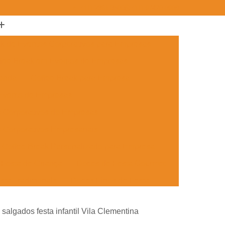
(11) 2361-3500
(11) 97420-0908
ak de Eventos Corporativos para Empresas
fee Break em Eventos de Empresas
menda
Coffee Break para Empresa
 Evento de Empresas
s Corporativos de Empresas
 Corporativos Empresariais
Coffee Break Personalizado para Empresa
Festa de Criança
Doces de Festa Gourmet
sta Tradicionais
Doces Finos de Festa
ento
Doces para Festa de Adulto
salgados festa infantil Vila Clementina
 Festa de Formatura
Doces Simples de Festa