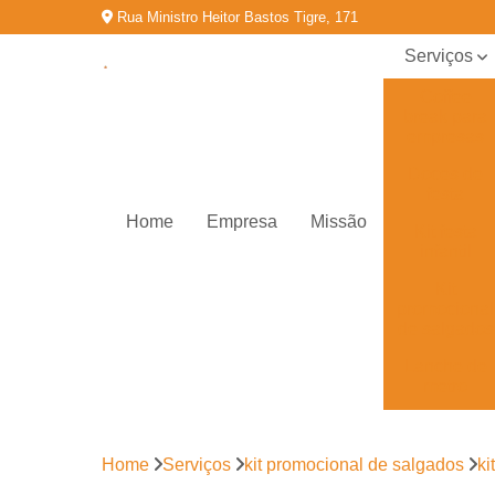
Rua Ministro Heitor Bastos Tigre, 171
Serviços
Coffee
break para
empresas
Doces de
festa
Home
Empresa
Missão
Kit festa
infantil
Kit
promocional
de salgados
Lanche de
metro
Salgados
congelados
Home
Serviços
kit promocional de salgados
ki
Salgados