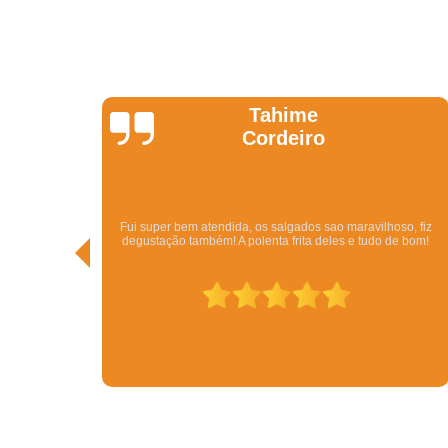
Kathy
Pedi pelo Ifood. Veio o Kit com bolo, beijinhos, brigadeiros,
so, fiz
vários tipos de salgados por um ótimo preço. Além da rapidez.
e bom!
Em menos de meia hora eu tinha resolvido todo o problema de
conseguir uma festa. Tudo delicioso.