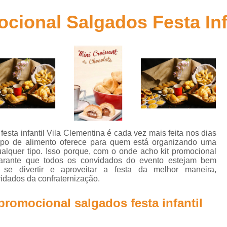
Kit de Doces para Festa Infantil
Kit de Fes
ional Salgados Festa Infa
Kit Doces Festa Infantil
Kit Doces para Fes
Kit Lanche Festa Infantil
Kit Lanche para 
Kit Lanchinho para Festa Inf
Kit Promocional Aniversário Salgados
Kit Promocional de Salgados para Fe
Kit Promocional Festa Salgados Assa
Kit Promocional Salgados de Festa
esta infantil Vila Clementina é cada vez mais feita nos dias
tipo de alimento oferece para quem está organizando uma
Kit Promocional Salgados Festa Infantil
ualquer tipo. Isso porque, com o onde acho kit promocional
 garante que todos os convidados do evento estejam bem
Kit Promocional Salgados para Festa I
se divertir e aproveitar a festa da melhor maneira,
vidados da confraternização.
Lanche de Metro de Presunto Cozido
Lanche de Metro de Queijo
Lanche de M
romocional salgados festa infantil
Lanche de Metro Presunto e Qu