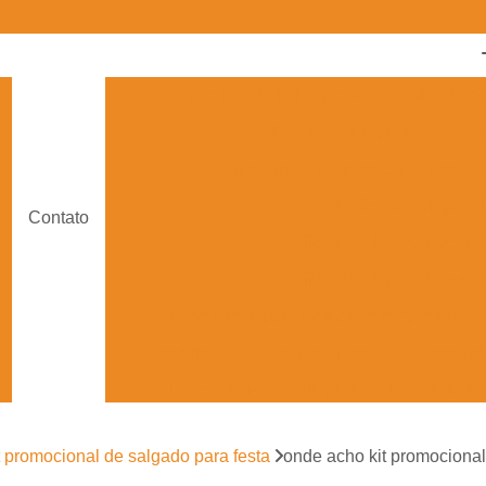
Coffee Break de Empresa
Coffee Bre
Coffee Break em Empresas
Cof
Coffee Break Empresas por Enco
Coffee Break para
Contato
Coffee Break para Evento
Coffee Break para Eventos
Coffee Break para Festas de Empresas
Doces de Chocolate para Festa
Doces de 
Doces de Festa Simples
Doces de Fe
Doces Finos para Festa de Casam
t promocional de salgado para festa
onde acho kit promocional 
Doces para Festa de Debutante
Doces para