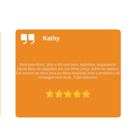
Salgados Fritos para Festa
Salgados para 
Salgados para Festa de Casamento
Salgados para Festa Finos
Salgados Assados para Festa Infanti
Daniela
Quintela
Salgados de Forno para Festa Infantil
Salgados Diferentes Festa Infantil
Salgados Finos para Festa Infantil
Os salgadinhos são maravilhosos. Dizem pra esquentar no
forno mas eu esquento no microondas pra ser rápido e mesmo
Salgados para Festa de Aniversário Infant
assim ficam deliciosos. Todo mundo q comeu gostou.
Salgados Simples para Festa Infantil
Revenda de Salgados para Lanchone
Salgados Congelados para Revend
Salgados de Forno Revenda
Salgados Grandes para Revenda
Salgados para Revenda em Lanchone