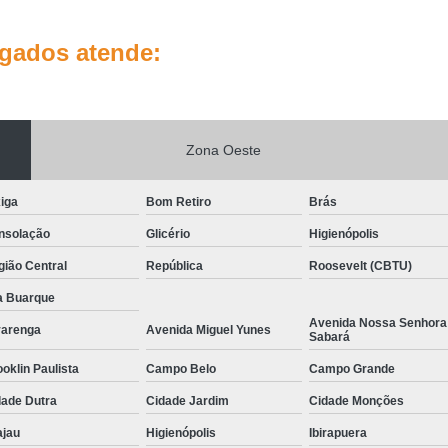
lgados atende:
Zona Oeste
iga
Bom Retiro
Brás
nsolação
Glicério
Higienópolis
ião Central
República
Roosevelt (CBTU)
a Buarque
Avenida Nossa Senhora
varenga
Avenida Miguel Yunes
Sabará
oklin Paulista
Campo Belo
Campo Grande
dade Dutra
Cidade Jardim
Cidade Monções
ajau
Higienópolis
Ibirapuera