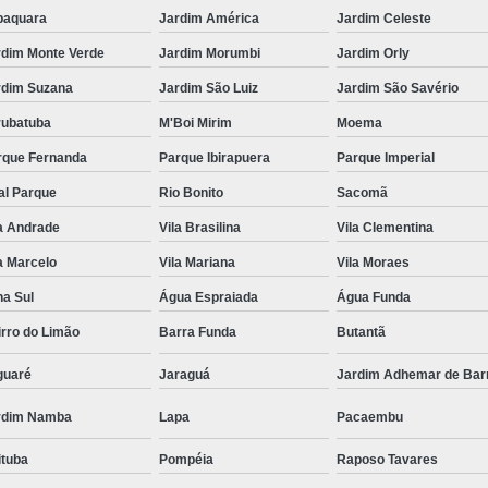
baquara
Jardim América
Jardim Celeste
rdim Monte Verde
Jardim Morumbi
Jardim Orly
rdim Suzana
Jardim São Luiz
Jardim São Savério
rubatuba
M'Boi Mirim
Moema
rque Fernanda
Parque Ibirapuera
Parque Imperial
al Parque
Rio Bonito
Sacomã
a Andrade
Vila Brasilina
Vila Clementina
a Marcelo
Vila Mariana
Vila Moraes
na Sul
Água Espraiada
Água Funda
rro do Limão
Barra Funda
Butantã
guaré
Jaraguá
Jardim Adhemar de Bar
rdim Namba
Lapa
Pacaembu
ituba
Pompéia
Raposo Tavares