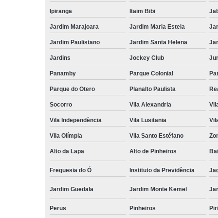
Ipiranga
Itaim Bibi
Ja
Jardim Marajoara
Jardim Maria Estela
Ja
Jardim Paulistano
Jardim Santa Helena
Ja
Jardins
Jockey Club
Ju
Panamby
Parque Colonial
Pa
Parque do Otero
Planalto Paulista
Re
Socorro
Vila Alexandria
Vil
Vila Independência
Vila Lusitania
Vil
Vila Olímpia
Vila Santo Estéfano
Zo
Alto da Lapa
Alto de Pinheiros
Bai
Freguesia do Ó
Instituto da Previdência
Ja
Jardim Guedala
Jardim Monte Kemel
Ja
Perus
Pinheiros
Pir