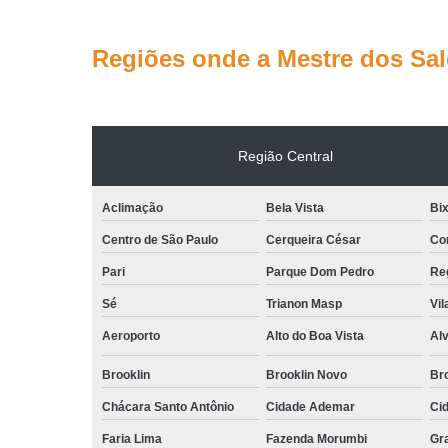
Regiões onde a Mestre dos Sa
Região Central
Aclimação
Bela Vista
Bix
Centro de São Paulo
Cerqueira César
Co
Pari
Parque Dom Pedro
Reg
Sé
Trianon Masp
Vil
Aeroporto
Alto do Boa Vista
Al
Brooklin
Brooklin Novo
Bro
Chácara Santo Antônio
Cidade Ademar
Ci
Faria Lima
Fazenda Morumbi
Gr