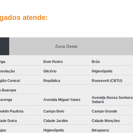
lgados atende:
Zona Oeste
iga
Bom Retiro
Brás
nsolação
Glicério
Higienópolis
ião Central
República
Roosevelt (CBTU)
a Buarque
Avenida Nossa Senhora
varenga
Avenida Miguel Yunes
Sabará
oklin Paulista
Campo Belo
Campo Grande
dade Dutra
Cidade Jardim
Cidade Monções
ajau
Higienópolis
Ibirapuera