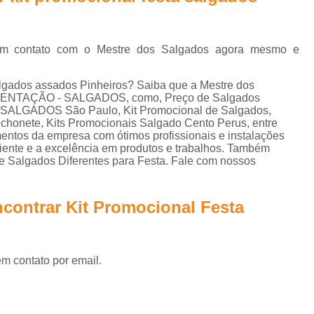
Lanche de Metro Vegetariano
Lanche Metr
Salgados Congelados Assados por Enc
r em contato com o Mestre dos Salgados agora mesmo e
Salgados Congelados Festa
Salgados Congelados Fritos por Encom
algados assados Pinheiros? Saiba que a Mestre dos
LIMENTAÇÃO - SALGADOS, como, Preço de Salgados
Salgados Congelados para Festa
S
SALGADOS São Paulo, Kit Promocional de Salgados,
honete, Kits Promocionais Salgado Cento Perus, entre
Salgados Congelados para Festas por Enco
mentos da empresa com ótimos profissionais e instalações
iente e a excelência em produtos e trabalhos. Também
Salgados Aniversário
Salgados Anive
 Salgados Diferentes para Festa. Fale com nossos
Salgados de Aniversário Infantil
Salgados para Aniversário Infantil
contrar Kit Promocional Festa
Salgados para Festa de Aniversário
Salgados para Festas de Aniversário Infan
em contato por email.
Salgados Assados para Festa
Salgados Diferentes para Festa
Sal