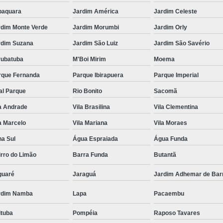
baquara
Jardim América
Jardim Celeste
rdim Monte Verde
Jardim Morumbi
Jardim Orly
rdim Suzana
Jardim São Luiz
Jardim São Savério
rubatuba
M'Boi Mirim
Moema
rque Fernanda
Parque Ibirapuera
Parque Imperial
al Parque
Rio Bonito
Sacomã
a Andrade
Vila Brasilina
Vila Clementina
a Marcelo
Vila Mariana
Vila Moraes
na Sul
Água Espraiada
Água Funda
rro do Limão
Barra Funda
Butantã
guaré
Jaraguá
Jardim Adhemar de Bar
rdim Namba
Lapa
Pacaembu
ituba
Pompéia
Raposo Tavares