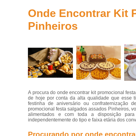
para
aniversário
Onde Encontrar Kit 
Salgados
Pinheiros
para festa
Salgados
para festa
infantil
Salgados
para
revenda
A procura do onde encontrar kit promocional fest
de hoje por conta da alta qualidade que esse 
festinha de aniversário ou confraternização d
promocional festa salgados assados Pinheiros, v
alimentados e com toda a disposição para 
independentemente do tipo e faixa etária dos con
Procurando por onde encontrar