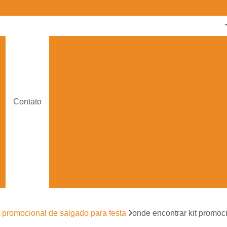
Coffee Break de Empresa
Coffee Bre
Coffee Break em Empresas
Cof
Coffee Break Empresas por Enco
Coffee Break para
Contato
Coffee Break para Evento
Coffee Break para Eventos
Coffee Break para Festas de Empresas
Doces de Chocolate para Festa
Doces de 
Doces de Festa Simples
Doces de Fe
Doces Finos para Festa de Casam
t promocional de salgado para festa
onde encontrar kit promoc
Doces para Festa de Debutante
Doces para