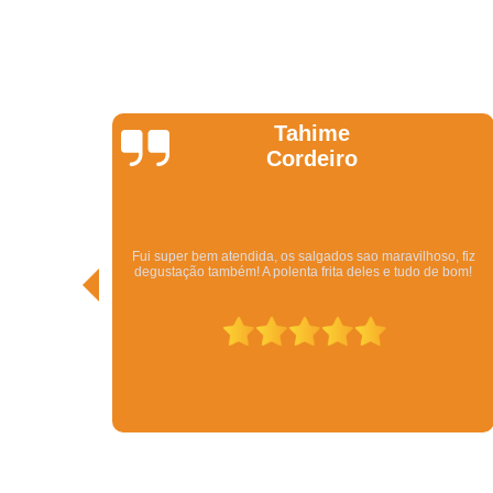
Kathy
Pedi pelo Ifood. Veio o Kit com bolo, beijinhos, brigadeiros,
so, fiz
vários tipos de salgados por um ótimo preço. Além da rapidez.
e bom!
Em menos de meia hora eu tinha resolvido todo o problema de
conseguir uma festa. Tudo delicioso.