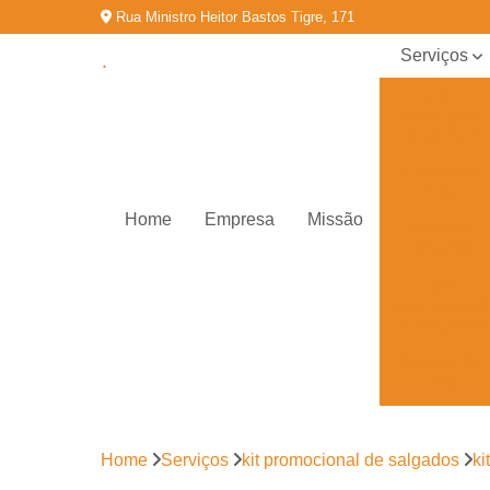
Rua Ministro Heitor Bastos Tigre, 171
Serviços
Coffee
break para
empresas
Doces de
festa
Home
Empresa
Missão
Kit festa
infantil
Kit
promocional
de salgados
Lanche de
metro
Salgados
congelados
Home
Serviços
kit promocional de salgados
ki
Salgados