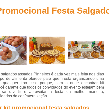
Kit de Doces para Festa Infantil
Kit de Fes
Promocional Festa Salga
Kit Doces Festa Infantil
Kit Doces para Fes
Kit Lanche Festa Infantil
Kit Lanche para 
Kit Lanchinho para Festa Inf
Kit Promocional Aniversário Salgados
Kit Promocional de Salgados para Fe
Kit Promocional Festa Salgados Assa
Kit Promocional Salgados de Festa
Kit Promocional Salgados Festa Infantil
a salgados assados Pinheiros é cada vez mais feita nos dias
Kit Promocional Salgados para Festa I
tipo de alimento oferece para quem está organizando uma
e qualquer tipo. Isso porque, com o onde encontrar kit
Lanche de Metro de Presunto Cozido
ocê garante que todos os convidados do evento estejam bem
se divertir e aproveitar a festa da melhor maneira,
Lanche de Metro de Queijo
Lanche de M
vidados da confraternização.
Lanche de Metro Presunto e Qu
 kit promocional festa salgados