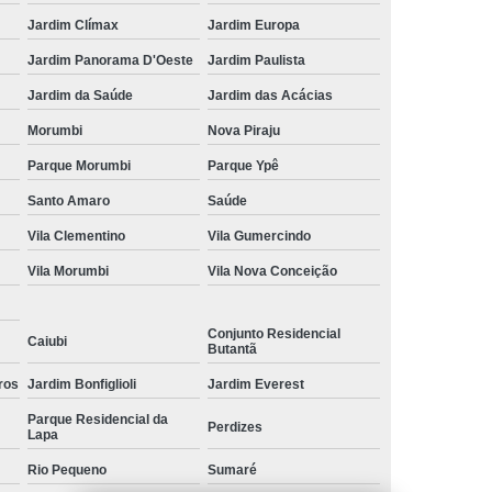
Jardim Clímax
Jardim Europa
Jardim Panorama D'Oeste
Jardim Paulista
Jardim da Saúde
Jardim das Acácias
Morumbi
Nova Piraju
Parque Morumbi
Parque Ypê
Santo Amaro
Saúde
Vila Clementino
Vila Gumercindo
Vila Morumbi
Vila Nova Conceição
Conjunto Residencial
Caiubi
Butantã
ros
Jardim Bonfiglioli
Jardim Everest
Parque Residencial da
Perdizes
Lapa
Rio Pequeno
Sumaré