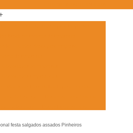
(11) 2361-3500
(11) 97420-0908
ak de Eventos Corporativos para Empresas
fee Break em Eventos de Empresas
menda
Coffee Break para Empresa
 Evento de Empresas
s Corporativos de Empresas
 Corporativos Empresariais
Coffee Break Personalizado para Empresa
Festa de Criança
Doces de Festa Gourmet
sta Tradicionais
Doces Finos de Festa
ento
Doces para Festa de Adulto
ional festa salgados assados Pinheiros
 Festa de Formatura
Doces Simples de Festa