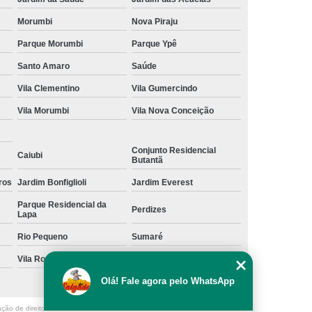
Morumbi
Nova Piraju
Parque Morumbi
Parque Ypê
Santo Amaro
Saúde
Vila Clementino
Vila Gumercindo
Vila Morumbi
Vila Nova Conceição
Conjunto Residencial
Caiubi
Butantã
ros
Jardim Bonfiglioli
Jardim Everest
Parque Residencial da
Perdizes
Lapa
Rio Pequeno
Sumaré
Vila Romana
Vila Suzana
Olá! Fale agora pelo WhatsApp
ação de direito autoral – artigo 184 do Código Penal –
Lei 9610/98 - Lei de