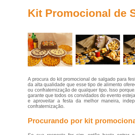
para
aniversário
Kit Promocional de 
Salgados
para festa
Salgados
para festa
infantil
Salgados
para
revenda
A procura do kit promocional de salgado para fes
da alta qualidade que esse tipo de alimento ofer
ou confraternização de qualquer tipo. Isso porqu
garante que todos os convidados do evento esteja
e aproveitar a festa da melhor maneira, inde
confraternização.
Procurando por kit promociona