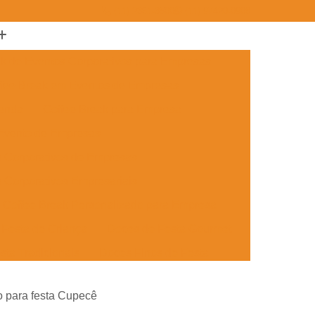
(11) 2361-3500
(11) 97420-0908
ak de Eventos Corporativos para Empresas
fee Break em Eventos de Empresas
menda
Coffee Break para Empresa
 Evento de Empresas
s Corporativos de Empresas
 Corporativos Empresariais
Coffee Break Personalizado para Empresa
Festa de Criança
Doces de Festa Gourmet
sta Tradicionais
Doces Finos de Festa
ento
Doces para Festa de Adulto
o para festa Cupecê
 Festa de Formatura
Doces Simples de Festa