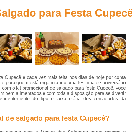
Kit de Doces para Festa Infantil
Kit de Fes
Salgado para Festa Cupec
Kit Doces Festa Infantil
Kit Doces para Fes
Kit Lanche Festa Infantil
Kit Lanche para 
Kit Lanchinho para Festa Inf
Kit Promocional Aniversário Salgados
Kit Promocional de Salgados para Fe
Kit Promocional Festa Salgados Assa
Kit Promocional Salgados de Festa
ta Cupecê é cada vez mais feita nos dias de hoje por conta
ece para quem está organizando uma festinha de aniversário
Kit Promocional Salgados Festa Infantil
e, com o kit promocional de salgado para festa Cupecê, você
m bem alimentados e com toda a disposição para se divertir
Kit Promocional Salgados para Festa I
pendentemente do tipo e faixa etária dos convidados da
Lanche de Metro de Presunto Cozido
Lanche de Metro de Queijo
Lanche de M
l de salgado para festa Cupecê?
Lanche de Metro Presunto e Qu