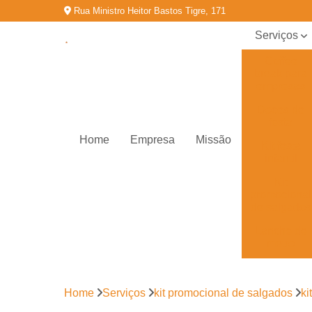
Rua Ministro Heitor Bastos Tigre, 171
Serviços
Coffee
break para
empresas
Doces de
festa
Home
Empresa
Missão
Kit festa
infantil
Kit
promocional
de salgados
Lanche de
metro
Salgados
congelados
Home
Serviços
kit promocional de salgados
ki
Salgados