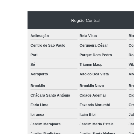
Região Central
Aclimação
Bela Vista
Bix
Centro de São Paulo
Cerqueira César
Co
Pari
Parque Dom Pedro
Reg
Sé
Trianon Masp
Vil
Aeroporto
Alto do Boa Vista
Al
Brooklin
Brooklin Novo
Bro
Chácara Santo Antônio
Cidade Ademar
Ci
Faria Lima
Fazenda Morumbi
Gr
Ipiranga
Itaim Bibi
Ja
Jardim Marajoara
Jardim Maria Estela
Ja
Jardim Paulistano
Jardim Santa Helena
Ja