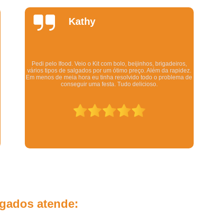
Salgados Fritos para Festa
Salgados para 
Daniela
Salgados para Festa de Casamento
Quintela
Salgados para Festa Finos
Salgados Assados para Festa Infanti
Salgados de Forno para Festa Infantil
Os salgadinhos são maravilhosos. Dizem pra esquentar no
forno mas eu esquento no microondas pra ser rápido e mesmo
e
assim ficam deliciosos. Todo mundo q comeu gostou.
Salgados Diferentes Festa Infantil
Salgados Finos para Festa Infantil
Salgados para Festa de Aniversário Infant
Salgados Simples para Festa Infantil
Revenda de Salgados para Lanchone
Salgados Congelados para Revend
Salgados de Forno Revenda
Salgados Grandes para Revenda
lgados atende:
Salgados para Revenda em Lanchone