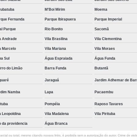
rubatuba
M'Boi Mirim
Moema
rque Fernanda
Parque Ibirapuera
Parque Imperial
al Parque
Rio Bonito
Sacomã
a Andrade
Vila Brasilina
Vila Clementina
a Marcelo
Vila Mariana
Vila Moraes
na Sul
Água Espraiada
Água Funda
rro do Limão
Barra Funda
Butantã
guaré
Jaraguá
Jardim Adhemar de Bar
rdim Namba
Lapa
Pacaembu
ituba
Pompéia
Raposo Tavares
a Leopoldina
Vila Madalena
Vila Pirituba
o da providencia
Água Branca
rcial ou total, mesmo citando nossos links, é proibida sem a autorização do autor. Crime de viol