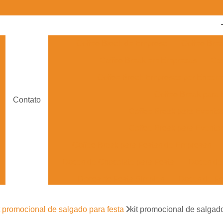
Coffee Break de Empresa
Coffee Bre
Coffee Break em Empresas
Cof
Coffee Break Empresas por Enco
Coffee Break para
Contato
Coffee Break para Evento
Coffee Break para Eventos
Coffee Break para Festas de Empresas
Doces de Chocolate para Festa
Doces de 
Doces de Festa Simples
Doces de Fe
Doces Finos para Festa de Casam
t promocional de salgado para festa
kit promocional de salgad
Doces para Festa de Debutante
Doces para