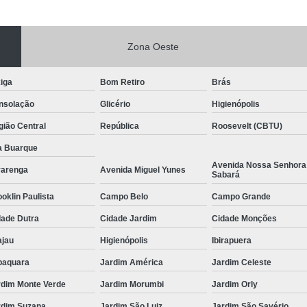
Zona Oeste
iga
Bom Retiro
Brás
nsolação
Glicério
Higienópolis
ião Central
República
Roosevelt (CBTU)
a Buarque
Avenida Nossa Senhora
varenga
Avenida Miguel Yunes
Sabará
oklin Paulista
Campo Belo
Campo Grande
dade Dutra
Cidade Jardim
Cidade Monções
ajau
Higienópolis
Ibirapuera
baquara
Jardim América
Jardim Celeste
rdim Monte Verde
Jardim Morumbi
Jardim Orly
rdim Suzana
Jardim São Luiz
Jardim São Savério