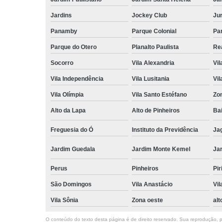
Jardins
Jockey Club
Ju
Panamby
Parque Colonial
Pa
Parque do Otero
Planalto Paulista
Re
Socorro
Vila Alexandria
Vil
Vila Independência
Vila Lusitania
Vil
Vila Olímpia
Vila Santo Estéfano
Zo
Alto da Lapa
Alto de Pinheiros
Bai
Freguesia do Ó
Instituto da Previdência
Ja
Jardim Guedala
Jardim Monte Kemel
Ja
Perus
Pinheiros
Pir
São Domingos
Vila Anastácio
Vil
Vila Sônia
Zona oeste
alt
O conteúdo do texto desta página é de direito reservado. Sua reprodução, pa