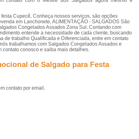
r em contato com o Mestre dos Salgados agora mesmo e
Lanche de Metro Vegetariano
Lanche Metr
Salgados Congelados Assados por Enc
ra festa Cupecê, Conheça nossos serviços, são opções
a Revenda em Lanchonete, ALIMENTAÇÃO - SALGADOS São
Salgados Congelados Festa
 Salgados Congelados Assados Zona Sul. Contando com
eendimento entende a necessidade de cada cliente, buscando
Salgados Congelados Fritos por Encom
 de trabalho Qualificada e Diferenciada, entre em contato
s, nós trabalhamos com Salgados Congelados Assados e
Salgados Congelados para Festa
S
m contato conosco e saiba mais detalhes.
Salgados Congelados para Festas por Enco
mocional de Salgado para Festa
Salgados Aniversário
Salgados Anive
Salgados de Aniversário Infantil
Salgados para Aniversário Infantil
em contato por email.
Salgados para Festa de Aniversário
Salgados para Festas de Aniversário Infan
Salgados Assados para Festa
Salgados Diferentes para Festa
Sal