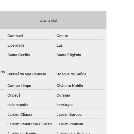
Zona Sul
Cambuci
Centro
Liberdade
Luz
Santa Cecília
Santa Efigênia
 do
Balneário Mar Paulista
Bosque da Saúde
Campo Limpo
Chácara Kablin
Cupecê
Cursino
Indianapolis
Interlagos
Jardim Clímax
Jardim Europa
Jardim Panorama D'Oeste
Jardim Paulista
Jardim da Saúde
Jardim das Acácias