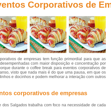
ventos Corporativos de E
Kit de Doces para Festa Infantil
Kit de Fes
Kit Doces Festa Infantil
Kit Doces para Fes
Kit Lanche Festa Infantil
Kit Lanche para 
Kit Lanchinho para Festa Inf
Kit Promocional Aniversário Salgados
Kit Promocional de Salgados para Fe
Kit Promocional Festa Salgados Assa
rporativos de empresas tem função primordial para que as
Kit Promocional Salgados de Festa
er desempenhadas com maior disposição e concentração por
porque durante o coffee break para eventos corporativos de
Kit Promocional Salgados Festa Infantil
nso, visto que nada mais é do que uma pausa, em que os
dinhos e docinhos e podem melhorar a interação com outros
Kit Promocional Salgados para Festa I
Lanche de Metro de Presunto Cozido
entos corporativos de empresas
Lanche de Metro de Queijo
Lanche de M
Lanche de Metro Presunto e Qu
e dos Salgados trabalha com foco na necessidade de cada