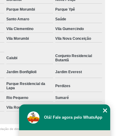
Parque Morumbi
Parque Ypê
coffee break para evento de empresas valor Avenida
Nossa Senhora do Sabará
Santo Amaro
Saúde
coffee break de eventos corporativos para empresas
Vila Clementino
Vila Gumercindo
Jardim das Acácias
Vila Morumbi
Vila Nova Conceição
coffee break para festas de empresas valor Vila
Alexandria
Conjunto Residencial
Caiubi
Butantã
empresa de coffee break para evento de empresas
Água Espraiada
Jardim Bonfiglioli
Jardim Everest
coffee break de eventos corporativos para empresas
valor Vila Pirituba
Parque Residencial da
Perdizes
Lapa
encomenda de coffee break personalizado para
Rio Pequeno
Sumaré
empresa Parque Residencial da Lapa
Vila Romana
Vila Suzana
coffee break personalizado para empresa Jurubatuba
Olá! Fale agora pelo WhatsApp
encomenda de coffee break para eventos corporativos
de empresas Rio Pequeno
olação de direito autoral – artigo 184 do Código Penal –
Lei 9610/98 - Lei