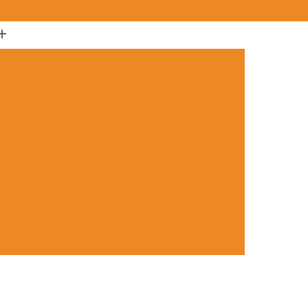
(11) 2361-3500
(11) 97420-0908
ak de Eventos Corporativos para Empresas
fee Break em Eventos de Empresas
menda
Coffee Break para Empresa
 Evento de Empresas
s Corporativos de Empresas
 Corporativos Empresariais
Coffee Break Personalizado para Empresa
Festa de Criança
Doces de Festa Gourmet
sta Tradicionais
Doces Finos de Festa
ento
Doces para Festa de Adulto
 Festa de Formatura
Doces Simples de Festa