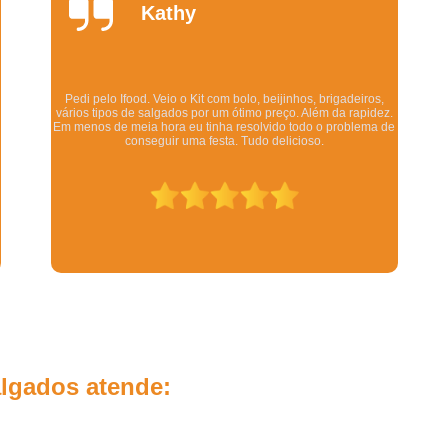
Daniela
Salgados Fritos para Festa
Salgados para 
Quintela
Salgados para Festa de Casamento
Salgados para Festa Finos
Salgados Assados para Festa Infanti
Os salgadinhos são maravilhosos. Dizem pra esquentar no
forno mas eu esquento no microondas pra ser rápido e mesmo
assim ficam deliciosos. Todo mundo q comeu gostou.
Salgados de Forno para Festa Infantil
Salgados Diferentes Festa Infantil
Salgados Finos para Festa Infantil
Salgados para Festa de Aniversário Infant
Salgados Simples para Festa Infantil
Revenda de Salgados para Lanchone
Salgados Congelados para Revend
Salgados de Forno Revenda
lgados atende:
Salgados Grandes para Revenda
Salgados para Revenda em Lanchone