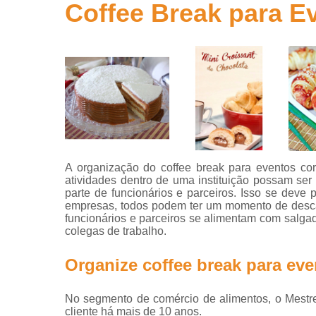
para
Coffee Break para E
aniversário
Salgados
para festa
Salgados
para festa
infantil
Salgados
para
revenda
A organização do coffee break para eventos co
atividades dentro de uma instituição possam s
parte de funcionários e parceiros. Isso se deve 
empresas, todos podem ter um momento de desca
funcionários e parceiros se alimentam com salga
colegas de trabalho.
Organize coffee break para ev
No segmento de comércio de alimentos, o Mestr
cliente há mais de 10 anos.