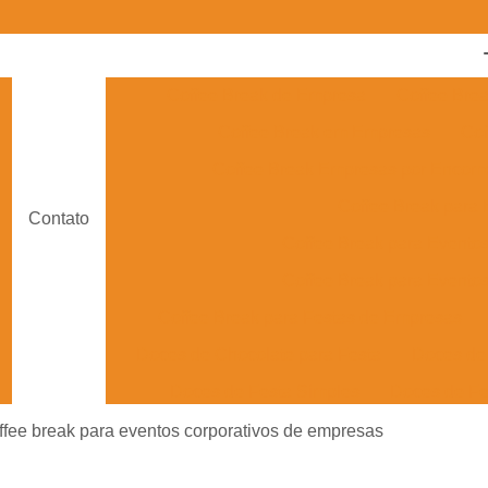
Coffee Break de Empresa
Coffee Bre
Coffee Break em Empresas
Cof
Coffee Break Empresas por Enco
Coffee Break para
Contato
Coffee Break para Evento
Coffee Break para Eventos
Coffee Break para Festas de Empresas
Doces de Chocolate para Festa
Doces de 
Doces de Festa Simples
Doces de Fe
Doces Finos para Festa de Casam
ffee break para eventos corporativos de empresas
Doces para Festa de Debutante
Doces para