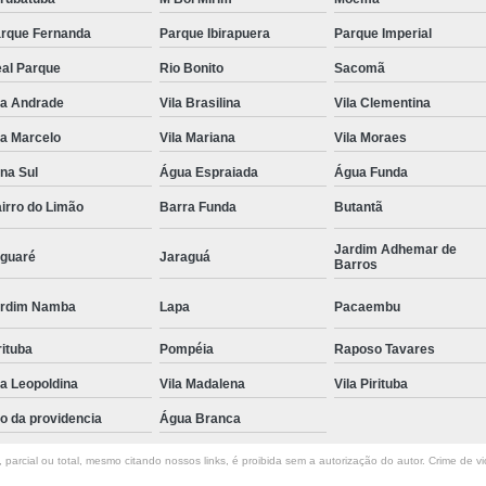
rque Fernanda
Parque Ibirapuera
Parque Imperial
al Parque
Rio Bonito
Sacomã
la Andrade
Vila Brasilina
Vila Clementina
la Marcelo
Vila Mariana
Vila Moraes
na Sul
Água Espraiada
Água Funda
irro do Limão
Barra Funda
Butantã
Jardim Adhemar de
guaré
Jaraguá
Barros
rdim Namba
Lapa
Pacaembu
rituba
Pompéia
Raposo Tavares
la Leopoldina
Vila Madalena
Vila Pirituba
to da providencia
Água Branca
parcial ou total, mesmo citando nossos links, é proibida sem a autorização do autor. Crime de vi