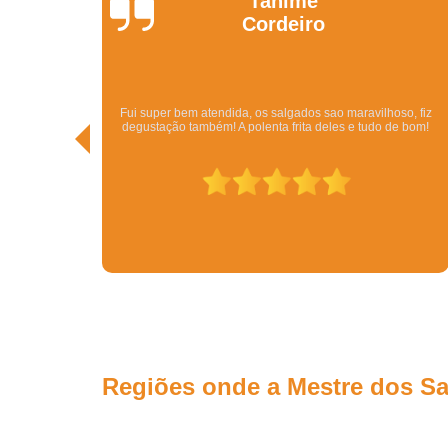
Kathy
Pedi pelo Ifood. Veio o Kit com bolo, beijinhos, brigadeiros,
so, fiz
vários tipos de salgados por um ótimo preço. Além da rapidez.
e bom!
Em menos de meia hora eu tinha resolvido todo o problema de
conseguir uma festa. Tudo delicioso.
Regiões onde a Mestre dos Sa