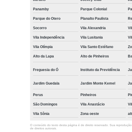
Panamby
Parque Colonial
Pa
Parque do Otero
Planalto Paulista
Re
Socorro
Vila Alexandria
Vi
Vila Independência
Vila Lusitania
Vi
Vila Olímpia
Vila Santo Estéfano
Zo
Alto da Lapa
Alto de Pinheiros
Ba
Freguesia do Ó
Instituto da Previdência
Ja
Jardim Guedala
Jardim Monte Kemel
Ja
Perus
Pinheiros
Pi
São Domingos
Vila Anastácio
Vi
Vila Sônia
Zona oeste
al
O conteúdo do texto desta página é de direito reservado. Sua reprodução, 
de direitos autorais
.