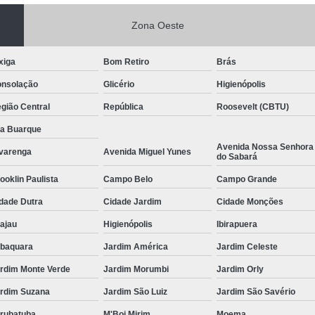
Zona Oeste
xiga
Bom Retiro
Brás
nsolação
Glicério
Higienópolis
gião Central
República
Roosevelt (CBTU)
la Buarque
Avenida Nossa Senhora
varenga
Avenida Miguel Yunes
do Sabará
ooklin Paulista
Campo Belo
Campo Grande
dade Dutra
Cidade Jardim
Cidade Monções
ajau
Higienópolis
Ibirapuera
baquara
Jardim América
Jardim Celeste
rdim Monte Verde
Jardim Morumbi
Jardim Orly
rdim Suzana
Jardim São Luiz
Jardim São Savério
rubatuba
M'Boi Mirim
Moema