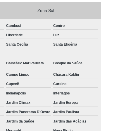
empresa de coffee break para eventos corporativos
empresariais Barra Funda
Zona Sul
coffee break em empresas valor Interlagos
Cambuci
Centro
coffees break em empresas Nova Piraju
Liberdade
Luz
encomenda de coffee break empresas por encomenda
Santa Cecília
Santa Efigênia
Roosevelt (CBTU)
coffees break de eventos corporativos para empresas
Balneário Mar Paulista
Bosque da Saúde
Jardim Maria Estela
Campo Limpo
Chácara Kablin
encomenda de coffee break para eventos corporativos
de empresas Cidade Monções
Cupecê
Cursino
encomenda de coffee break para empresa Conjunto
Indianapolis
Interlagos
Residencial Butantã
Jardim Clímax
Jardim Europa
empresa de coffee break para eventos corporativos de
Jardim Panorama D'Oeste
Jardim Paulista
empresas Cursino
Jardim da Saúde
Jardim das Acácias
coffees break personalizado para empresa Jardim
Europa
Morumbi
Nova Piraju