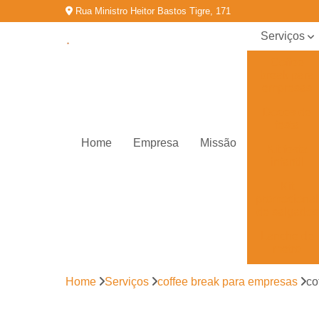
Rua Ministro Heitor Bastos Tigre, 171
Serviços
Coffee
break para
empresas
Doces de
festa
Home
Empresa
Missão
Kit festa
infantil
Kit
promocional
de salgados
Lanche de
metro
Salgados
Home
Serviços
coffee break para empresas
co
congelados
Salgados