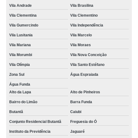
Vila Andrade
Vila Brasilina
orçamento de lanche de metro vegetariano Centro de São Paulo
Vila Clementina
Vila Clementino
lanche de metro vegetariano orçamento Faria Lima
Vila Gumercindo
Vila Independência
lanche metro de frango Jardim Morumbi
Vila Lusitania
Vila Marcelo
onde encontro lanche metro de frango Parque do Otero
Vila Mariana
Vila Moraes
onde encontro lanche de metro presunto e queijo Trianon Masp
Vila Morumbi
Vila Nova Conceição
lanche de metro de presunto e queijo orçamento Real Parque
Vila Olímpia
Vila Santo Estéfano
orçamento de lanche de metro de queijo Cerqueira César
Zona Sul
Água Espraiada
lanches de metro de presunto e queijo Alto do Boa Vista
Água Funda
Alto da Lapa
Alto de Pinheiros
onde encontro lanche metro de frango Água Branca
Bairro do Limão
Barra Funda
orçamento de lanche de metro salame Vila Lusitania
Butantã
Caiubi
onde encontro lanche de metro de salame Jardim São Savério
Conjunto Residencial Butantã
Freguesia do Ó
onde encontro lanche de metro de presunto cozido Aeroporto
Instituto da Previdência
Jaguaré
lanche de metro de frango orçamento Jardim das Acácias