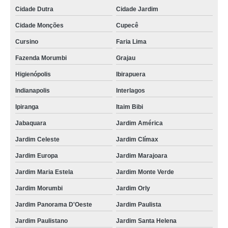
orçamento de lanche de metro de presunto cozido Cupecê
Cidade Dutra
Cidade Jardim
onde encontro lanche de metro de frango Cidade Ademar
Cidade Monções
Cupecê
lanches de metro de presunto cozido Conjunto Residencial Butantã
Cursino
Faria Lima
orçamento de lanche de metro de presunto cozido Jardim Namba
Fazenda Morumbi
Grajau
orçamento de lanche de metro de salame Moema
Higienópolis
Ibirapuera
Indianapolis
Interlagos
lanche de metro de frango orçamento Aeroporto
Ipiranga
Itaim Bibi
lanche de metro presunto e queijo Pirituba
Jabaquara
Jardim América
lanches de metro salame Alto do Boa Vista
Jardim Celeste
Jardim Clímax
lanche de metro natural Ipiranga
Jardim Europa
Jardim Marajoara
orçamento de lanche de metro de salame Jardim Everest
Jardim Maria Estela
Jardim Monte Verde
lanche metro de frango Cerqueira César
Jardim Morumbi
Jardim Orly
lanche de metro salame orçamento Região Central
Jardim Panorama D'Oeste
Jardim Paulista
orçamento de lanche de metro presunto e queijo Vila Anastácio
Jardim Paulistano
Jardim Santa Helena