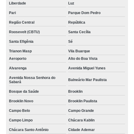
Liberdade
Luz
lanche de metro de queijo Santa Efigênia
Pari
Parque Dom Pedro
lanche de metro presunto e queijo Vila Brasilina
Região Central
República
onde encontro lanche de metro de presunto e queijo Higienópolis
Roosevelt (CBTU)
Santa Cecília
onde encontro lanche de metro de frango Jardim Clímax
Santa Efigênia
Sé
onde encontro lanche de metro de queijo Moema
Trianon Masp
Vila Buarque
orçamento de lanche de metro natural Freguesia do Ó
Aeroporto
Alto do Boa Vista
orçamento de lanche de metro presunto e queijo São Domingos
Alvarenga
Avenida Miguel Yunes
onde encontro lanche de metro natural Liberdade
Avenida Nossa Senhora do
Balneário Mar Paulista
Sabará
orçamento de lanche metro de frango Vila Gumercindo
Bosque da Saúde
Brooklin
onde encontro lanche de metro de presunto cozido Zona oeste
Brooklin Novo
Brooklin Paulista
lanche de metro natural orçamento Real Parque
Campo Belo
Campo Grande
lanche de metro presunto e queijo orçamento Jardim Santa Helena
Campo Limpo
Chácara Kablin
orçamento de lanche de metro natural Rio Bonito
Chácara Santo Antônio
Cidade Ademar