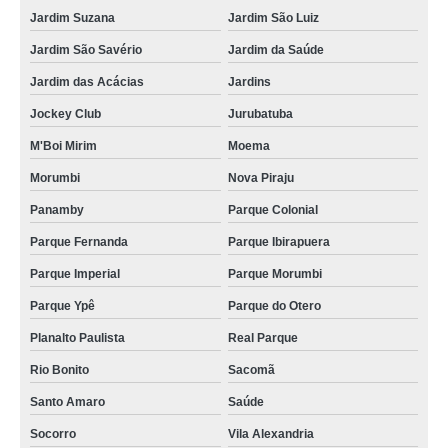
lanche de metro vegetariano Saúde
Jardim Suzana
Jardim São Luiz
lanche de metro de salame Jardim Monte Kemel
Jardim São Savério
Jardim da Saúde
lanche de metro de presunto cozido orçamento Perus
Jardim das Acácias
Jardins
lanches de metro de frango Sé
Jockey Club
Jurubatuba
orçamento de lanche de metro salame Jardim Panorama D'Oeste
M'Boi Mirim
Moema
lanche de metro de presunto e queijo Vila Pirituba
Morumbi
Nova Piraju
lanche de metro natural orçamento Real Parque
Panamby
Parque Colonial
lanche de metro de queijo Vila Olímpia
Parque Fernanda
Parque Ibirapuera
Parque Imperial
Parque Morumbi
lanches de metro de presunto cozido Jardim América
Parque Ypê
Parque do Otero
lanches de metro presunto e queijo Brooklin Paulista
Planalto Paulista
Real Parque
lanche de metro de presunto cozido Parque Ypê
Rio Bonito
Sacomã
lanche de metro de frango Jardim Paulistano
Santo Amaro
Saúde
onde encontro lanche de metro de queijo Brooklin
Socorro
Vila Alexandria
lanche de metro salame orçamento Parque Imperial