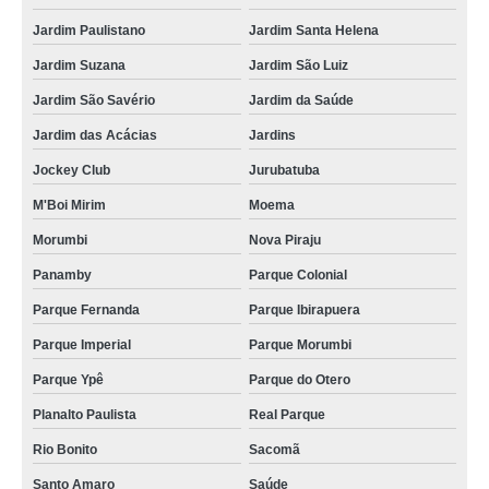
salgado simples para festa Pari
Jardim Paulistano
Jardim Santa Helena
empresa de salgados assados para festa Jardim Santa Helena
Jardim Suzana
Jardim São Luiz
encomenda de salgados de forno para festa Vila Brasilina
Jardim São Savério
Jardim da Saúde
encomenda de salgados diferentes para festa Jardim Morumbi
Jardim das Acácias
Jardins
salgados para festa finos valor Jardim Celeste
Jockey Club
Jurubatuba
empresa de salgados para festa de 1 ano Interlagos
M'Boi Mirim
Moema
salgados fritos para festa valor Ipiranga
Morumbi
Nova Piraju
encomenda de salgados fritos para festa Interlagos
Panamby
Parque Colonial
salgados para festa de casamento valor Água Funda
Parque Fernanda
Parque Ibirapuera
Parque Imperial
Parque Morumbi
salgados assados para festa Vila Clementino
Parque Ypê
Parque do Otero
salgado diferente para festa Jardim América
Planalto Paulista
Real Parque
empresa de salgados finos para festa de quinze anos Jardim Suzana
Rio Bonito
Sacomã
salgado diferente para festa Vila Clementino
Santo Amaro
Saúde