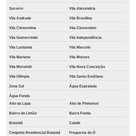
salgados para festa de casamento Bela Vista
Socorro
Vila Alexandria
salgados de forno para festa valor Vila Independência
Vila Andrade
Vila Brasilina
salgados fritos para festa Parque Colonial
Vila Clementina
Vila Clementino
empresa de salgados de forno para festa Vila Suzana
Vila Gumercindo
Vila Independência
salgado assado para festa Vila Olímpia
Vila Lusitania
Vila Marcelo
empresa de salgados de forno para festa Jardim Paulistano
Vila Mariana
Vila Moraes
salgado para festa de quinze anos Cupecê
Vila Morumbi
Vila Nova Conceição
encomenda de salgados para festa finos Roosevelt (CBTU)
Vila Olímpia
Vila Santo Estéfano
salgado fritos para festa Instituto da Previdência
Zona Sul
Água Espraiada
salgados finos para festa de quinze anos Vila Andrade
Água Funda
Alto da Lapa
Alto de Pinheiros
encomenda de salgados para festa de quinze anos Ibirapuera
Bairro do Limão
Barra Funda
salgado para festa fino Faria Lima
Butantã
Caiubi
empresa de salgados fritos para festa Interlagos
Conjunto Residencial Butantã
Freguesia do Ó