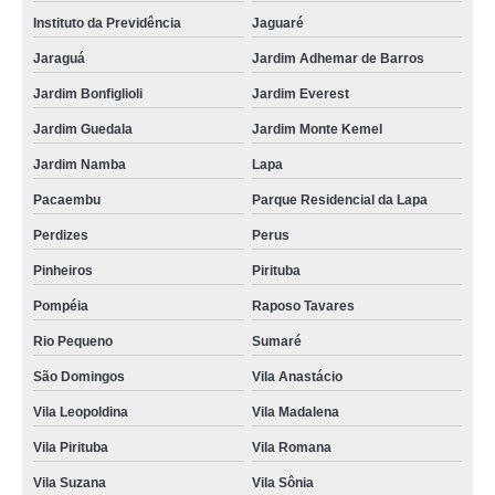
salgados diferentes para festa valor Socorro
Instituto da Previdência
Jaguaré
salgados simples para festa Vila Clementina
Jaraguá
Jardim Adhemar de Barros
encomenda de salgados para festa assados Caiubi
Jardim Bonfiglioli
Jardim Everest
salgados para festa de quinze anos Perus
Jardim Guedala
Jardim Monte Kemel
encomenda de salgados para festa assados Trianon Masp
Jardim Namba
Lapa
salgado assado para festa Raposo Tavares
Pacaembu
Parque Residencial da Lapa
salgados de forno para festa valor Vila Andrade
Perdizes
Perus
salgado para festa de 1 ano Grajau
Pinheiros
Pirituba
encomenda de salgados assados para festa Jardim Monte Verde
Pompéia
Raposo Tavares
salgado de forno para festa Parque Dom Pedro
Rio Pequeno
Sumaré
salgado para festa assado Jardim Adhemar de Barros
São Domingos
Vila Anastácio
Vila Leopoldina
Vila Madalena
empresa de salgados diferentes para festa Jardim Europa
Vila Pirituba
Vila Romana
salgados para festa de casamento valor Campo Belo
Vila Suzana
Vila Sônia
empresa de salgados para festa assados Parque do Otero