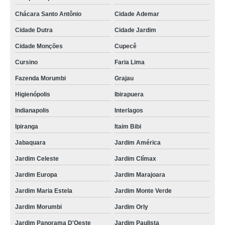
encomenda de salgados para festa de casamento Alto do Boa Vista
Chácara Santo Antônio
Cidade Ademar
salgado para festa de casamento Parque Imperial
Cidade Dutra
Cidade Jardim
salgados para festa assados Rio Pequeno
Cidade Monções
Cupecê
salgados para festa de quinze anos valor Jaraguá
Cursino
Faria Lima
encomenda de salgados para festa de 1 ano Grajau
Fazenda Morumbi
Grajau
empresa de salgados para festa de 1 ano Jardim Everest
Higienópolis
Ibirapuera
Indianapolis
Interlagos
salgados simples para festa Jaraguá
Ipiranga
Itaim Bibi
salgados para festa de quinze anos Consolação
Jabaquara
Jardim América
salgados para festa finos Jardim São Luiz
Jardim Celeste
Jardim Clímax
salgados para festa assados valor Vila Brasilina
Jardim Europa
Jardim Marajoara
empresa de salgados para festa finos Campo Limpo
Jardim Maria Estela
Jardim Monte Verde
empresa de salgados para festa finos Cidade Dutra
Jardim Morumbi
Jardim Orly
salgado fino para festa de quinze anos Rio Pequeno
Jardim Panorama D'Oeste
Jardim Paulista