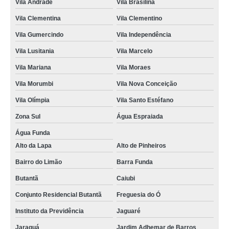
Vila Andrade
Vila Brasilina
encomendar kit lanchinho para festa infantil Jardim Namba
Vila Clementina
Vila Clementino
quem faz kit lanche festa infantil Alto de Pinheiros
Vila Gumercindo
Vila Independência
kit para festa infantil Avenida Miguel Yunes
Vila Lusitania
Vila Marcelo
kits lanchinho festa infantil Campo Grande
Vila Mariana
Vila Moraes
encomendar kit doces festa infantil Jardim Panorama D'Oeste
Vila Morumbi
Vila Nova Conceição
kit lanchinho para festa infantil preço Liberdade
Vila Olímpia
Vila Santo Estéfano
kit de lanche para festa infantil Barra Funda
Zona Sul
Água Espraiada
kit lanchinho festa infantil preço Butantã
Água Funda
Alto da Lapa
Alto de Pinheiros
quem faz kit lanchinho festa infantil Roosevelt (CBTU)
Bairro do Limão
Barra Funda
kit festa de aniversário infantil preço Bosque da Saúde
Butantã
Caiubi
encomendar kit de doces para festa infantil Vila Leopoldina
Conjunto Residencial Butantã
Freguesia do Ó
quem faz kit doces festa infantil Vila Marcelo
Instituto da Previdência
Jaguaré
kits de doce para festa infantil Pacaembu
Jaraguá
Jardim Adhemar de Barros