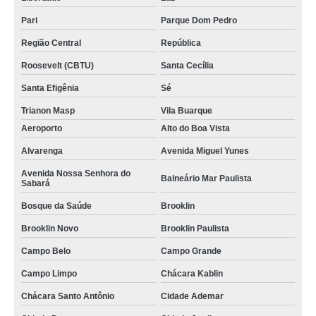
kits lanches para festa infantil Jardim Bonfiglioli
Pari
Parque Dom Pedro
kit lanche festa infantil preço Vila Marcelo
Região Central
República
encomendar kit festa de aniversário infantil Santa Efigênia
Roosevelt (CBTU)
Santa Cecília
kit de festa infantil Butantã
Santa Efigênia
Sé
kits para festa infantil Cidade Dutra
Trianon Masp
Vila Buarque
quem faz kit de doces para festa infantil Jardim Paulistano
Aeroporto
Alto do Boa Vista
kit festa de aniversário infantil Caiubi
Alvarenga
Avenida Miguel Yunes
encomendar kit de lanche para festa infantil Trianon Masp
Avenida Nossa Senhora do
Balneário Mar Paulista
Sabará
quem faz kit lanchinho para festa infantil Centro
Bosque da Saúde
Brooklin
kits doce festa infantil Pinheiros
Brooklin Novo
Brooklin Paulista
kits de lanches para festa infantil Brás
Campo Belo
Campo Grande
encomendar kit de lanche para festa infantil Brooklin Paulista
Campo Limpo
Chácara Kablin
kit lanchinho para festa infantil preço Vila Lusitania
Chácara Santo Antônio
Cidade Ademar
kits doce para festa infantil Chácara Santo Antônio