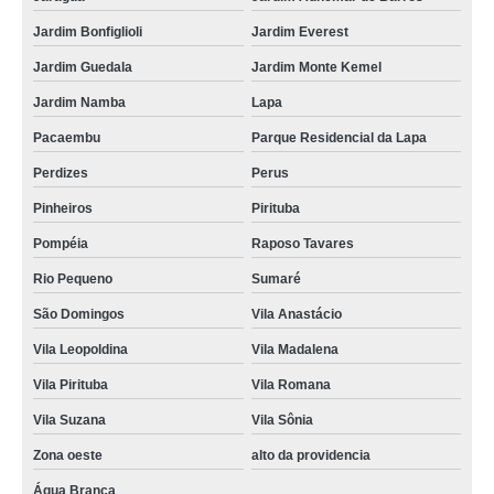
encomendar kit doces para festa infantil Jabaquara
Jardim Bonfiglioli
Jardim Everest
kit lanche festa infantil preço Pari
Jardim Guedala
Jardim Monte Kemel
quem faz kit festa de aniversário infantil Vila Clementino
Jardim Namba
Lapa
kits festa de aniversário infantil Cidade Ademar
Pacaembu
Parque Residencial da Lapa
kit de lanche para festa infantil preço Trianon Masp
Perdizes
Perus
kit lanche para festa infantil Parque Ypê
Pinheiros
Pirituba
quem faz kit de lanche para festa infantil Vila Nova Conceição
Pompéia
Raposo Tavares
encomendar kit de doces para festa infantil Brás
Rio Pequeno
Sumaré
kit para festa infantil Jardim Clímax
São Domingos
Vila Anastácio
Vila Leopoldina
Vila Madalena
kits lanches festa infantil Água Espraiada
Vila Pirituba
Vila Romana
encomendar kit lanche festa infantil Jaraguá
Vila Suzana
Vila Sônia
quem faz kit doces para festa infantil Avenida Miguel Yunes
Zona oeste
alto da providencia
kit doces festa infantil Caiubi
Água Branca