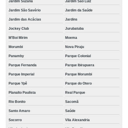
Jardim Suzana
Jardim São Luiz
kit lanchinho para festa infantil Água Espraiada
Jardim São Savério
Jardim da Saúde
kit lanchinho festa infantil preço Socorro
Jardim das Acácias
Jardins
kits doce festa infantil Brás
Jockey Club
Jurubatuba
kit lanche festa infantil Perus
M'Boi Mirim
Moema
kit doces para festa infantil Santo Amaro
Morumbi
Nova Piraju
quem faz kit lanche festa infantil Vila Andrade
Panamby
Parque Colonial
kit lanche festa infantil Itaim Bibi
Parque Fernanda
Parque Ibirapuera
Parque Imperial
Parque Morumbi
quem faz kit de doces para festa infantil Bela Vista
Parque Ypê
Parque do Otero
kit de festa infantil preço Santo Amaro
Planalto Paulista
Real Parque
kit doces festa infantil Pompéia
Rio Bonito
Sacomã
quem faz kit lanchinho festa infantil Instituto da Previdência
Santo Amaro
Saúde
kits de festa infantil Jardim Bonfiglioli
Socorro
Vila Alexandria
quem faz kit doces para festa infantil Morumbi