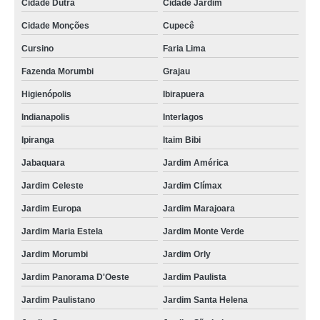
Cidade Dutra
Cidade Jardim
kit para festa infantil preço Nova Piraju
Cidade Monções
Cupecê
encomendar kit lanche para festa infantil Cambuci
Cursino
Faria Lima
kit lanche para festa infantil preço Jardim da Saúde
Fazenda Morumbi
Grajau
kits lanchinho para festa infantil Vila Clementina
Higienópolis
Ibirapuera
Indianapolis
Interlagos
quem faz kit festa de aniversário infantil República
Ipiranga
Itaim Bibi
kit de festa infantil preço Vila Buarque
Jabaquara
Jardim América
encomendar kit festa de aniversário infantil Pirituba
Jardim Celeste
Jardim Clímax
quem faz kit de festa infantil Água Espraiada
Jardim Europa
Jardim Marajoara
encomendar kit para festa infantil Butantã
Jardim Maria Estela
Jardim Monte Verde
kit lanchinho festa infantil Água Branca
Jardim Morumbi
Jardim Orly
kits lanches festa infantil Vila Madalena
Jardim Panorama D'Oeste
Jardim Paulista
encomendar kit para festa infantil Real Parque
Jardim Paulistano
Jardim Santa Helena
kit de doces para festa infantil preço Jardim das Acácias